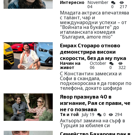
Интересно
November
04
0
217
Младата актриса впечатлява
с талант, чар и
международни успехи – от
"Войната на буквите" до
италианската комедия
"България, amore mio"
Емрах Стораро отново
демонстрира високи
скорости, без да му пука
Начин на
October
живот
06
0
322
С Константин замесиха и
Софи в скандала,
подкокоросаха я да говори по
телефона, докато шофира
Явор празнува 40 в
изгнание, Рая се прави, че
не го познава
Тя и той
July 19
0
294
Актьорът замина на сърф в
Турция за юбилея си
Семейство Бахарови пак в