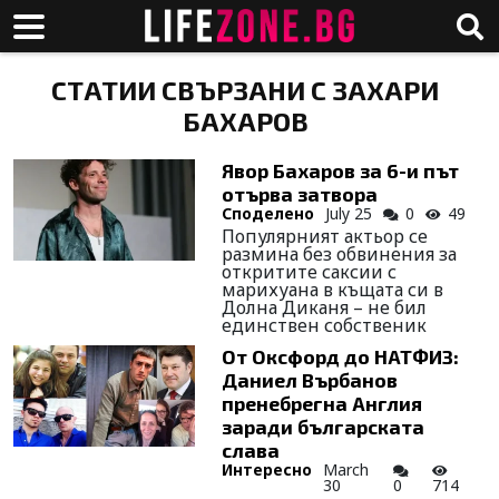
СТАТИИ СВЪРЗАНИ С ЗАХАРИ
БАХАРОВ
Явор Бахаров за 6-и път
отърва затвора
Споделено
July 25
0
49
Популярният актьор се
размина без обвинения за
откритите саксии с
марихуана в къщата си в
Долна Диканя – не бил
единствен собственик
От Оксфорд до НАТФИЗ:
Даниел Върбанов
пренебрегна Англия
заради българската
слава
Интересно
March
30
0
714