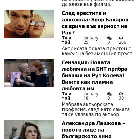
да влезе във филма...
След арестите и
алкохола: Явор Бахаров
се врича във вярност на
Рая?
Тя и
January
той
25
0
266
Актрисата показа пръстен с
камък на безименния пръст
Сензация: Новата
любимка на БНТ прибра
бившия на Рут Колева!
Вижте как пламна
любовта им
Тя и
January
той
18
0
301
Избрала актьорската
професия, след като самата
тя се увлякла по актьор
Александра Лашкова –
новото лице на
българското кино