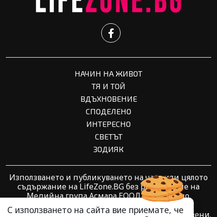
НАЧИН НА ЖИВОТ
ТЯ И ТОЙ
ВДЪХНОВЕНИЕ
СПОДЕЛЕНО
ИНТЕРЕСНО
СВЕТЪТ
ЗОДИЯК
Използването и публикуването на част или цялото
съдържание на LifeZone.BG без разрешение на
Медийна група Асмара ЕООД е забранено.
С използването на сайта вие приемате, че
© 2010 - 2026 | LifeZone.BG. Всички права запазени.