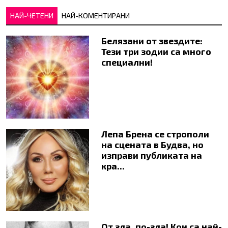
НАЙ-ЧЕТЕНИ
НАЙ-КОМЕНТИРАНИ
Белязани от звездите:
Тези три зодии са много
специални!
Лепа Брена се строполи
на сцената в Будва, но
изправи публиката на
кра...
От зла, по-зла! Кои са най-