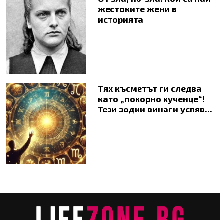
жестоките жени в
историята
Тях късметът ги следва
като „покорно кученце“!
Тези зодии винаги успяв...