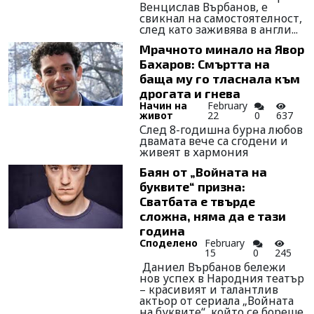
Венцислав Върбанов, е
свикнал на самостоятелност,
след като заживява в англи...
Мрачното минало на Явор
Бахаров: Смъртта на
баща му го тласнала към
дрогата и гнева
Начин на
February
живот
22
0
637
След 8-годишна бурна любов
двамата вече са сгодени и
живеят в хармония
Баян от „Войната на
буквите“ призна:
Сватбата е твърде
сложна, няма да е тази
година
Споделено
February
15
0
245
Даниел Върбанов бележи
нов успех в Народния театър
– красивият и талантлив
актьор от сериала „Войната
на буквите“, който се бореше