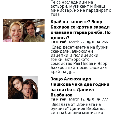
Те са наследници на
актьори, музикант и бивш
министър, но не парадират с
това
Край на запоите? Явор
Бахаров се кротна заради
очаквана първа рожба. Но
докога?
Тя и той
March 22
0
266
След десетилетие на бурни
скандали, алкохолни
изцепки и полицейски
гонки, актьорското
семейство Рая Пеева и Явор
Бахаров най-после сложиха
край на др...
Защо Александра
Лашкова чака две години
за сватба с Даниел
Върбанов
Тя и той
March 12
0
777
Звездата от „Войната на
буквите“ Даниел Върбанов,
син на бившия министър