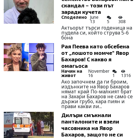
скандал – този път
заради кучета
Споделено
June
13
5
308
Актьорът търси годеница на
пудела си, който струва 5-6
бона
Рая Пеева като обсебена
от „лошото момче“ Явор
Бахаров! С какво я
омагьоса
Начин на
November
живот
16
1
1316
Ако започнем да ги броим,
издънките на Явор Бахаров
нямат край По-малкият брат
на Захари Бахаров не само се
държи грубо, кара пиян и
прави какви ли...
Дилъри смъкнали
панталоните и взели
часовника на Явор
Бахаров, защото не си