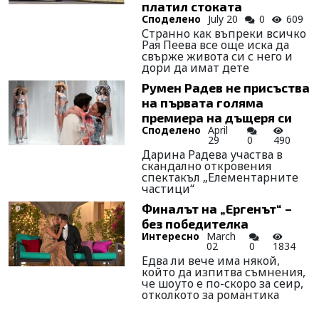
платил стоката
Споделено
July 20
0
609
Странно как въпреки всичко
Рая Пеева все още иска да
свърже живота си с него и
дори да имат дете
Румен Радев не присъства
на първата голяма
премиера на дъщеря си
Споделено
April
29
0
490
Дарина Радева участва в
скандално откровения
спектакъл „Елементарните
частици“
Финалът на „Ергенът“ –
без победителка
Интересно
March
02
0
1834
Едва ли вече има някой,
който да изпитва съмнения,
че шоуто е по-скоро за сеир,
отколкото за романтика