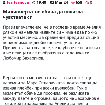
Iva Ivanova
19:40 | 02 Mar 24
658
0
Милионерът не обича да показва
чувствата си
Прави впечатление, че в последно време Анелия
рязко е намалила изявите си – има едва по 4-5
участия месечно. За сравнение преди за същия
период имаше двойно повече участия.
Причината за това не е, че клубовете не я искат,
а че певицата се съобразява с годеника си
Любомир Захаринов.
Вероятно на мнозина от вас, този сюжет ще
напомни за Мара Отварачката, която спира да
извива плейбек при всеки възлюбен. Тук е
моментът обаче да посочим, че разликата
между двете е огромна, защото не Захаринов е
този, който забранява на Анелия да пее, а