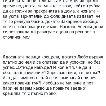
си изяви за поне година. Самата Анелия преди
време подчерта, че мъжът е този, който трябва
да се грижи за прехраната на дома, а жената –
за уюта. Приятелки до фолк дивата издават, че
тя го ревнува бясно, докато Захаринов изобщо
не е от обсебващите мъже. Наскоро Анелия дори
си позволила да разиграе сцена на ревност в
столичен мол.
Ядосаната певица крещяла, докато Любо вървял
плътно до нея и се опитвал да я успокои, но без
успех. „Откъде накъде?! И коя е тя, че да й
обръщаш внимание?! Харесваш ли я, те питам?!
Ако да – ами обръщай се и заминавай при нея,
какво правиш тук?! Изобщо не ми пука и пет
пари не давам какво ще правите заедно“,
крещяла тя с пълно гърло.