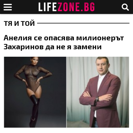
ТЯ И ТОЙ
Анелия се опасява милионерът
Захаринов да не я замени