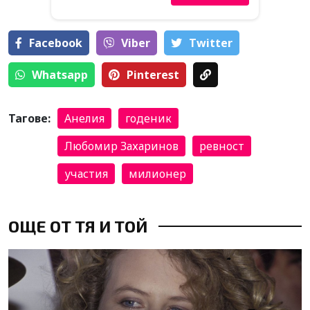
Facebook
Viber
Тwitter
Whatsapp
Pinterest
Тагове:
Анелия
годеник
Любомир Захаринов
ревност
участия
милионер
ОЩЕ ОТ ТЯ И ТОЙ