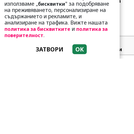
Ричи Тъпото си вдигна
използваме „
" за подобряване
бисквитки
стандарта: Замени
на преживяването, персонализиране на
чалгарка...
съдържанието и рекламите, и
анализиране на трафика. Вижте нашата
и
политика за бисквитките
политика за
.
поверителност
ЗАТВОРИ
OK
Добре е да знаете! Тези
три зодии умеят да
омагьосват
Тези зодии са супер
амбициозни! Винаги
преследват мечтите си