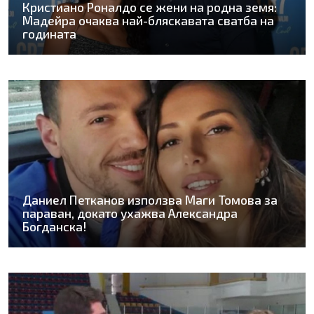
Кристиано Роналдо се жени на родна земя:
Мадейра очаква най-бляскавата сватба на
годината
Даниел Петканов използва Маги Томова за
параван, докато ухажва Александра
Богданска!