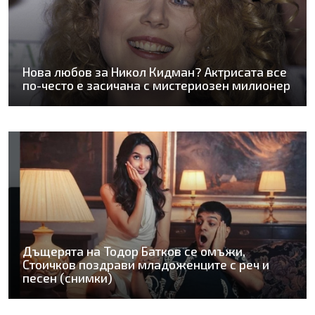
Нова любов за Никол Кидман? Актрисата все
по-често е засичана с мистериозен милионер
Дъщерята на Тодор Батков се омъжи,
Стоичков поздрави младоженците с реч и
песен (снимки)