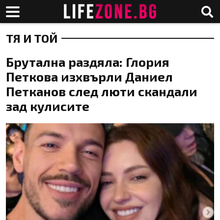
ТЯ И ТОЙ
Брутална раздяла: Глория
Петкова изхвърли Даниел
Петканов след люти скандали
зад кулисите