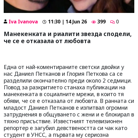
Iva Ivanova
11:30 | 14 Jun 26
399
0
Манекенката и риалити звезда сподели,
че се е отказала от любовта
Една от най-коментираните светски двойки у
нас Даниел Петканов и Глория Петкова са се
разделили окончателно преди около 2 седмици.
Повод за разкритието станаха публикации на
манекенката в социалните мрежи, в които тя
обяви, че се е отказала от любовта. В ранната си
младост Даниел Петканов е изпитвал огромни
затруднения в общуването с жени и е блокирал в
тяхно присъствие. Известният телевизионен
репортер е загубил девствеността си чак като
студент в УНСС, а първата му сериозна