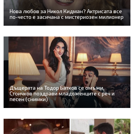
Нова любов за Никол Кидман? Актрисата все
по-често е засичана с мистериозен милионер
Дъщерята на Тодор Батков се омъжи,
Стоичков поздрави младоженците с реч и
песен (снимки)