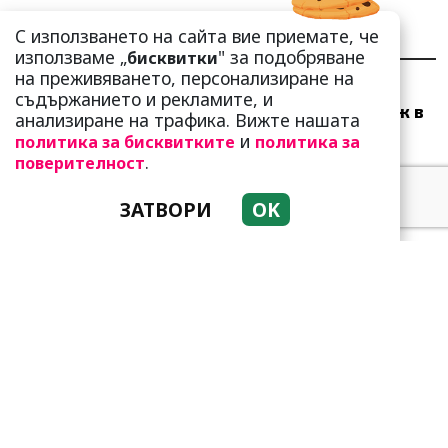
С използването на сайта вие приемате, че
НАЙ-ЧЕТЕНИ
НАЙ-КОМЕНТИРАНИ
използваме „
" за подобряване
бисквитки
на преживяването, персонализиране на
Много скоро! Тези три
съдържанието и рекламите, и
зодии ще получат „нож в
анализиране на трафика. Вижте нашата
гърба“ (Ще бъдат
и
политика за бисквитките
политика за
предаде...
.
поверителност
ЗАТВОРИ
OK
Добре е да знаете! Тези
три зодии умеят да
омагьосват