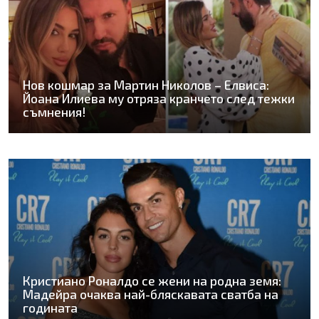
Нов кошмар за Мартин Николов – Елвиса:
Йоана Илиева му отряза кранчето след тежки
съмнения!
Кристиано Роналдо се жени на родна земя:
Мадейра очаква най-бляскавата сватба на
годината