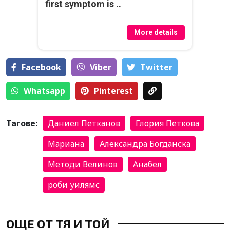
first symptom is ..
More details
Facebook
Viber
Тwitter
Whatsapp
Pinterest
Тагове:
Даниел Петканов
Глория Петкова
Мариана
Александра Богданска
Методи Велинов
Анабел
роби уилямс
ОЩЕ ОТ ТЯ И ТОЙ