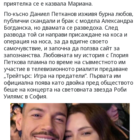
приятелка се е казвала Мариана.
По-късно Даниел Петканов изживя бурна любов,
публични скандали и брак с модела Александра
Богданска, но двамата се разведоха. След
развода той си направи присаждане на коса и
операция на носа, за да вдигне своето
самочувствие, и започна да ползва сайт за
запознанства. Любовната му история с Глория
Петкова пламна по време на съвместното им
участие в телевизионното риалити предаване
„Трейтърс: Игра на предатели“. Първата им
официална поява като двойка пред обществото
беше на концерта на световната звезда Роби
Уилямс в София.