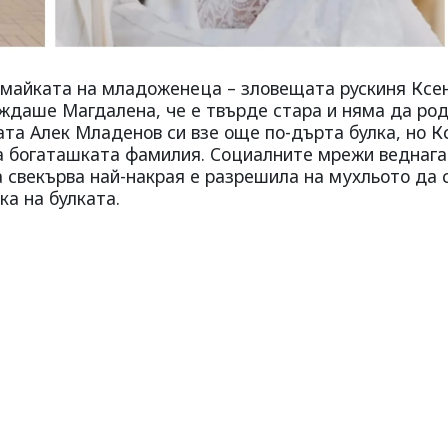
 майката на младоженеца – зловещата рускиня Ксен
ждаше Магдалена, че е твърде стара и няма да род
ата Алек Младенов си взе още по-дърта булка, но К
а богаташката фамилия. Социалните мрежи веднага
а свекърва най-накрая е разрешила на мухльото да 
а на булката.