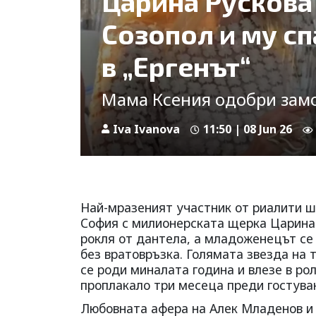
Царина Рускова
Созопол и му сп
в „Ергенът“
Мама Ксения одобри зам
Iva Ivanova
11:50 | 08 Jun 26
Най-мразеният участник от риалити ш
София с милионерската щерка Царина 
рокля от дантела, а младоженецът се
без вратовръзка. Голямата звезда на
се роди миналата година и влезе в ро
проплакало три месеца преди гостува
Любовната афера на Алек Младенов и 