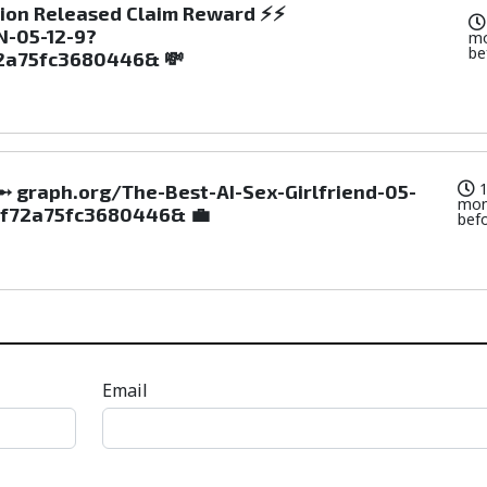
ion Released Claim Reward ⚡⚡
-05-12-9?
m
be
2a75fc3680446& 💸
➵ graph.org/The-Best-AI-Sex-Girlfriend-05-
mon
4f72a75fc3680446& 💼
bef
Email