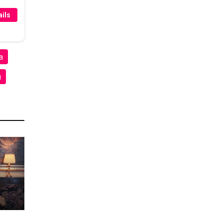
ils
а
я