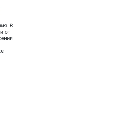
ия. В
и от
сения
се