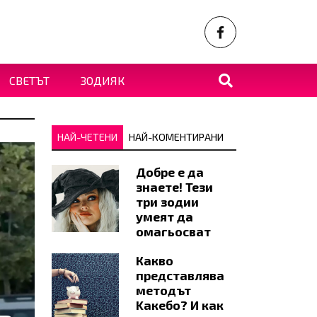
СВЕТЪТ
ЗОДИЯК
НАЙ-ЧЕТЕНИ
НАЙ-КОМЕНТИРАНИ
Добре е да
знаете! Тези
три зодии
умеят да
омагьосват
Какво
представлява
методът
Kaкебо? И как