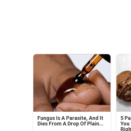
Fungus Is A Parasite, And It
5 Pa
Dies From A Drop Of Plain...
You 
Rig