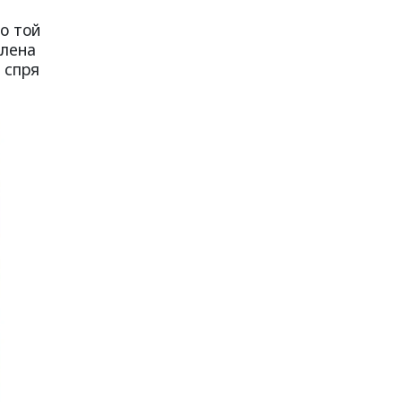
о той
алена
 спря