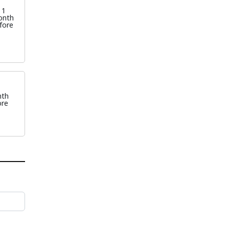
1
onth
fore
1
th
ore