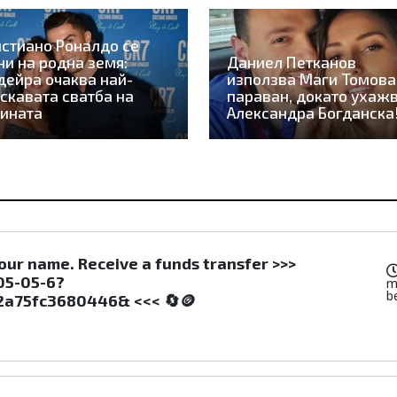
стиано Роналдо се
и на родна земя:
Даниел Петканов
ейра очаква най-
използва Маги Томова
скавата сватба на
параван, докато ухаж
ината
Александра Богданска
your name. Receive a funds transfer >>>
05-05-6?
m
b
a75fc3680446& <<< 🔄🪙