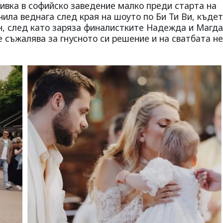
ивка в софийско заведение малко преди старта на
ила веднага след края на шоуто по Би Ти Ви, къдет
ен, след като заряза финалистките Надежда и Магд
 съжалява за гнусното си решение и на сватбата не