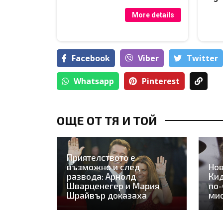
More details
Facebook
Viber
Тwitter
Whatsapp
Pinterest
ОЩЕ ОТ ТЯ И ТОЙ
Приятелството е
възможно и след
Нов
развода: Арнолд
Кид
Шварценегер и Мария
по-
Шрайвър доказаха
ми