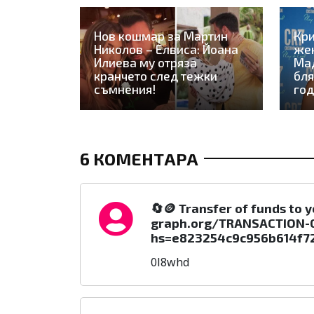
Нов кошмар за Мартин
Кри
Николов – Елвиса: Йоана
жен
Илиева му отряза
Мад
кранчето след тежки
бля
съмнения!
год
6 КОМЕНТАРА
🔄🪙 Transfer of funds to 
graph.org/TRANSACTION-
hs=e823254c9c956b614f72
0l8whd