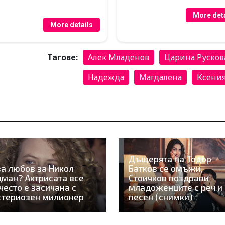
More deta
More details
Тагове:
Алек Младенов
Царина Русков
Надежда
Магдалена
Ксени
Дъщерята на Тодор
а любов за Никол
Батков се омъжи,
ман? Актрисата все
Стоичков поздрави
често е засичана с
младоженците с реч и
стериозен милионер
песен (снимки)