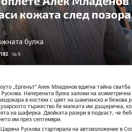
 оплете Алек Младенов 
аси кожата след позора
ожната булка
182
6
оуто „Ергенът“ Алек Младенов вдигна тайна сватба 
Рускова. Наперената булка заложи на асиметрична
 издокара в костюм с цвят на шампанско и бежова 
 тузарското тържество бе малката им дъщеричка, к
лята на шаферка. Двойката разкри в подкаст, че беб
нето им през септември.
Царина Рускова стартирала на автоизложение в Со