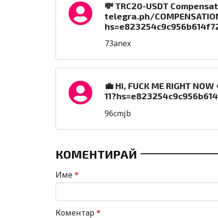
💸 TRC20-USDT Compensat
telegra.ph/COMPENSATION
hs=e823254c9c956b614f7
73anex
💼 Hi, FUСК ME RIGHT NOW 
11?hs=e823254c9c956b61
96cmjb
КОМЕНТИРАЙ
Име
*
Коментар
*