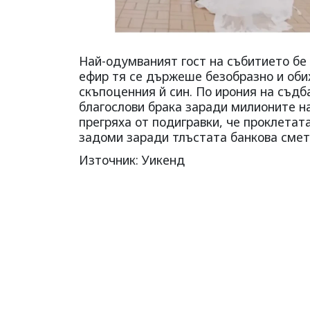
Най-одумваният гост на събитието бе
ефир тя се държеше безобразно и оби
скъпоценния й син. По ирония на съдб
благослови брака заради милионите н
прегряха от подигравки, че проклетат
задоми заради тлъстата банкова сметк
Източник: Уикенд