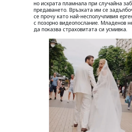
но искрата пламнала при случайна заб
предаването. Връзката им се задълбоч
се прочу като най-несполучливия ерг
с позорно видеопослание. Младенов не
да показва страховитата си усмивка.