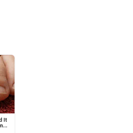
d It
n...