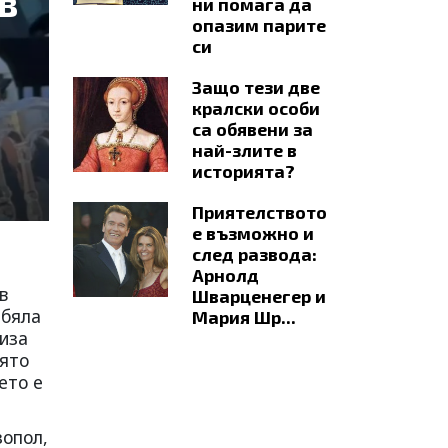
в
ни помага да
опазим парите
си
Защо тези две
кралски особи
са обявени за
най-злите в
историята?
Приятелството
е възможно и
след развода:
Арнолд
в
Шварценегер и
 бяла
Мария Шр...
риза
оято
ето е
зопол,