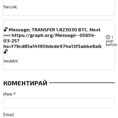
fwcu4c
🔓 Message; TRANSFER 1.823030 BTC. Next
>>> https://graph.org/Message--05654-
1
03-25?
year
before
hs=f79cd85a141959dede974a13f5abbe8a&
🔓
xwadvs
КОМЕНТИРАЙ
Име
*
Email