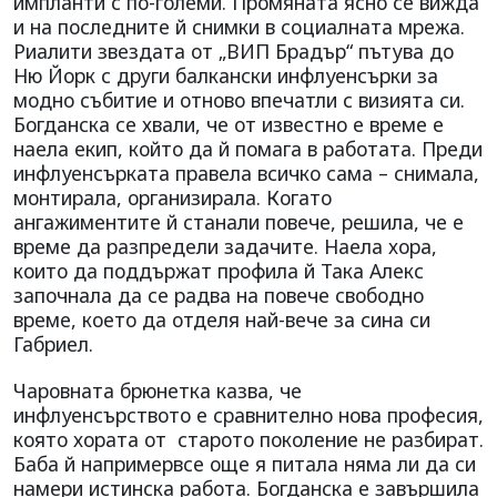
импланти с по-големи. Промяната ясно се вижда
и на последните й снимки в социалната мрежа.
Риалити звездата от „ВИП Брадър“ пътува до
Ню Йорк с други балкански инфлуенсърки за
модно събитие и отново впечатли с визията си.
Богданска се хвали, че от известно е време е
наела екип, който да й помага в работата. Преди
инфлуенсърката правела всичко сама – снимала,
монтирала, организирала. Когато
ангажиментите й станали повече, решила, че е
време да разпредели задачите. Наела хора,
които да поддържат профила й Така Алекс
започнала да се радва на повече свободно
време, което да отделя най-вече за сина си
Габриел.
Чаровната брюнетка казва, че
инфлуенсърството е сравнително нова професия,
която хората от старото поколение не разбират.
Баба й напримервсе още я питала няма ли да си
намери истинска работа. Богданска е завършила