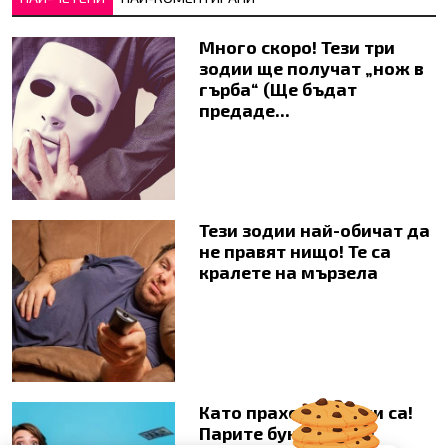
Много скоро! Тези три
зодии ще получат „нож в
гърба“ (Ще бъдат
предаде...
Тези зодии най-обичат да
не правят нищо! Те са
кралете на мързела
Като прахосмукачки са!
Парите буквално се