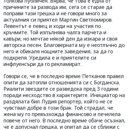
толкова публичен. Вярва, че това е една от
причините за развода им, сега се старае да
поправи тази грешка и не говори много за
актуалния си приятел Мартин Светломиров.
Левентът е певец и ходи на участия по
кръчмите. Той изпълнява чалга парчета и
кавъри, но мечтае някой ден да изкара и своя
авторска песен. Благоверната му е неотлъчно до
него и обикаля нощните заведения, за да го
подкрепя. Уредила е и приятелите си
инфлуенсъри да го рекламират.
Говори се, че в последно време Петканов правел
опити да затопли отношенията си с Богданска.
Риалити звездите се разведоха пред 3 години
поради несходство в характерите. Инициатор на
раздялата бил Лудия репортер, който не се
чувствал добре в този брак. Той страдал, че
жена му го превъзхожда финансово и печелела
повече от него. В последно време обаче осъзнал,
че е допуснал грешка, и опитал да се сближи с