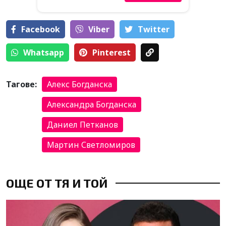
Facebook
Viber
Тwitter
Whatsapp
Pinterest
Тагове:
Алекс Богданска
Александра Богданска
Даниел Петканов
Мартин Светломиров
ОЩЕ ОТ ТЯ И ТОЙ