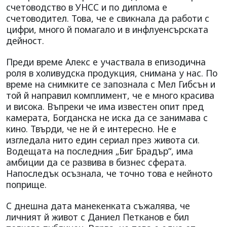
счетоводство в УНСС и по диплома е
счетоводител. Това, че е свикнала да работи с
цифри, много й помагало и в инфлуенсърската
дейност.
Преди време Алекс е участвала в епизодична
роля в холивудска продукция, снимана у нас. По
време на снимките се запознала с Мел Гибсън и
той й направил комплимент, че е много красива
и висока. Въпреки че има известен опит пред
камерата, Богданска не иска да се занимава с
кино. Твърди, че не й е интересно. Не е
изгледала нито един сериал през живота си.
Водещата на последния „Биг Брадър“, има
амбиции да се развива в бизнес сферата.
Напоследък осъзнала, че точно това е нейното
поприще.
С днешна дата манекенката съжалява, че
личният й живот с Даниел Петканов е бил