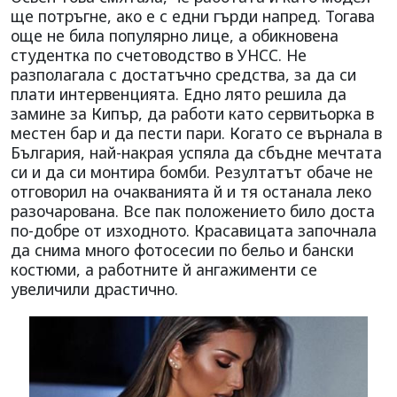
ще потръгне, ако е с едни гърди напред. Тогава
още не била популярно лице, а обикновена
студентка по счетоводство в УНСС. Не
разполагала с достатъчно средства, за да си
плати интервенцията. Едно лято решила да
замине за Кипър, да работи като сервитьорка в
местен бар и да пести пари. Когато се върнала в
България, най-накрая успяла да сбъдне мечтата
си и да си монтира бомби. Резултатът обаче не
отговорил на очакванията й и тя останала леко
разочарована. Все пак положението било доста
по-добре от изходното. Красавицата започнала
да снима много фотосесии по бельо и бански
костюми, а работните й ангажименти се
увеличили драстично.