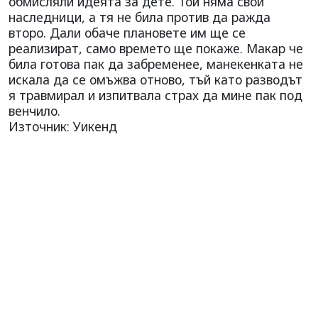
обмисляли идеята за дете. Той няма свои
наследници, а тя не била против да ражда
второ. Дали обаче плановете им ще се
реализират, само времето ще покаже. Макар че
била готова пак да забременее, манекенката не
искала да се омъжва отново, тъй като разводът
я травмирал и изпитвала страх да мине пак под
венчило.
Източник: Уикенд