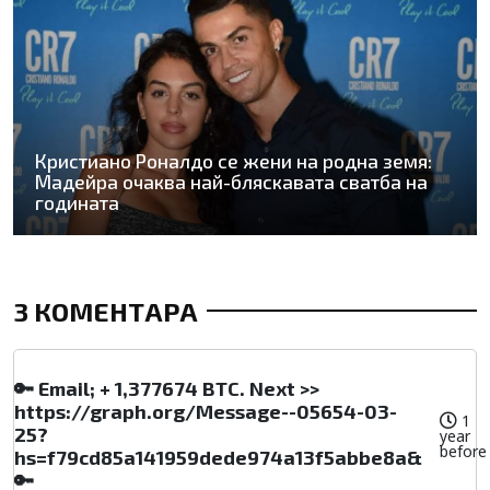
Кристиано Роналдо се жени на родна земя:
Мадейра очаква най-бляскавата сватба на
годината
3 КОМЕНТАРА
🔑 Email; + 1,377674 BTC. Next >>
https://graph.org/Message--05654-03-
1
25?
year
before
hs=f79cd85a141959dede974a13f5abbe8a&
🔑