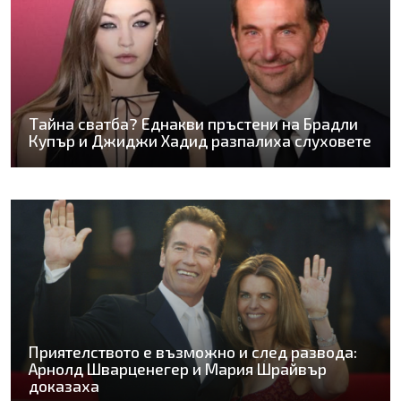
Тайна сватба? Еднакви пръстени на Брадли
Купър и Джиджи Хадид разпалиха слуховете
Приятелството е възможно и след развода:
Арнолд Шварценегер и Мария Шрайвър
доказаха