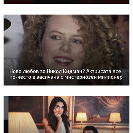
Нова любов за Никол Кидман? Актрисата все
по-често е засичана с мистериозен милионер