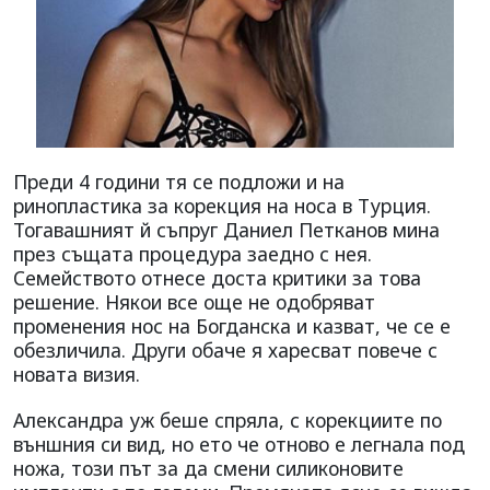
Преди 4 години тя се подложи и на
ринопластика за корекция на носа в Турция.
Тогавашният й съпруг Даниел Петканов мина
през същата процедура заедно с нея.
Семейството отнесе доста критики за това
решение. Някои все още не одобряват
променения нос на Богданска и казват, че се е
обезличила. Други обаче я харесват повече с
новата визия.
Александра уж беше спряла, с корекциите по
външния си вид, но ето че отново е легнала под
ножа, този път за да смени силиконовите