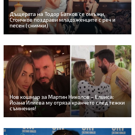
Дъщерята на Тодор Батков се омъжи,
Стоичков поздрави младоженците с реч и
песен (снимки)
Нов кошмар за Мартин Николов – Елвиса:
Йоана Илиева му отряза кранчето след тежки
съмнения!