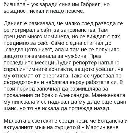
бившата – уж заради сина им Габриел, но
всъщност искал и нещо повече.
Даниел е разказвал, че малко след развода се
регистрирал в сайт за запознанства. Там
срещнал много момичета, но се виждал с тях
предимно за секс. Само с една стигнал до
„следващото ниво“, ала и там не се получило,
защото тя заминала за чужбина. През
последните месеци Лудия репортер напълно
спрял интимните контакти, защото усещал, че
му отнемат от енергията. Така се чувствал по-
съсредоточен и наблягал върху работата си. В
този период започнал да размишлява за
проваления си брак с Александра. Манекенката
му липсвала и се надявал да му даде още един
шанс, но тя не искала да поглежда назад.
Мълвата в светските среди носи, че Богданска и
актуалният мъж на сърцето й – Мартин вече