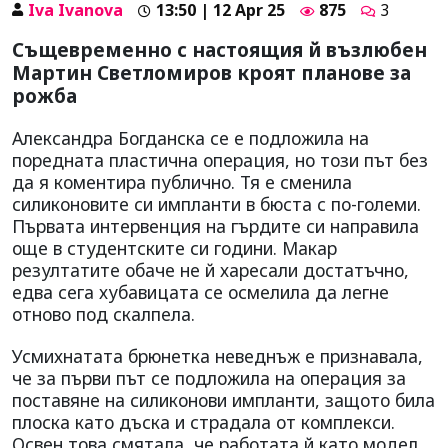
Iva Ivanova
13:50 | 12 Apr 25
875
3
Същевременно с настоящия й възлюбен
Мартин Светломиров кроят планове за
рожба
Александра Богданска се е подложила на
поредната пластична операция, но този път без
да я коментира публично. Тя е сменила
силиконовите си импланти в бюста с по-големи.
Първата интервенция на гърдите си направила
още в студентските си години. Макар
резултатите обаче не й харесали достатъчно,
едва сега хубавицата се осмелила да легне
отново под скалпела.
Усмихнатата брюнетка неведнъж е признавала,
че за първи път се подложила на операция за
поставяне на силиконови импланти, защото била
плоска като дъска и страдала от комплекси.
Освен това смятала, че работата й като модел