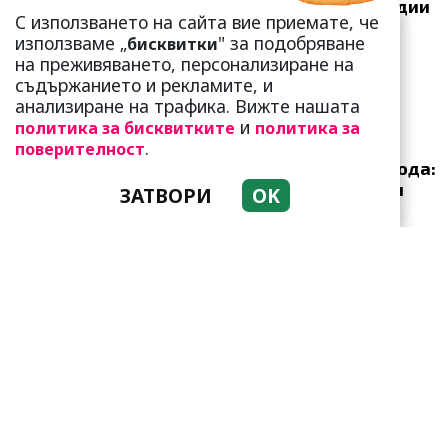
„лепят“ на тези три зодии
С използването на сайта вие приемате, че
използваме „
" за подобряване
бисквитки
на преживяването, персонализиране на
съдържанието и рекламите, и
анализиране на трафика. Вижте нашата
и
политика за бисквитките
политика за
.
Приятелството е
поверителност
възможно и след развода:
Арнолд Шварценегер и
ЗАТВОРИ
OK
Мария Шр...