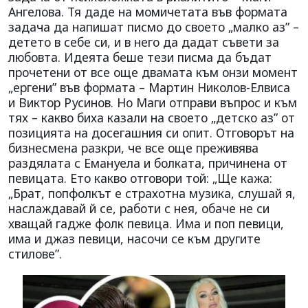
Ангелова. Тя даде на момичетата във формата
задача да напишат писмо до своето „малко аз” –
детето в себе си, и в него да дадат съвети за
любовта. Идеята беше тези писма да бъдат
прочетени от все още двамата към онзи момент
„ергени” във формата – Мартин Николов-Елвиса
и Виктор Русинов. Но Маги отправи въпрос и към
тях – какво биха казали на своето „детско аз” от
позицията на досегашния си опит. Отговорът на
бизнесмена разкри, че все още преживява
раздялата с Емануела и болката, причинена от
певицата. Ето какво отговори той: „Ще кажа:
„Брат, попфолкът е страхотна музика, слушай я,
наслаждавай й се, работи с нея, обаче не си
хващай гадже фолк певица. Има и поп певици,
има и джаз певици, насочи се към другите
стилове”.