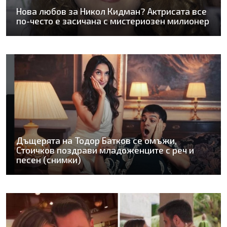
Нова любов за Никол Кидман? Актрисата все
по-често е засичана с мистериозен милионер
Дъщерята на Тодор Батков се омъжи,
Стоичков поздрави младоженците с реч и
песен (снимки)