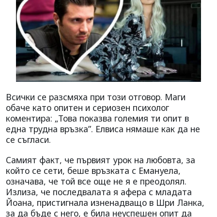
Всички се разсмяха при този отговор. Маги
обаче като опитен и сериозен психолог
коментира: „Това показва големия ти опит в
една трудна връзка”. Елвиса нямаше как да не
се съгласи.
Самият факт, че първият урок на любовта, за
който се сети, беше връзката с Емануела,
означава, че той все още не я е преодолял.
Излиза, че последвалата я афера с младата
Йоана, пристигнала изненадващо в Шри Ланка,
за да бъде с него, е била неуспешен опит да