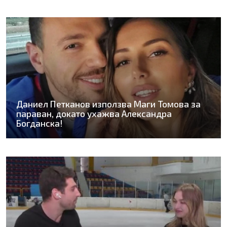
Даниел Петканов използва Маги Томова за
параван, докато ухажва Александра
Богданска!