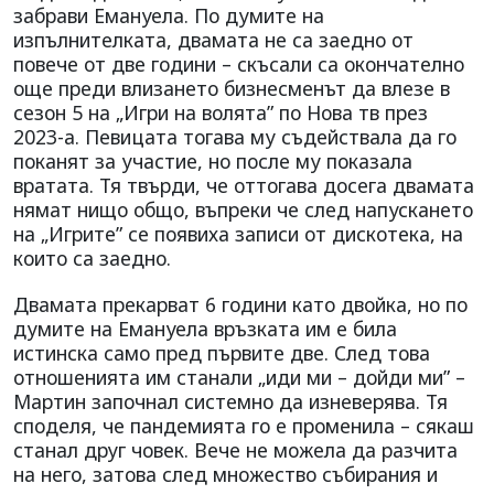
забрави Емануела. По думите на
изпълнителката, двамата не са заедно от
повече от две години – скъсали са окончателно
още преди влизането бизнесменът да влезе в
сезон 5 на „Игри на волята” по Нова тв през
2023-а. Певицата тогава му съдействала да го
поканят за участие, но после му показала
вратата. Тя твърди, че оттогава досега двамата
нямат нищо общо, въпреки че след напускането
на „Игрите” се появиха записи от дискотека, на
които са заедно.
Двамата прекарват 6 години като двойка, но по
думите на Емануела връзката им е била
истинска само пред първите две. След това
отношенията им станали „иди ми – дойди ми” –
Мартин започнал системно да изневерява. Тя
споделя, че пандемията го е променила – сякаш
станал друг човек. Вече не можела да разчита
на него, затова след множество събирания и