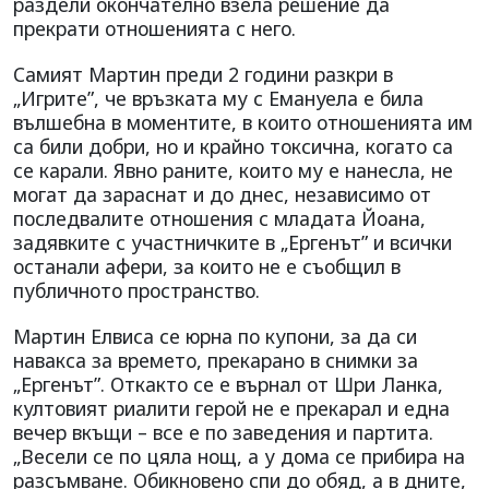
раздели окончателно взела решение да
прекрати отношенията с него.
Самият Мартин преди 2 години разкри в
„Игрите”, че връзката му с Емануела е била
вълшебна в моментите, в които отношенията им
са били добри, но и крайно токсична, когато са
се карали. Явно раните, които му е нанесла, не
могат да зараснат и до днес, независимо от
последвалите отношения с младата Йоана,
задявките с участничките в „Ергенът” и всички
останали афери, за които не е съобщил в
публичното пространство.
Мартин Елвиса се юрна по купони, за да си
навакса за времето, прекарано в снимки за
„Ергенът”. Откакто се е върнал от Шри Ланка,
култовият риалити герой не е прекарал и една
вечер вкъщи – все е по заведения и партита.
„Весели се по цяла нощ, а у дома се прибира на
разсъмване. Обикновено спи до обяд, а в дните,