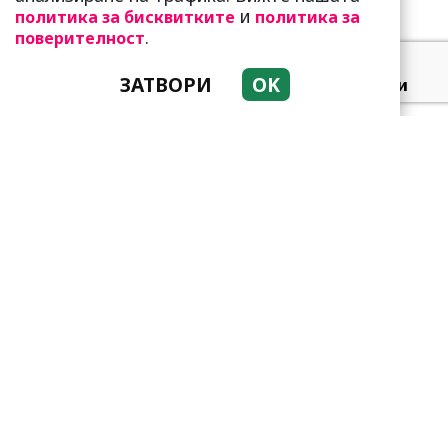
и
политика за бисквитките
политика за
.
поверителност
ЗАТВОРИ
OK
Добре е да знаете! Тези
три зодии умеят да
омагьосват
Тези зодии са супер
амбициозни! Винаги
преследват мечтите си