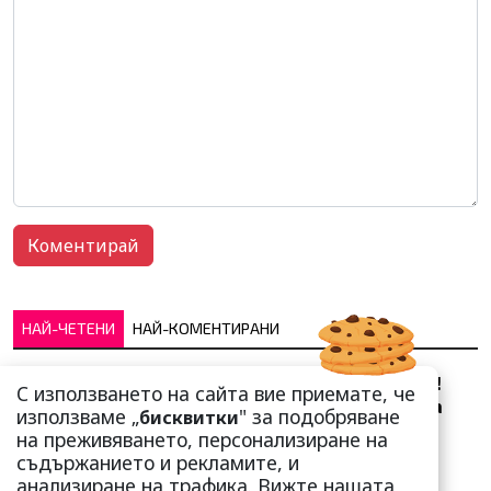
НАЙ-ЧЕТЕНИ
НАЙ-КОМЕНТИРАНИ
Сърце юнашко не трае!
С използването на сайта вие приемате, че
Ричи Тъпото си вдигна
използваме „
" за подобряване
бисквитки
стандарта: Замени
на преживяването, персонализиране на
чалгарка...
съдържанието и рекламите, и
анализиране на трафика. Вижте нашата