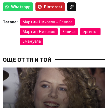
Whatsapp
Pinterest
Тагове:
Мартин Николов – Елвиса
Мартин Николов
Елвиса
ергенът
Емануела
ОЩЕ ОТ ТЯ И ТОЙ