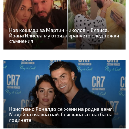
Нов кошмар за Мартин Николов – Елвиса:
Йоана Илиева му отряза кранчето след тежки
съмнения!
Кристиано Роналдо се жени на родна земя:
Мадейра очаква най-бляскавата сватба на
годината