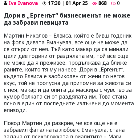
Iva Ivanova
17:30 | 01 Apr 25
868
0
Дори в „Ергенът“ бизнесменът не може
да забрави певицата
Мартин Николов – Елвиса, който е бивш годеник
на фолк дивата Емануела, все още не може да
се отърси от нея. Тъй като макар да са минали
цели две години от раздялата им, той все още
не може да я преживее, продължава да ближе
раните, които тя му нанесе. Дори в „Ергенът“,
където Елвиса е заобиколен от жени по негов
вкус, той не пропусна да припомни за живота си
с нея, макар и да опита да маскира с чувство за
хумор болката си от раздялата им. Това стана
ясно в един от последните излъчени до момента
епизоди.
Повод Мартин да разкрие, че все още не е
забравил фаталната любов с Емануела, стана
задача от психоложката в риалитито – Маги