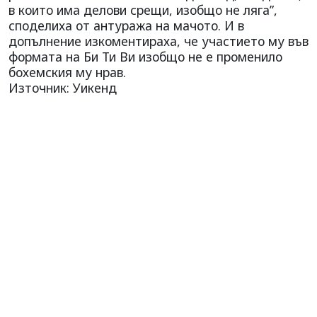
в които има делови срещи, изобщо не ляга”,
споделиха от антуража на мачото. И в
допълнение изкоментираха, че участието му във
формата на Би Ти Ви изобщо не е променило
бохемския му нрав.
Източник: Уикенд