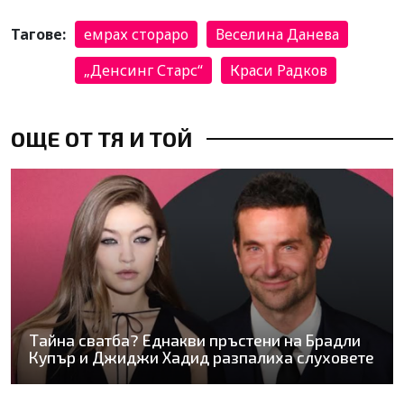
Тагове:
емрах стораро
Веселина Данева
„Денсинг Старс“
Краси Радков
ОЩЕ ОТ ТЯ И ТОЙ
Тайна сватба? Еднакви пръстени на Брадли
Купър и Джиджи Хадид разпалиха слуховете