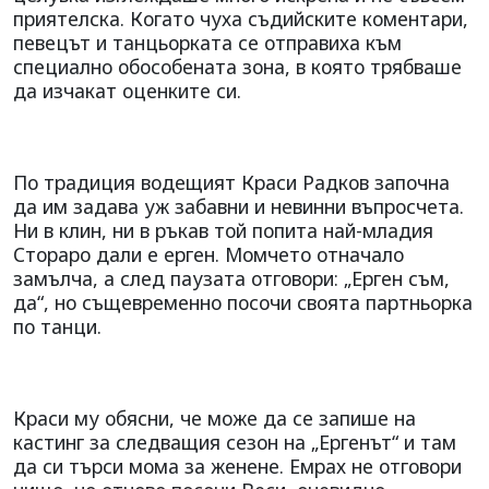
приятелска. Когато чуха съдийските коментари,
певецът и танцьорката се отправиха към
специално обособената зона, в която трябваше
да изчакат оценките си.
По традиция водещият Краси Радков започна
да им задава уж забавни и невинни въпросчета.
Ни в клин, ни в ръкав той попита най-младия
Стораро дали е ерген. Момчето отначало
замълча, а след паузата отговори: „Ерген съм,
да“, но същевременно посочи своята партньорка
по танци.
Краси му обясни, че може да се запише на
кастинг за следващия сезон на „Ергенът“ и там
да си търси мома за женене. Емрах не отговори