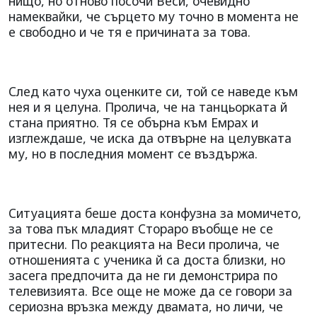
нищо, но отново посочи Веси, очевидно
намеквайки, че сърцето му точно в момента не
е свободно и че тя е причината за това.
След като чуха оценките си, той се наведе към
нея и я целуна. Пролича, че на танцьорката й
стана приятно. Тя се обърна към Емрах и
изглеждаше, че иска да отвърне на целувката
му, но в последния момент се въздържа.
Ситуацията беше доста конфузна за момичето,
за това пък младият Стораро въобще не се
притесни. По реакцията на Веси пролича, че
отношенията с ученика й са доста близки, но
засега предпочита да не ги демонстрира по
телевизията. Все още не може да се говори за
сериозна връзка между двамата, но личи, че