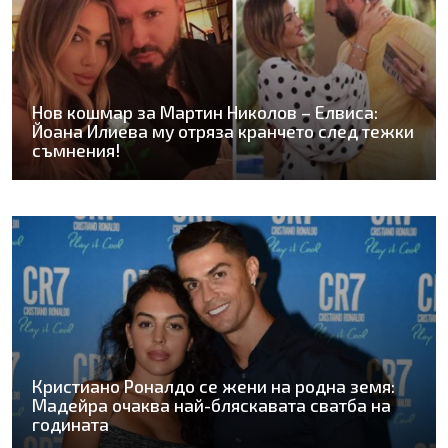
Нов кошмар за Мартин Николов – Елвиса:
Йоана Илиева му отряза кранчето след тежки
съмнения!
Кристиано Роналдо се жени на родна земя:
Мадейра очаква най-бляскавата сватба на
годината