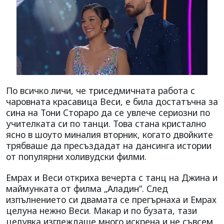
По всичко личи, че триседмичната работа с
чаровната красавица Веси, е била достатъчна за
сина на Тони Стораро да се увлече сериозни по
учителката си по танци. Това стана кристално
ясно в шоуто миналия вторник, когато двойките
трябваше да пресъздадат на дансинга истории
от популярни холивудски филми.
Емрах и Веси откриха вечерта с танц на Джина и
маймунката от филма „Аладин“. След
изпълнението си двамата се прегърнаха и Емрах
целуна нежно Веси. Макар и по бузата, тази
целувка изглеждаше много искрена и не съвсем