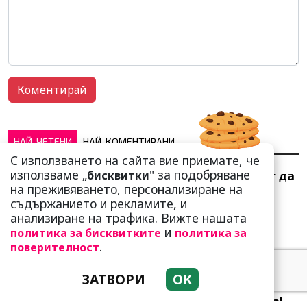
НАЙ-ЧЕТЕНИ
НАЙ-КОМЕНТИРАНИ
С използването на сайта вие приемате, че
използваме „
" за подобряване
бисквитки
Тези зодии най-обичат да
на преживяването, персонализиране на
не правят нищо! Те са
съдържанието и рекламите, и
кралете на мързела
анализиране на трафика. Вижте нашата
и
политика за бисквитките
политика за
.
поверителност
ЗАТВОРИ
OK
Като прахосмукачки са!