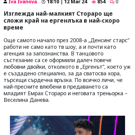
Iva Ivanova
18:10 | 12 Mar 24
854
0
Изглежда най-малкият Стораро ще
сложи край на ергенлъка в най-скоро
време
Още самото начало през 2008-а „Денсинг старс“
работи не само като тв шоу, а и почти като
агенция за запознанства. В танцовото
състезание са се оформили далеч повече
любовни двойки, отколкото в „Ергенът“, което уж
е създадено специално, за да сватосва хора,
търсещи сърдечна връзка. По всичко личи, че
най-пресните влюбени в предаването са
младият Емрах Стораро и неговата треньорка –
Веселина Данева.