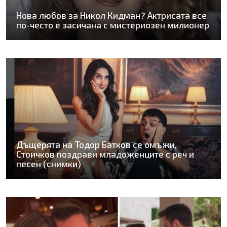
Нова любов за Никол Кидман? Актрисата все
по-често е засичана с мистериозен милионер
Дъщерята на Тодор Батков се омъжи,
Стоичков поздрави младоженците с реч и
песен (снимки)