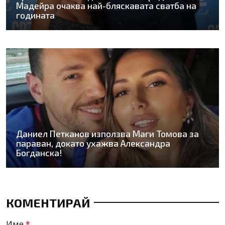
Мадейра очаква най-бляскавата сватба на
годината
Даниел Петканов използва Маги Томова за
параван, докато ухажва Александра
Богданска!
КОМЕНТИРАЙ
Име
*