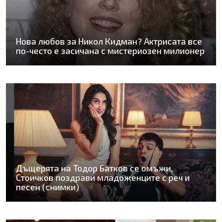
Нова любов за Никол Кидман? Актрисата все
по-често е засичана с мистериозен милионер
Дъщерята на Тодор Батков се омъжи,
Стоичков поздрави младоженците с реч и
песен (снимки)