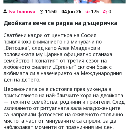
Iva Ivanova
11:50 | 04 Jun 26
175
0
Двойката вече се радва на дъщеричка
Сватбени кадри от центъра на София
привлякоха вниманието на минувачи по
„Витошка“, след като Алек Младенов и
половинката му Царина официално станаха
семейство. Познатият от третия сезон на
любовното риалити „Ергенът“ сключи брак с
любимата си в навечерието на Международния
ден на детето.
Церемонията се е състояла през уикенда в
присъствието на най-близките хора на двойката
— техните семейства, роднини и приятели. След
излизането от ритуалната зала младоженците
са направили фотосесия на оживеното столично
място, а част от минувачите са спрели, за да
наблюдават моменти от празничния им ден.