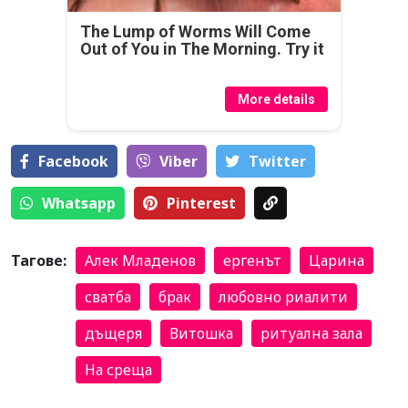
The Lump of Worms Will Come
Out of You in The Morning. Try it
More details
Facebook
Viber
Тwitter
Whatsapp
Pinterest
Тагове:
Алек Младенов
ергенът
Царина
сватба
брак
любовно риалити
дъщеря
Витошка
ритуална зала
На среща