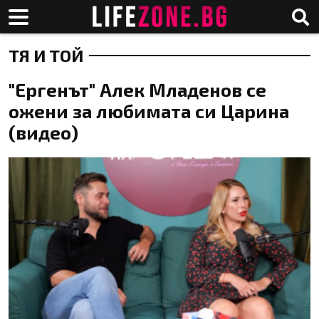
ТЯ И ТОЙ
"Ергенът" Алек Младенов се
ожени за любимата си Царина
(видео)