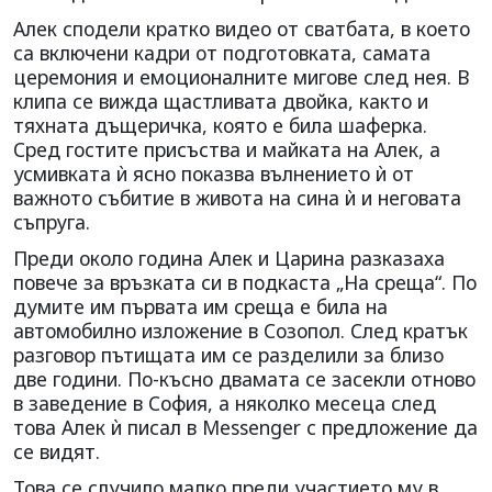
Алек сподели кратко видео от сватбата, в което
са включени кадри от подготовката, самата
церемония и емоционалните мигове след нея. В
клипа се вижда щастливата двойка, както и
тяхната дъщеричка, която е била шаферка.
Сред гостите присъства и майката на Алек, а
усмивката ѝ ясно показва вълнението ѝ от
важното събитие в живота на сина ѝ и неговата
съпруга.
Преди около година Алек и Царина разказаха
повече за връзката си в подкаста „На среща“. По
думите им първата им среща е била на
автомобилно изложение в Созопол. След кратък
разговор пътищата им се разделили за близо
две години. По-късно двамата се засекли отново
в заведение в София, а няколко месеца след
това Алек ѝ писал в Messenger с предложение да
се видят.
Това се случило малко преди участието му в