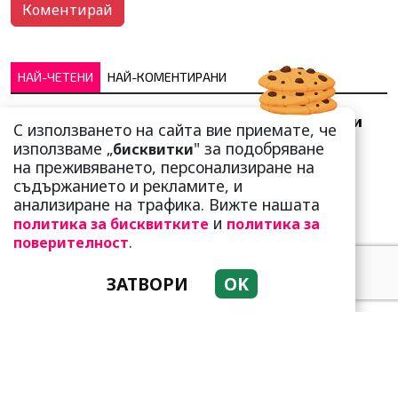
НАЙ-ЧЕТЕНИ
НАЙ-КОМЕНТИРАНИ
Добре е да знаете! Тези
С използването на сайта вие приемате, че
три зодии умеят да
използваме „
" за подобряване
бисквитки
омагьосват
на преживяването, персонализиране на
съдържанието и рекламите, и
анализиране на трафика. Вижте нашата
и
политика за бисквитките
политика за
.
поверителност
ЗАТВОРИ
OK
Тези зодии са супер
амбициозни! Винаги
преследват мечтите си