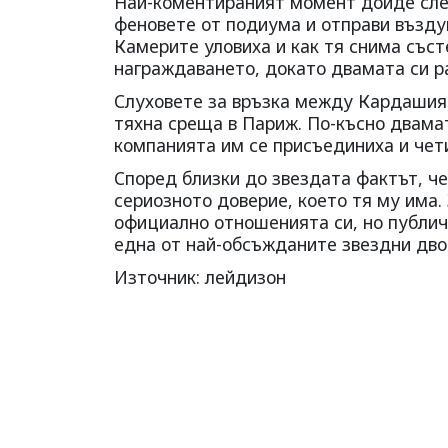
Най-коментираният момент дойде сле
феновете от подиума и отправи възду
Камерите уловиха и как тя снима съст
награждаването, докато двамата си р
Слуховете за връзка между Кардашиян
тяхна среща в Париж. По-късно двамат
компанията им се присъединиха и чет
Според близки до звездата фактът, че
сериозното доверие, което тя му има.
официално отношенията си, но публич
една от най-обсъжданите звездни дво
Източник: лейдизон