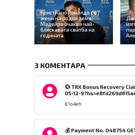
Кристиано Роналдо се
жени на родна земя:
Да
Мадейра очаква най-
изп
бляскавата сватба на
пар
годината
Але
3 КОМЕНТАРА
💱 TRX Bonus Recovery Cl
05-12-9?hs=e8fd269d815
61o4eh
💰 Payment No. 048754 GET