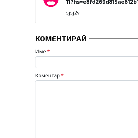
11?hs=e8fd269d815ae612b
sjsj2v
КОМЕНТИРАЙ
Име
*
Коментар
*