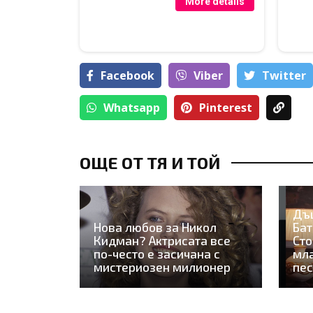
More details
Facebook
Viber
Тwitter
Whatsapp
Pinterest
ОЩЕ ОТ ТЯ И ТОЙ
Дъ
Нова любов за Никол
Бат
Кидман? Актрисата все
Сто
по-често е засичана с
мла
мистериозен милионер
пес