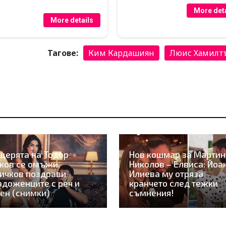
More deta
More details
Тагове:
Ким Кардашиян
Люис Хамилт
щерята на Тодор
Нов кошмар за Мартин
ков се омъжи,
Николов – Елвиса: Йоа
ичков поздрави
Илиева му отряза
доженците с реч и
кранчето след тежки
ен (снимки)
съмнения!