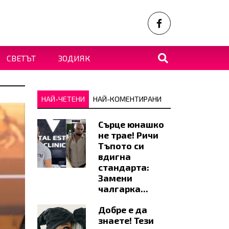
СВЕТЪТ
ЗОДИЯК
НАЙ-ЧЕТЕНИ
НАЙ-КОМЕНТИРАНИ
Сърце юнашко
не трае! Ричи
Тъпото си
вдигна
стандарта:
Замени
чалгарка...
Добре е да
знаете! Тези