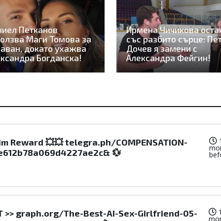
ниел Петканов
Ирмена Чичикова оста
олзва Маги Томова за
със разбито сърце: Пе
аван, докато ухажва
Дочев я замени с
ксандра Богданска!
Александра Фейгин!
aim Reward 💥💥 telegra.ph/COMPENSATION-
mo
ae612b78a069d4227ae2c& 💱
bef
 >> graph.org/The-Best-AI-Sex-Girlfriend-05-
mo