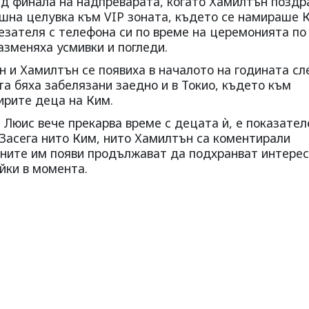
д финала на надпреварата, когато Хамилтън поздр
шна целувка към VIP зоната, където се намираше 
езателя с телефона си по време на церемонията по
азменяха усмивки и погледи.
 и Хамилтън се появиха в началото на годината сл
а бяха забелязани заедно и в Токио, където към
ирите деца на Ким.
 Люис вече прекарва време с децата ѝ, е показател
 Засега нито Ким, нито Хамилтън са коментирали
ните им появи продължават да подхранват интере
йки в момента.