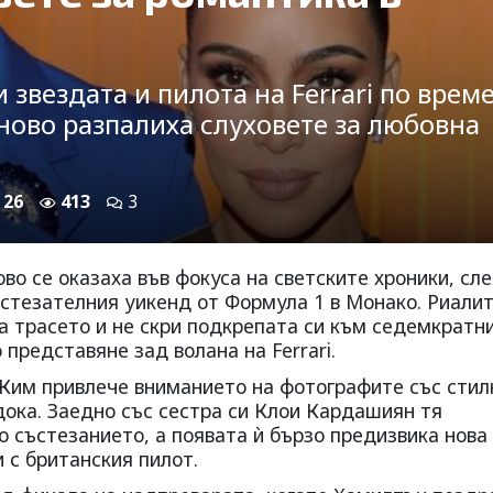
звездата и пилота на Ferrari по врем
ново разпалиха слуховете за любовна
 26
413
3
о се оказаха във фокуса на светските хроники, сл
ъстезателния уикенд от Формула 1 в Монако. Риали
а трасето и не скри подкрепата си към седемкратн
представяне зад волана на Ferrari.
 Ким привлече вниманието на фотографите със стил
адока. Заедно със сестра си Клои Кардашиян тя
 състезанието, а появата ѝ бързо предизвика нова
 с британския пилот.