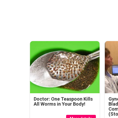
Doctor: One Teaspoon Kills
Gyne
All Worms in Your Body!
Blad
Com
(Sto