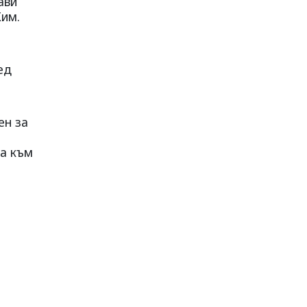
ави
Ким.
ед
ен за
са към