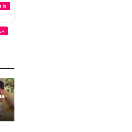
ils
ън
на