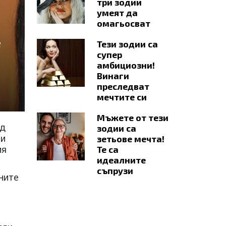
три зодии
умеят да
омагьосват
е
Тези зодии са
супер
амбициозни!
Винаги
преследват
мечтите си
Мъжете от тези
ед
зодии са
ти
зетьове мечта!
ия
Те са
идеалните
съпрузи
ните