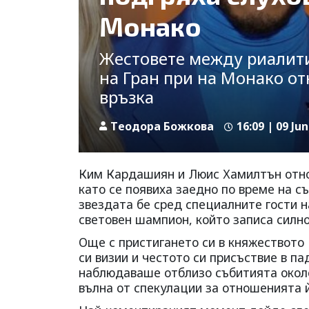
Монако
Жестовете между риалити 
на Гран при на Монако от
връзка
Tеодора Божкова
16:09 | 09 Jun
Ким Кардашиян и Люис Хамилтън отнов
като се появиха заедно по време на с
звездата бе сред специалните гости н
световен шампион, който записа силно 
Още с пристигането си в княжеството
си визии и честото си присъствие в п
наблюдаваше отблизо събитията около
вълна от спекулации за отношенията ѝ