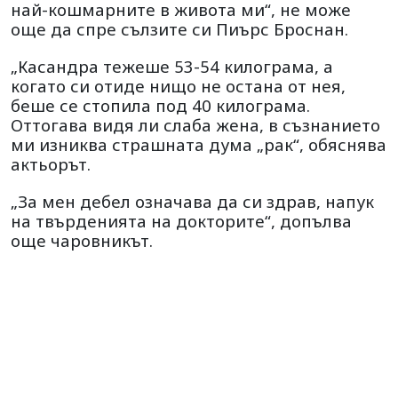
най-кошмарните в живота ми“, не може
още да спре сълзите си Пиърс Броснан.
„Касандра тежеше 53-54 килограма, а
когато си отиде нищо не остана от нея,
беше се стопила под 40 килограма.
Оттогава видя ли слаба жена, в съзнанието
ми изниква страшната дума „рак“, обяснява
актьорът.
„За мен дебел означава да си здрав, напук
на твърденията на докторите“, допълва
още чаровникът.