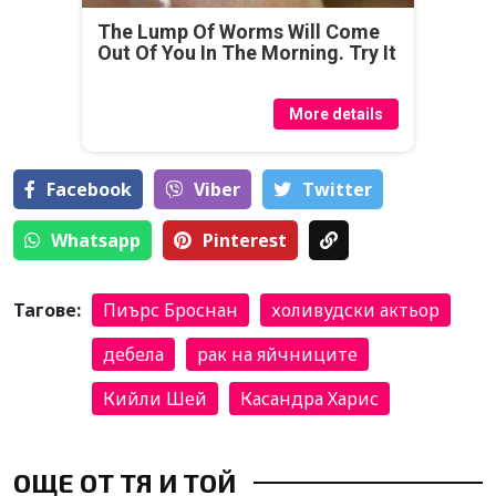
The Lump Of Worms Will Come
Out Of You In The Morning. Try It
More details
Facebook
Viber
Тwitter
Whatsapp
Pinterest
Тагове:
Пиърс Броснан
холивудски актьор
дебела
рак на яйчниците
Кийли Шей
Касандра Харис
ОЩЕ ОТ ТЯ И ТОЙ