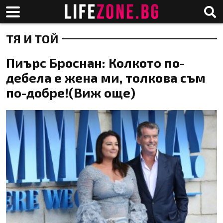
ТЯ И ТОЙ
Пиърс Броснан: Колкото по-
дебела е жена ми, толкова съм
по-добре!(Виж още)