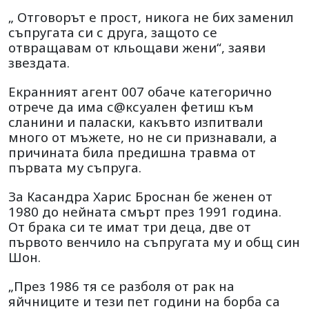
„ Отговорът е прост, никога не бих заменил
съпругата си с друга, защото се
отвращавам от кльощави жени“, заяви
звездата.
Екранният агент 007 обаче категорично
отрече да има с
@
ксуален фетиш към
сланини и паласки, какъвто изпитвали
много от мъжете, но не си признавали, а
причината била предишна травма от
първата му съпруга.
За Касандра Харис Броснан бе женен от
1980 до нейната смърт през 1991 година.
От брака си те имат три деца, две от
първото венчило на съпругата му и общ син
Шон.
„През 1986 тя се разболя от рак на
яйчниците и тези пет години на борба са