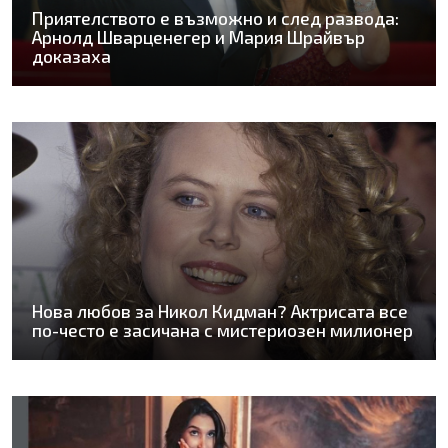
Приятелството е възможно и след развода:
Арнолд Шварценегер и Мария Шрайвър
доказаха
Нова любов за Никол Кидман? Актрисата все
по-често е засичана с мистериозен милионер