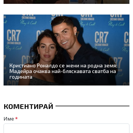
Кристиано Роналдо се жени на родна земя:
Мадейра очаква най-бляскавата сватба на
годината
КОМЕНТИРАЙ
Име
*