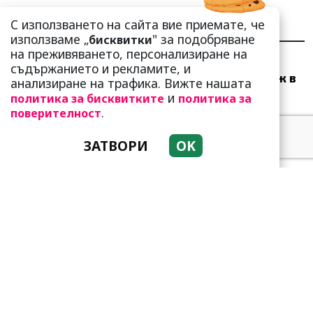
С използването на сайта вие приемате, че
НАЙ-ЧЕТЕНИ
НАЙ-КОМЕНТИРАНИ
използваме „
" за подобряване
бисквитки
на преживяването, персонализиране на
Много скоро! Тези три
съдържанието и рекламите, и
зодии ще получат „нож в
анализиране на трафика. Вижте нашата
гърба“ (Ще бъдат
и
политика за бисквитките
политика за
предаде...
.
поверителност
ЗАТВОРИ
OK
Тези зодии най-обичат да
не правят нищо! Те са
кралете на мързела