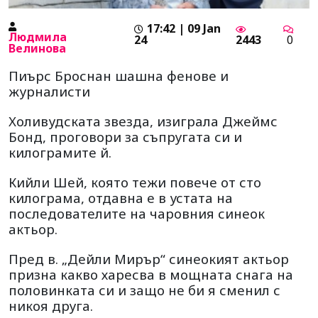
17:42 | 09 Jan
Людмила
24
2443
0
Велинова
Пиърс Броснан шашна фенове и
журналисти
Холивудската звезда, изиграла Джеймс
Бонд, проговори за съпругата си и
килограмите й.
Кийли Шей, която тежи повече от сто
килограма, отдавна е в устата на
последователите на чаровния синеок
актьор.
Пред в. „Дейли Мирър“ синеокият актьор
призна какво харесва в мощната снага на
половинката си и защо не би я сменил с
никоя друга.