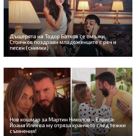
Дъщерята на Тодор Батков се омъжи,
Стоичков поздрави младоженците с реч и
песен (снимки)
Нов кошмар за Мартин Николов – Елвиса:
Йоана Илиева му отряза кранчето след тежки
съмнения!