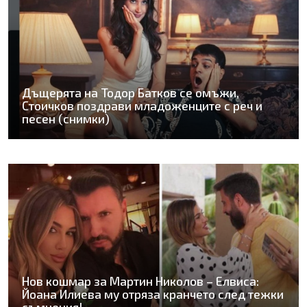
Дъщерята на Тодор Батков се омъжи,
Стоичков поздрави младоженците с реч и
песен (снимки)
Нов кошмар за Мартин Николов – Елвиса:
Йоана Илиева му отряза кранчето след тежки
съмнения!