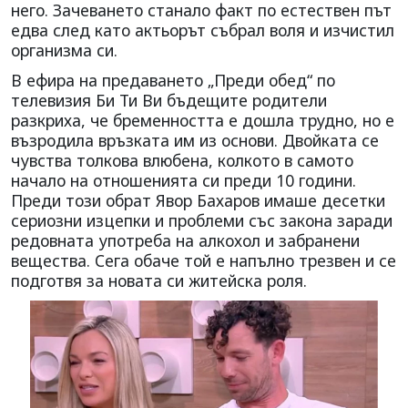
него. Зачеването станало факт по естествен път
едва след като актьорът събрал воля и изчистил
организма си.
В ефира на предаването „Преди обед“ по
телевизия Би Ти Ви бъдещите родители
разкриха, че бременността е дошла трудно, но е
възродила връзката им из основи. Двойката се
чувства толкова влюбена, колкото в самото
начало на отношенията си преди 10 години.
Преди този обрат Явор Бахаров имаше десетки
сериозни изцепки и проблеми със закона заради
редовната употреба на алкохол и забранени
вещества. Сега обаче той е напълно трезвен и се
подготвя за новата си житейска роля.