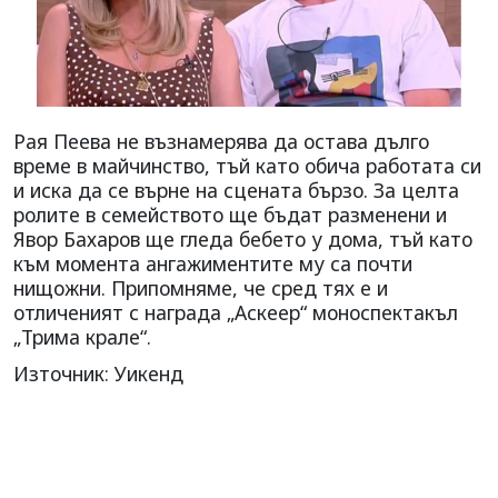
Рая Пеева не възнамерява да остава дълго
време в майчинство, тъй като обича работата си
и иска да се върне на сцената бързо. За целта
ролите в семейството ще бъдат разменени и
Явор Бахаров ще гледа бебето у дома, тъй като
към момента ангажиментите му са почти
нищожни. Припомняме, че сред тях е и
отличеният с награда „Аскеер“ моноспектакъл
„Трима крале“.
Източник: Уикенд