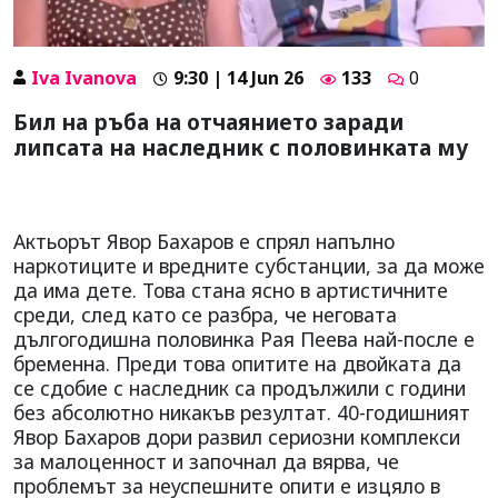
Iva Ivanova
9:30 | 14 Jun 26
133
0
Бил на ръба на отчаянието заради
липсата на наследник с половинката му
Актьорът Явор Бахаров е спрял напълно
наркотиците и вредните субстанции, за да може
да има дете. Това стана ясно в артистичните
среди, след като се разбра, че неговата
дългогодишна половинка Рая Пеева най-после е
бременна. Преди това опитите на двойката да
се сдобие с наследник са продължили с години
без абсолютно никакъв резултат. 40-годишният
Явор Бахаров дори развил сериозни комплекси
за малоценност и започнал да вярва, че
проблемът за неуспешните опити е изцяло в