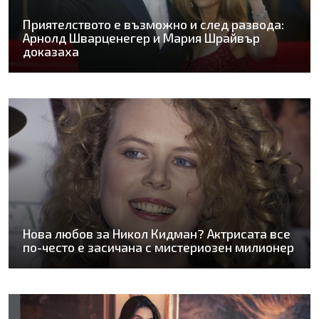
Приятелството е възможно и след развода:
Арнолд Шварценегер и Мария Шрайвър
доказаха
Нова любов за Никол Кидман? Актрисата все
по-често е засичана с мистериозен милионер