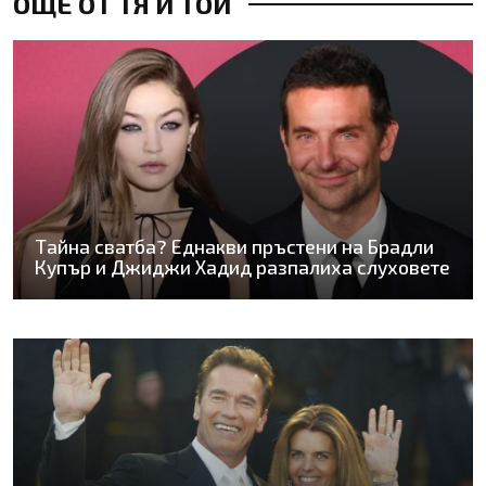
ОЩЕ ОТ ТЯ И ТОЙ
Тайна сватба? Еднакви пръстени на Брадли
Купър и Джиджи Хадид разпалиха слуховете