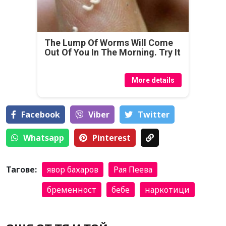
The Lump Of Worms Will Come
Out Of You In The Morning. Try It
More details
Facebook
Viber
Тwitter
Whatsapp
Pinterest
Тагове:
явор бахаров
Рая Пеева
бременност
бебе
наркотици