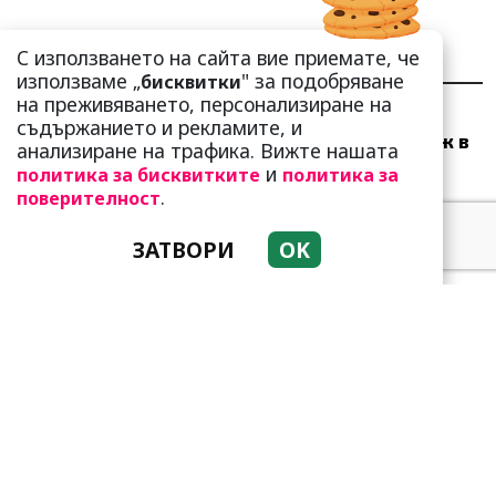
С използването на сайта вие приемате, че
НАЙ-ЧЕТЕНИ
НАЙ-КОМЕНТИРАНИ
използваме „
" за подобряване
бисквитки
на преживяването, персонализиране на
Много скоро! Тези три
съдържанието и рекламите, и
зодии ще получат „нож в
анализиране на трафика. Вижте нашата
гърба“ (Ще бъдат
и
политика за бисквитките
политика за
предаде...
.
поверителност
ЗАТВОРИ
OK
Тези зодии най-обичат да
не правят нищо! Те са
кралете на мързела