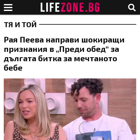
ТЯ И ТОЙ
Рая Пеева направи шокиращи
признания в „Преди обед“ за
дългата битка за мечтаното
бебе