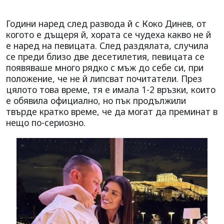
Години наред след развода й с Коко Динев, от
когото е дъщеря й, хората се чудеха какво не й
е наред на певицата. След раздялата, случила
се преди близо две десетилетия, певицата се
появяваше много рядко с мъж до себе си, при
положение, че не й липсват почитатели. През
цялото това време, тя е имала 1-2 връзки, които
е обявила официално, но пък продължили
твърде кратко време, че да могат да преминат в
нещо по-сериозно.