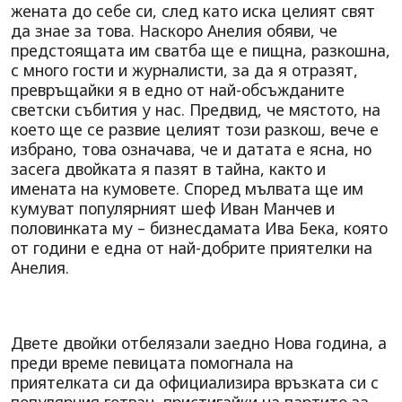
жената до себе си, след като иска целият свят
да знае за това. Наскоро Анелия обяви, че
предстоящата им сватба ще е пищна, разкошна,
с много гости и журналисти, за да я отразят,
превръщайки я в едно от най-обсъжданите
светски събития у нас. Предвид, че мястото, на
което ще се развие целият този разкош, вече е
избрано, това означава, че и датата е ясна, но
засега двойката я пазят в тайна, както и
имената на кумовете. Според мълвата ще им
кумуват популярният шеф Иван Манчев и
половинката му – бизнесдамата Ива Бека, която
от години е една от най-добрите приятелки на
Анелия.
Двете двойки отбелязали заедно Нова година, а
преди време певицата помогнала на
приятелката си да официализира връзката си с