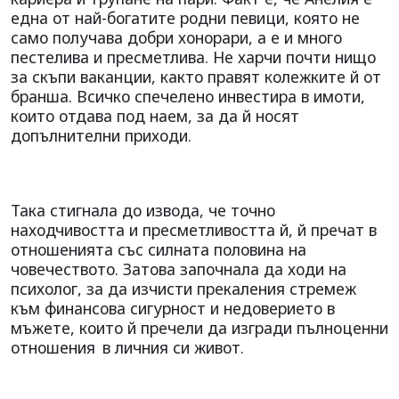
една от най-богатите родни певици, която не
само получава добри хонорари, а е и много
пестелива и пресметлива. Не харчи почти нищо
за скъпи ваканции, както правят колежките й от
бранша. Всичко спечелено инвестира в имоти,
които отдава под наем, за да й носят
допълнителни приходи.
Така стигнала до извода, че точно
находчивостта и пресметливостта й, й пречат в
отношенията със силната половина на
човечеството. Затова започнала да ходи на
психолог, за да изчисти прекаления стремеж
към финансова сигурност и недоверието в
мъжете, които й пречели да изгради пълноценни
отношения
в личния си живот.