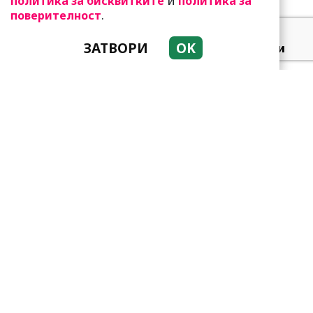
и
политика за бисквитките
политика за
.
поверителност
ЗАТВОРИ
OK
Добре е да знаете! Тези
три зодии умеят да
омагьосват
Тези зодии са супер
амбициозни! Винаги
преследват мечтите си
Мъжете от тези зодии са