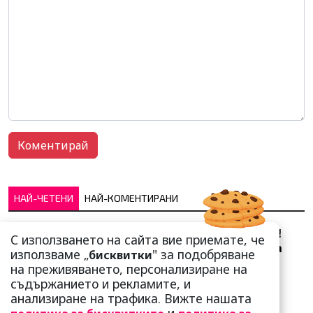
НАЙ-ЧЕТЕНИ
НАЙ-КОМЕНТИРАНИ
Сърце юнашко не трае!
С използването на сайта вие приемате, че
Ричи Тъпото си вдигна
използваме „
" за подобряване
бисквитки
стандарта: Замени
на преживяването, персонализиране на
чалгарка...
съдържанието и рекламите, и
анализиране на трафика. Вижте нашата