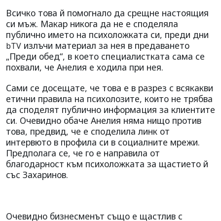
Всичко това й помогнало да срещне настоящия
си мъж. Макар никога да не е споделяла
публично името на психоложката си, преди дни
излъчи материал за нея в предаването
bTV
„Преди обед“, в което специалистката сама се
похвали, че Анелия е ходила при нея.
Сами се досещате, че това е в разрез с всякакви
етични правила на психолозите, които не трябва
да споделят публично информация за клиентите
си. Очевидно обаче Анелия няма нищо против
това, предвид, че е споделила линк от
интервюто в профила си в социалните мрежи.
Предполага се, че го е направила от
благодарност към психоложката за щастието й
със Захаринов.
Очевидно бизнесменът също е щастлив с