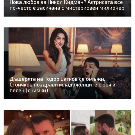
Нова любов за Никол Кидман? Актрисата все
по-често е засичана с мистериозен милионер
Дъщерята на Тодор Батков се омъжи,
Стоичков поздрави младоженците с реч и
песен (снимки)