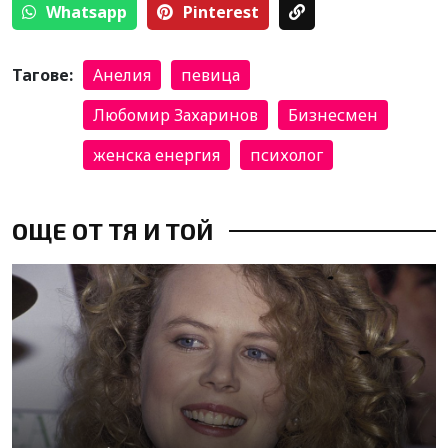
Whatsapp
Pinterest
Тагове:
Анелия
певица
Любомир Захаринов
Бизнесмен
женска енергия
психолог
ОЩЕ ОТ ТЯ И ТОЙ