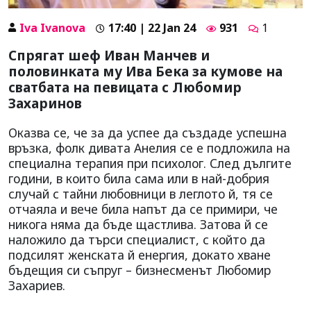
Iva Ivanova
17:40 | 22 Jan 24
931
1
Спрягат шеф Иван Манчев и
половинката му Ива Бека за кумове на
сватбата на певицата с Любомир
Захаринов
Оказва се, че за да успее да създаде успешна
връзка, фолк дивата Анелия се е подложила на
специална терапия при психолог. След дългите
години, в които била сама или в най-добрия
случай с тайни любовници в леглото й, тя се
отчаяла и вече била напът да се примири, че
никога няма да бъде щастлива. Затова й се
наложило да търси специалист, с който да
подсилят женската й енергия, докато хване
бъдещия си съпруг – бизнесменът Любомир
Захариев.