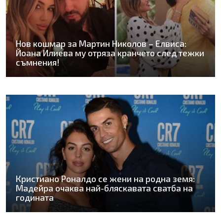
Нов кошмар за Мартин Николов – Елвиса:
Йоана Илиева му отряза кранчето след тежки
съмнения!
Кристиано Роналдо се жени на родна земя:
Мадейра очаква най-бляскавата сватба на
годината