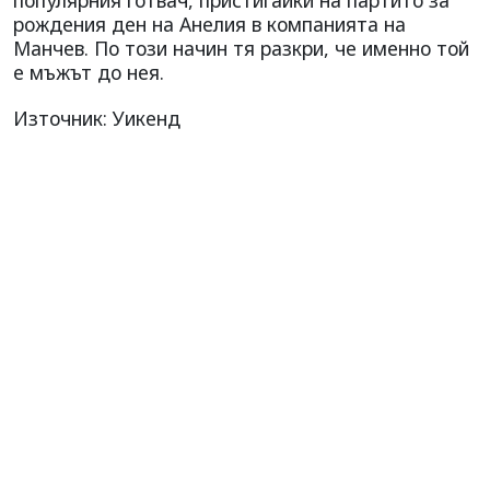
популярния готвач, пристигайки на партито за
рождения ден на Анелия в компанията на
Манчев. По този начин тя разкри, че именно той
е мъжът до нея.
Източник: Уикенд