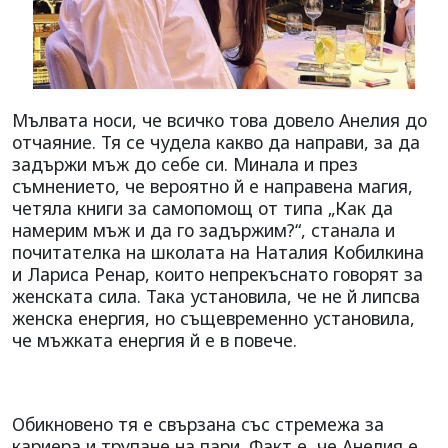
Мълвата носи, че всичко това довело Анелия до
отчаяние. Тя се чудела какво да направи, за да
задържи мъж до себе си. Минала и през
съмнението, че вероятно й е направена магия,
четяла книги за самопомощ от типа „Как да
намерим мъж и да го задържим?“, станала и
почитателка на школата на Наталия Кобилкина
и Лариса Ренар, които непрекъснато говорят за
женската сила. Така установила, че не й липсва
женска енергия, но същевременно установила,
че мъжката енергия й е в повече.
Обикновено тя е свързана със стремежа за
кариера и трупане на пари. Факт е, че Анелия е