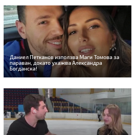
Даниел Петканов използва Маги Томова за
параван, докато ухажва Александра
Богданска!