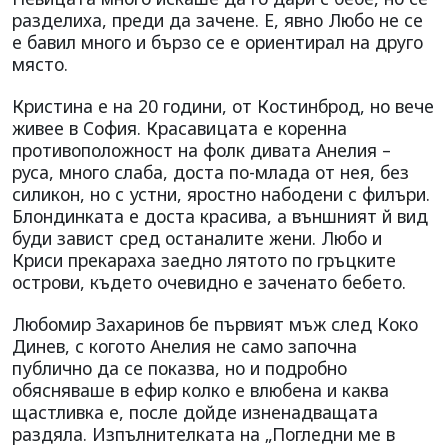
разделиха, преди да зачене. Е, явно Любо не се
е бавил много и бързо се е ориентирал на друго
място.
Кристина е на 20 години, от Костинброд, но вече
живее в София. Красавицата е коренна
противоположност на фолк дивата Анелия –
руса, много слаба, доста по-млада от нея, без
силикон, но с устни, яростно набодени с филъри.
Блондинката е доста красива, а външният й вид
буди завист сред останалите жени. Любо и
Криси прекараха заедно лятото по гръцките
острови, където очевидно е заченато бебето.
Любомир Захаринов бе първият мъж след Коко
Динев, с когото Анелия не само започна
публично да се показва, но и подробно
обясняваше в ефир колко е влюбена и каква
щастливка е, после дойде изненадващата
раздяла. Изпълнителката на „Погледни ме в