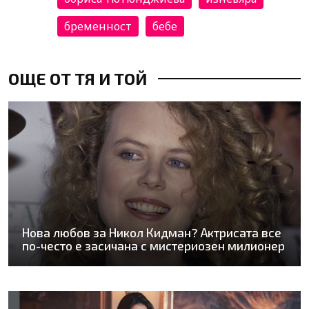
бременност
бебе
ОЩЕ ОТ ТЯ И ТОЙ
Нова любов за Никол Кидман? Актрисата все
по-често е засичана с мистериозен милионер