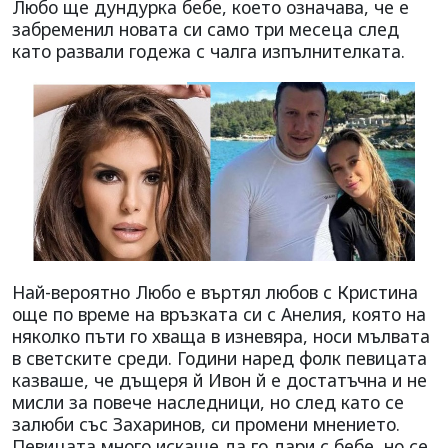
Любо ще дундурка бебе, което означава, че е
забременил новата си само три месеца след
като развали годежа с чалга изпълнителката.
Най-вероятно Любо е въртял любов с Кристина
още по време на връзката си с Анелия, която на
няколко пъти го хваща в изневяра, носи мълвата
в светските среди. Години наред фолк певицата
казваше, че дъщеря й Ивон й е достатъчна и не
мисли за повече наследници, но след като се
залюби със Захаринов, си промени мнението.
Певицата много искаше да го дари с бебе, но се