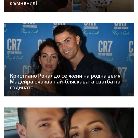
съмнения!
Кристиано Роналдо се жени на родна земя:
Мадейра очаква най-бляскавата сватба на
годината