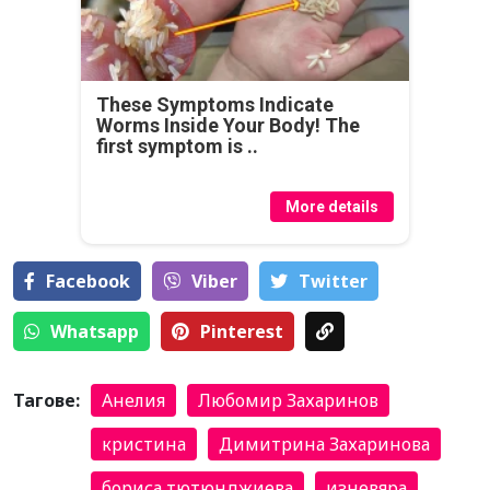
These Symptoms Indicate
Worms Inside Your Body! The
first symptom is ..
More details
Facebook
Viber
Тwitter
Whatsapp
Pinterest
Тагове:
Анелия
Любомир Захаринов
кристина
Димитрина Захаринова
бориса тютюнджиева
изневяра