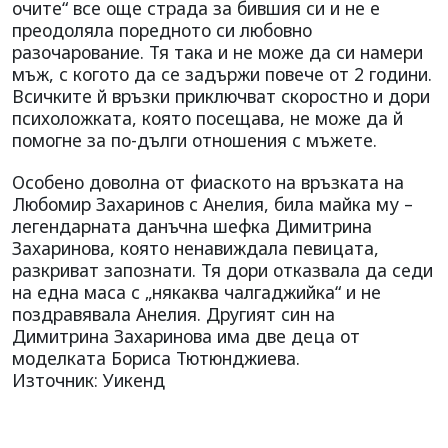
очите“ все още страда за бившия си и не е
преодоляла поредното си любовно
разочарование. Тя така и не може да си намери
мъж, с когото да се задържи повече от 2 години.
Всичките й връзки приключват скоростно и дори
психоложката, която посещава, не може да й
помогне за по-дълги отношения с мъжете.
Особено доволна от фиаското на връзката на
Любомир Захаринов с Анелия, била майка му –
легендарната данъчна шефка Димитрина
Захаринова, която ненавиждала певицата,
разкриват запознати. Тя дори отказвала да седи
на една маса с „някаква чалгаджийка“ и не
поздравявала Анелия. Другият син на
Димитрина Захаринова има две деца от
моделката Бориса Тютюнджиева.
Източник: Уикенд