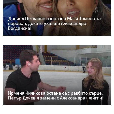
Даниел Петканов използва Маги Томова за
параван, докато ухажва Александра
Богданска!
Ирмена Чичикова остана със разбито сърце:
Петър Дочев я замени с Александра Фейгин!