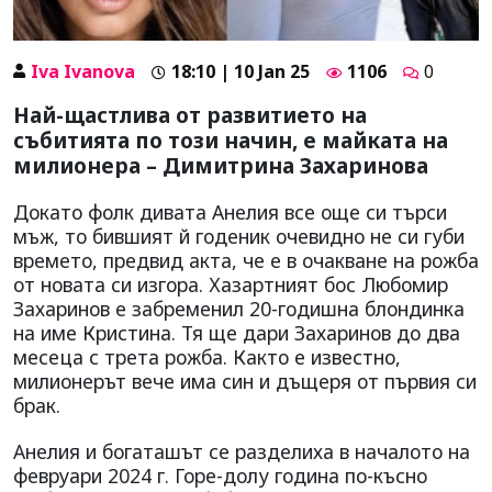
Iva Ivanova
18:10 | 10 Jan 25
1106
0
Най-щастлива от развитието на
събитията по този начин, е майката на
милионера – Димитрина Захаринова
Докато фолк дивата Анелия все още си търси
мъж, то бившият й годеник очевидно не си губи
времето, предвид акта, че е в очакване на рожба
от новата си изгора. Хазартният бос Любомир
Захаринов е забременил 20-годишна блондинка
на име Кристина. Тя ще дари Захаринов до два
месеца с трета рожба. Както е известно,
милионерът вече има син и дъщеря от първия си
брак.
Анелия и богаташът се разделиха в началото на
февруари 2024 г. Горе-долу година по-късно