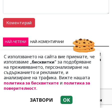
НАЙ-ЧЕТЕНИ
НАЙ-КОМЕНТИРАНИ
Сърце юнашко не трае!
С използването на сайта вие приемате, че
Ричи Тъпото си вдигна
използваме „
" за подобряване
бисквитки
стандарта: Замени
на преживяването, персонализиране на
чалгарка...
съдържанието и рекламите, и
анализиране на трафика. Вижте нашата
и
политика за бисквитките
политика за
.
поверителност
ЗАТВОРИ
OK
Добре е да знаете! Тези
три зодии умеят да
омагьосват