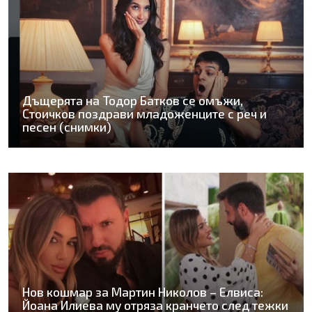
Дъщерята на Тодор Батков се омъжи,
Стоичков поздрави младоженците с реч и
песен (снимки)
Нов кошмар за Мартин Николов – Елвиса:
Йоана Илиева му отряза кранчето след тежки