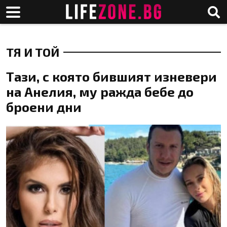
ТЯ И ТОЙ
Тази, с която бившият изневери
на Анелия, му ражда бебе до
броени дни