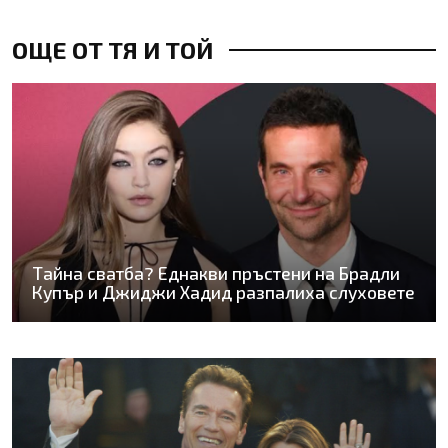
ОЩЕ ОТ ТЯ И ТОЙ
Тайна сватба? Еднакви пръстени на Брадли
Купър и Джиджи Хадид разпалиха слуховете