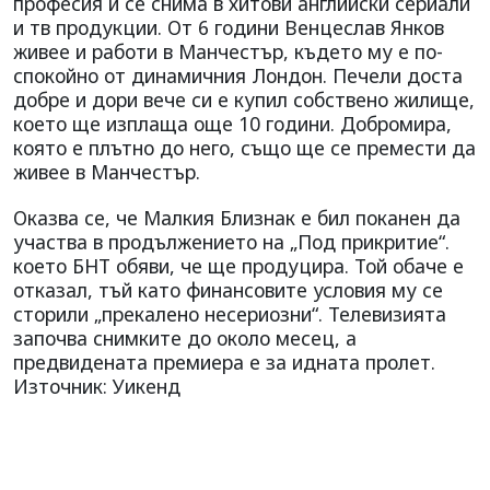
професия и се снима в хитови английски сериали
и тв продукции. От 6 години Венцеслав Янков
живее и работи в Манчестър, където му е по-
спокойно от динамичния Лондон. Печели доста
добре и дори вече си е купил собствено жилище,
което ще изплаща още 10 години. Добромира,
която е плътно до него, също ще се премести да
живее в Манчестър.
Оказва се, че Малкия Близнак е бил поканен да
участва в продължението на „Под прикритие“.
което БНТ обяви, че ще продуцира. Той обаче е
отказал, тъй като финансовите условия му се
сторили „прекалено несериозни“. Телевизията
започва снимките до около месец, а
предвидената премиера е за идната пролет.
Източник: Уикенд