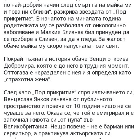
по най-добрия начин след смъртта на майка ми
и това ни сближи“, разкрива звездата от „Под
прикритие“. В началото на миналата година
родителката му се разболяла от онкологично
заболяване и Малкия Близнак бил принуден да
се прибере в Сливен, за да я гледа. За жалост
обаче майка му скоро напуснала този свят.
Покрай тъжната история обаче Венци открива
Добромира, която е до него в трудния момент.
Оттогава е неразделен с нея и я определя като
„страхотна жена“.
След като „Под прикритие“ спря излъчването си,
Венцеслав Янков изчезна от публичното
пространство и повече от 10 години нищо не се
чуваше за него. Оказа се, че той е емигрирал и е
започнал живота си „от нула“ във
Великобритания. Нещо повече – не е барман или
сервитьор, а практикува актьорската си