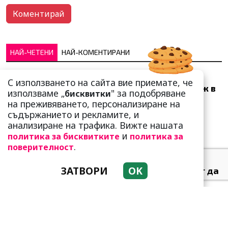
НАЙ-ЧЕТЕНИ
НАЙ-КОМЕНТИРАНИ
Много скоро! Тези три
С използването на сайта вие приемате, че
зодии ще получат „нож в
използваме „
" за подобряване
бисквитки
гърба“ (Ще бъдат
на преживяването, персонализиране на
предаде...
съдържанието и рекламите, и
анализиране на трафика. Вижте нашата
и
политика за бисквитките
политика за
.
поверителност
ЗАТВОРИ
OK
Тези зодии най-обичат да
не правят нищо! Те са
кралете на мързела