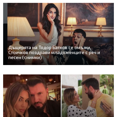
Дъщерята на Тодор Батков се омъжи,
Стоичков поздрави младоженците с реч и
песен (снимки)