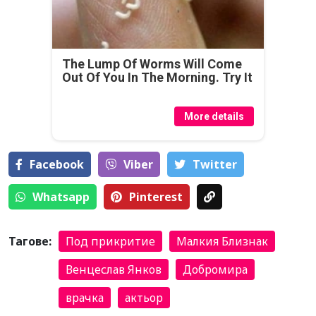
The Lump Of Worms Will Come
Out Of You In The Morning. Try It
More details
Facebook
Viber
Тwitter
Whatsapp
Pinterest
Тагове:
Под прикритие
Малкия Близнак
Венцеслав Янков
Добромира
врачка
актьор