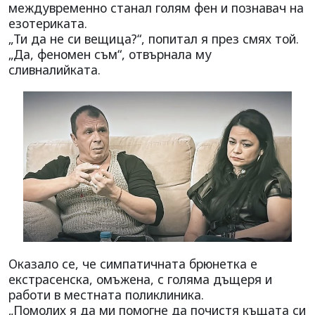
междувременно станал голям фен и познавач на
езотериката.
„Ти да не си вещица?“, попитал я през смях той.
„Да, феномен съм“, отвърнала му
сливналийката.
Оказало се, че симпатичната брюнетка е
екстрасенска, омъжена, с голяма дъщеря и
работи в местната поликлиника.
„Помолих я да ми помогне да почистя къщата си