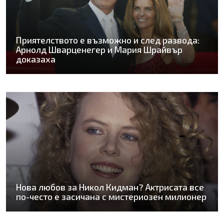
Приятелството е възможно и след развода:
Арнолд Шварценегер и Мария Шрайвър
доказаха
Нова любов за Никол Кидман? Актрисата все
по-често е засичана с мистериозен милионер