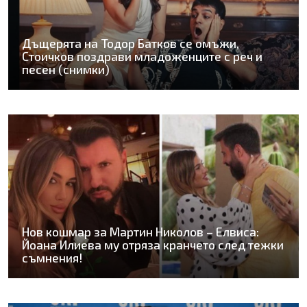
Дъщерята на Тодор Батков се омъжи,
Стоичков поздрави младоженците с реч и
песен (снимки)
Нов кошмар за Мартин Николов – Елвиса:
Йоана Илиева му отряза кранчето след тежки
съмнения!