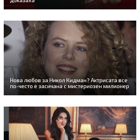
доказаха
Нова любов за Никол Кидман? Актрисата все
по-често е засичана с мистериозен милионер