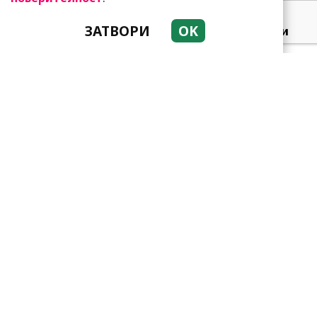
ЗАТВОРИ
OK
Добре е да знаете! Тези
три зодии умеят да
омагьосват
Какво представлява
методът Kaкебо? И как ни
помага да опазим парите
си
Защо тези две кралски
особи са обявени за най-