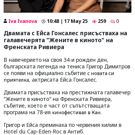
Iva Ivanova
10:48 | 17 May 25
259
0
Двамата с Ейса Гонсалес присъстваха на
галавечерята "Жените в киното" на
Френската Ривиера
В навечерието на своя 34-и рожден ден,
българската легенда на тениса Григор Димитров
се появи на официално събитие
с новата си
, актрисата Ейса Гонсалес.
приятелка
Двамата присъстваха на престижната галавечер
"Жените в киното" на Френската Ривиера,
събитие, което е част от съпътстващата
програма на 78-ия
.
кинофестивал в Кан
Григор и Ейса преминаха по червения килим в
Hotel du Cap-Eden-Roc в Антиб.