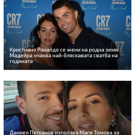
Кристиано Роналдо се жени на родна земя:
Мадейра очаква най-бляскавата сватба на
годината
Даниел Петканов използва Маги Томова за