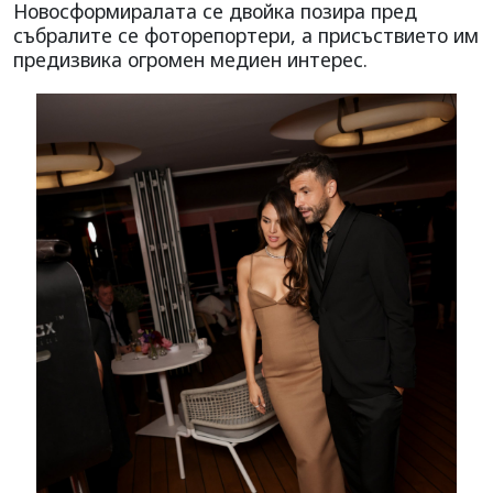
Новосформиралата се двойка позира пред
събралите се фоторепортери, а присъствието им
предизвика огромен медиен интерес.