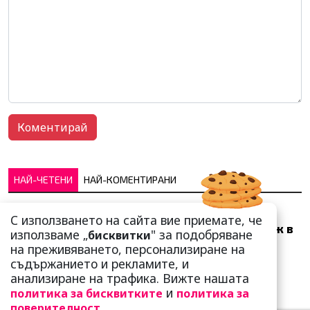
НАЙ-ЧЕТЕНИ
НАЙ-КОМЕНТИРАНИ
Много скоро! Тези три
С използването на сайта вие приемате, че
зодии ще получат „нож в
използваме „
" за подобряване
бисквитки
гърба“ (Ще бъдат
на преживяването, персонализиране на
предаде...
съдържанието и рекламите, и
анализиране на трафика. Вижте нашата
и
политика за бисквитките
политика за
.
поверителност