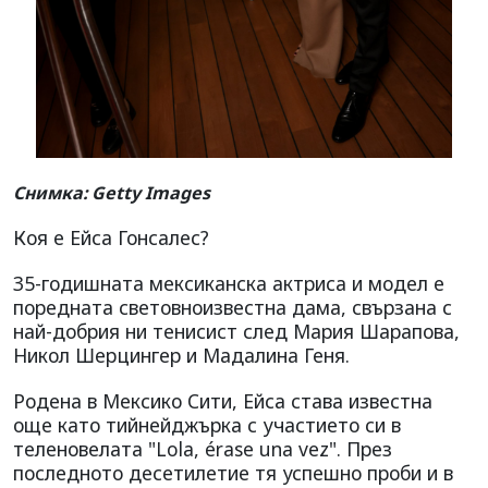
Снимка: Getty Images
Коя е Ейса Гонсалес?
35-годишната мексиканска актриса и модел е
поредната световноизвестна дама, свързана с
най-добрия ни тенисист след Мария Шарапова,
Никол Шерцингер и Мадалина Геня.
Родена в Мексико Сити, Ейса става известна
още като тийнейджърка с участието си в
теленовелата "Lola, érase una vez". През
последното десетилетие тя успешно проби и в