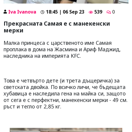
Iva Ivanova
18:45 | 06 Sep 23
539
0
Прекрасната Самая е с манекенски
мерки
Малка принцеса с царственото име Самая
проплака в дома на Жасмина и Ариф Маджид,
наследника на империята KFC.
Това е четвърто дете (и трета дъщеричка) за
светската двойка. По всичко личи, че бъдещата
хубавица е наследила гена на майка си, защото
от сега е с перфектни, манекенски мерки - 49 см.
ръст и тегло от 2,85 кг.