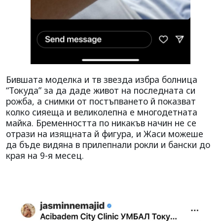
Бившата моделка и тв звезда избра болница
“Токуда” за да даде живот на последната си
рожба, а снимки от постъпването й показват
колко сияеща и великолепна е многодетната
майка. Бременността по никакъв начин не се
отрази на изящната й фигура, и Жаси можеше
да бъде видяна в прилепнали рокли и бански до
края на 9-я месец.