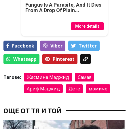
Fungus Is A Parasite, And It Dies
From A Drop Of Plain...
More details
Facebook
Viber
Тwitter
Whatsapp
Pinterest
Тагове:
Жасмина Маджид
Самая
Ариф Маджид
Дете
момиче
ОЩЕ ОТ ТЯ И ТОЙ