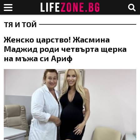
ТЯ И ТОЙ
Женско царство! Жасмина
Маджид роди четвърта щерка
на мъжа си Ариф