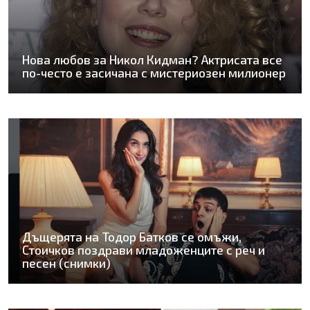
Нова любов за Никол Кидман? Актрисата все
по-често е засичана с мистериозен милионер
Дъщерята на Тодор Батков се омъжи,
Стоичков поздрави младоженците с реч и
песен (снимки)