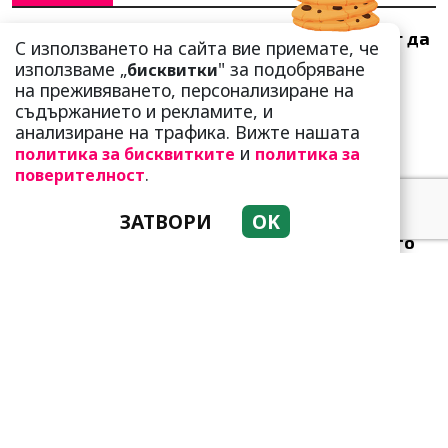
Тези зодии най-обичат да
С използването на сайта вие приемате, че
не правят нищо! Те са
използваме „
" за подобряване
бисквитки
кралете на мързела
на преживяването, персонализиране на
съдържанието и рекламите, и
анализиране на трафика. Вижте нашата
и
политика за бисквитките
политика за
.
поверителност
ЗАТВОРИ
OK
Белязани от звездите:
Тези три зодии са много
специални!
Като прахосмукачки са!
Парите буквално се
„лепят“ на тези три зодии