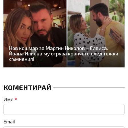
Нов кошмар за Мартин Николов – Елвиса:
Йоана Илиева му отряза кранчето след тежки
съмнения!
КОМЕНТИРАЙ
Име
*
Email