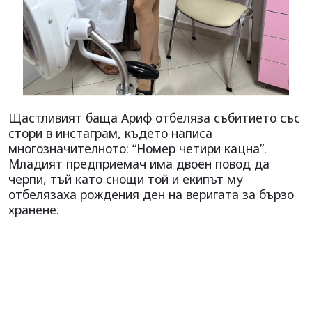
Щастливият баща Ариф отбеляза събитието със
стори в инстаграм, където написа
многозначителното: “Номер четири кацна”.
Младият предприемач има двоен повод да
черпи, тъй като снощи той и екипът му
отбелязаха рождения ден на веригата за бързо
хранене.