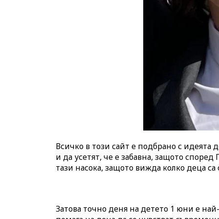
Всичко в този сайт е подбрано с идеята 
и да усетят, че е забавна, защото споре
тази насока, защото вижда колко деца са
Затова точно деня на детето 1 юни е на