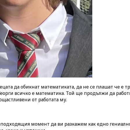
децата да обикнат математиката, да не се плашат че е т
д Георги всичко е математика. Той ще продължи да работ
 ощастливени от работата му.
й-подходящия момент да ви разкажем как едно гениалн