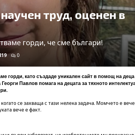
 научен труд, оценен в
стваме горди, че сме българи!
819
0
ме горди, като създаде уникален сайт в помощ на деца
Георги Павлов помага на децата за тяхното интелекту
ри.
 когато се захваща с тази нелека задача. Момчето е вече
ката вече е факт.
 учи първи забелязват, че изобретението му прекрасно