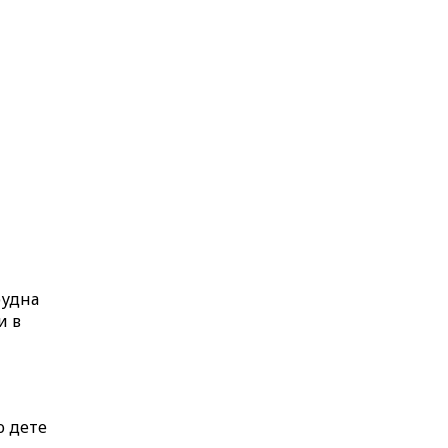
рудна
и в
о дете