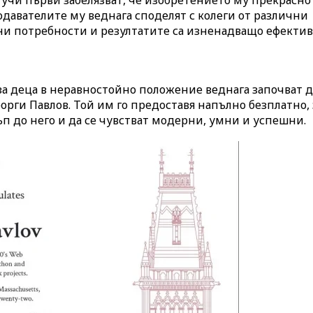
одавателите му веднага споделят с колеги от различни
ни потребности и резултатите са изненадващо ефектив
 деца в неравностойно положение веднага започват д
орги Павлов. Той им го предоставя напълно безплатно, 
ъп до него и да се чувстват модерни, умни и успешни.