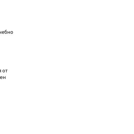
чебно
я от
мен