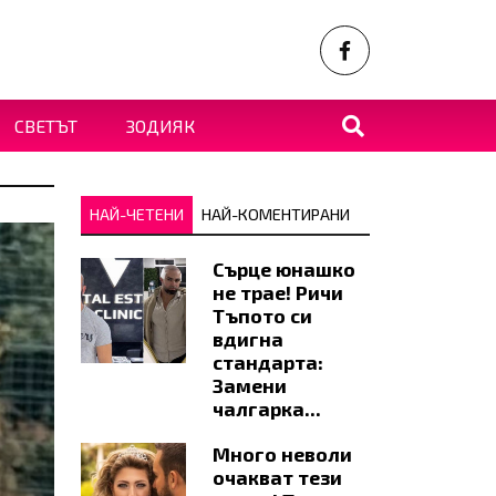
СВЕТЪТ
ЗОДИЯК
НАЙ-ЧЕТЕНИ
НАЙ-КОМЕНТИРАНИ
Сърце юнашко
не трае! Ричи
Тъпото си
вдигна
стандарта:
Замени
чалгарка...
Много неволи
очакват тези