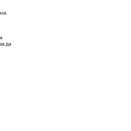
ни.
а
за да