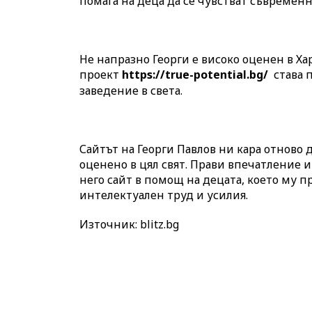
помага на деца да се чувстват съвремен
Не напразно Георги е високо оценен в Ха
проект
https://true-potential.bg
/
става 
заведение в света.
Сайтът на Георги Павлов ни кара отново д
оценено в цял свят. Прави впечатление 
него сайт в помощ на децата, което му 
интелектуален труд и усилия.
Източник: blitz.bg