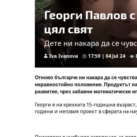
Георги Павлов с
цял свят
Дете ни накара да се чув
Iva Ivanova
17:59 | 04 Jul 24
Отново българче ни накара да се чувства
неравностойно положение. Продуктът на 
развитие, чрез забавни математически иг
Георги е на крехката 15-годишна възраст,
години и неговия проект в сферата на нау
Психолози в учебното заведение, където