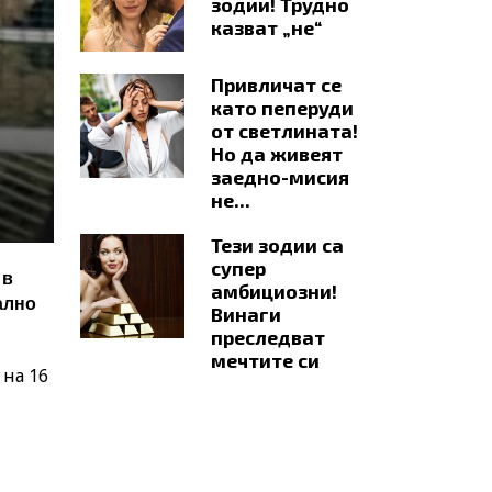
зодии! Трудно
казват „не“
Привличат се
като пеперуди
от светлината!
Но да живеят
заедно-мисия
не...
Тези зодии са
супер
 в
амбициозни!
ално
Винаги
преследват
мечтите си
 на 16