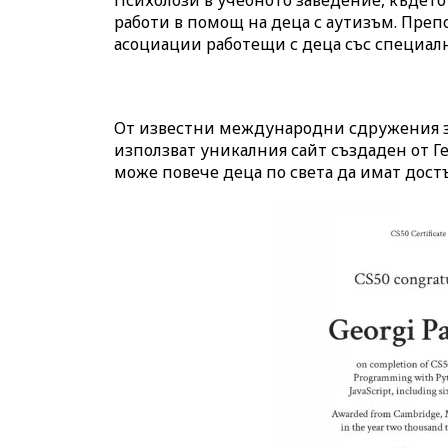
работи в помощ на деца с аутизъм. Преп
асоциации работещи с деца със специал
От известни международни сдружения за
използват уникалния сайт създаден от Ге
може повече деца по света да имат дост