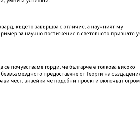
ни, умни и успешни.
рвард, където завършва с отличие, а научният му
пример за научно постижение в световното признато у
а се почувстваме горди, че българче е толкова високо
и безвъзмездното предоставяне от Георги на създадени
прави чест, знаейки че подобни проекти включват огро