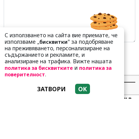
С използването на сайта вие приемате, че
използваме „
" за подобряване
бисквитки
на преживяването, персонализиране на
съдържанието и рекламите, и
анализиране на трафика. Вижте нашата
и
политика за бисквитките
политика за
.
поверителност
НАЙ-ЧЕТЕНИ
НАЙ-КОМЕНТИРАНИ
ЗАТВОРИ
OK
Много скоро! Тези три
зодии ще получат „нож в
гърба“ (Ще бъдат
предаде...