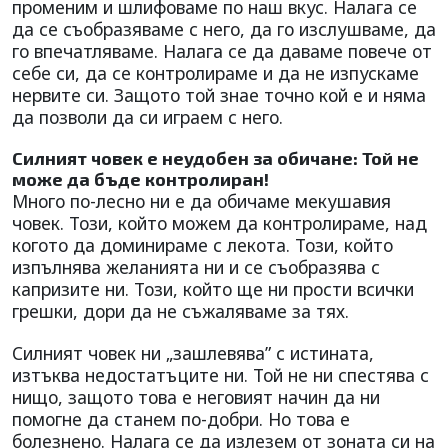
променим и шлифоваме по наш вкус. Налага се
да се съобразяваме с него, да го изслушваме, да
го впечатляваме. Налага се да даваме повече от
себе си, да се контролираме и да не изпускаме
нервите си. Защото той знае точно кой е и няма
да позволи да си играем с него.
Силният човек е неудобен за обичане: Той не
може да бъде контролиран!
Много по-лесно ни е да обичаме мекушавия
човек. Този, който можем да контролираме, над
когото да доминираме с лекота. Този, който
изпълнява желанията ни и се съобразява с
капризите ни. Този, който ще ни прости всички
грешки, дори да не съжаляваме за тях.
Силният човек ни „зашлевява” с истината,
изтъква недостатъците ни. Той не ни спестява с
нищо, защото това е неговият начин да ни
помогне да станем по-добри. Но това е
болезнено. Налага се да излезем от зоната си на