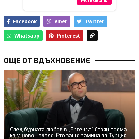
More details
Facebook
Viber
Тwitter
Whatsapp
Pinterest
ОЩЕ ОТ ВДЪХНОВЕНИЕ
След бурната любов в „Ергенът“ Стоян поема
към ново начало: Ето защо замина за Турция