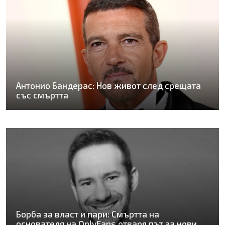
Антонио Бандерас: Нов живот след срещата
със смъртта
Борба за власт и пари: Смъртта на
основателя на OnlyFans отваря път за нови