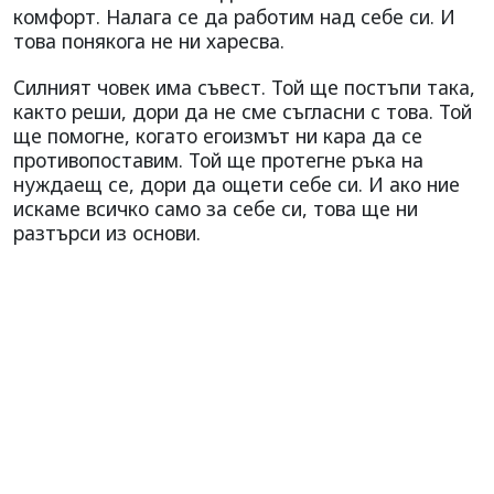
комфорт. Налага се да работим над себе си. И
това понякога не ни харесва.
Силният човек има съвест. Той ще постъпи така,
както реши, дори да не сме съгласни с това. Той
ще помогне, когато егоизмът ни кара да се
противопоставим. Той ще протегне ръка на
нуждаещ се, дори да ощети себе си. И ако ние
искаме всичко само за себе си, това ще ни
разтърси из основи.