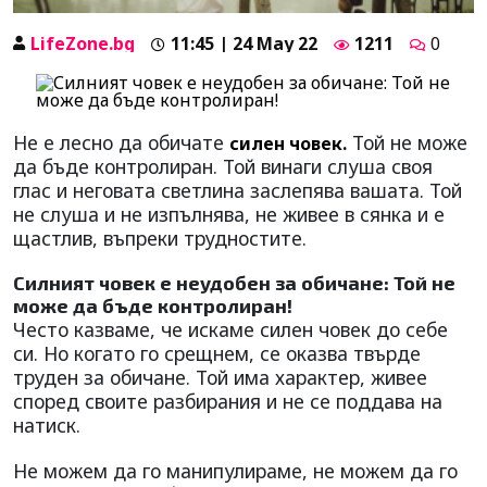
LifeZone.bg
11:45 | 24 May 22
1211
0
Не е лесно да обичате
Той не може
силен човек.
да бъде контролиран. Той винаги слуша своя
глас и неговата светлина заслепява вашата. Той
не слуша и не изпълнява, не живее в сянка и е
щастлив, въпреки трудностите.
Силният човек е неудобен за обичане: Той не
може да бъде контролиран!
Често казваме, че искаме силен човек до себе
си. Но когато го срещнем, се оказва твърде
труден за обичане. Той има характер, живее
според своите разбирания и не се поддава на
натиск.
Не можем да го манипулираме, не можем да го