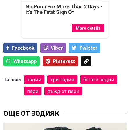
No Poop For More Than 2 Days -
It's The First Sign Of
More details
Facebook
Viber
Тwitter
Whatsapp
Pinterest
Тагове:
зодии
три зодии
богати зодии
пари
дъжд от пари
ОЩЕ ОТ ЗОДИЯК