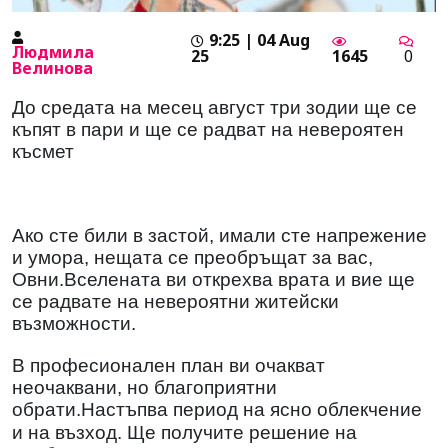
9:25 | 04 Aug
Людмила
25
1645
0
Велинова
До средата на месец август три зодии ще се
къпят в пари и ще се радват на невероятен
късмет
Ако сте били в застой, имали сте напрежение
и умора, нещата се преобръщат за вас,
Овни.Вселената ви открехва врата и вие ще
се радвате на невероятни житейски
възможности.
В професионален план ви очакват
неочаквани, но благоприятни
обрати.Настъпва период на ясно облекчение
и на възход. Ще получите решение на