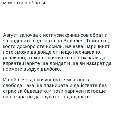
моменти и обрати.
Август започва с истински финансов обрат и
за родените под знака на Водолея. Тежестта,
която доскоро сте носили, изчезва.Паричният
поток може да дойде от нещо неочаквано,
различно, от което почти сте се отказали да
вярвате.Парите ще дойдат и ще ви накарат да
поемете въздух дълбоко.
И най-вече да почувствате мечтаната
свобода.Така ще планирате и действате без
страх за бъдещето.И този паричен поток ще
ви накара не да трупате,
а да давате.