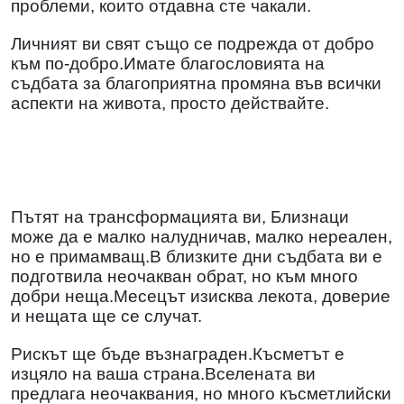
проблеми, които отдавна сте чакали.
Личният ви свят също се подрежда от добро
към по-добро.Имате благословията на
съдбата за благоприятна промяна във всички
аспекти на живота, просто действайте.
Пътят на трансформацията ви, Близнаци
може да е малко налудничав, малко нереален,
но е примамващ.В близките дни съдбата ви е
подготвила неочакван обрат, но към много
добри неща.Месецът изисква лекота, доверие
и нещата ще се случат.
Рискът ще бъде възнаграден.Късметът е
изцяло на ваша страна.Вселената ви
предлага неочаквания, но много късметлийски