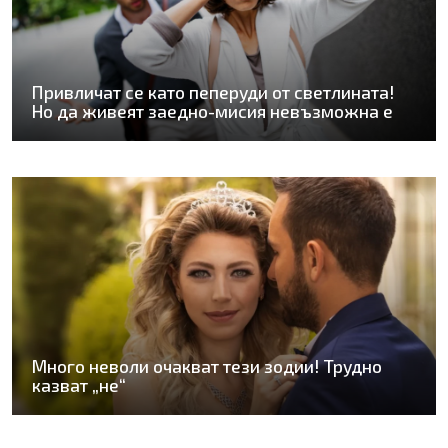
Привличат се като пеперуди от светлината!
Но да живеят заедно-мисия невъзможна е
Много неволи очакват тези зодии! Трудно
казват „не“