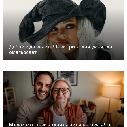
Добре е да знаете! Тези три зодии умеят да
омагьосват
Мъжете от тези зодии са зетьове мечта! Те