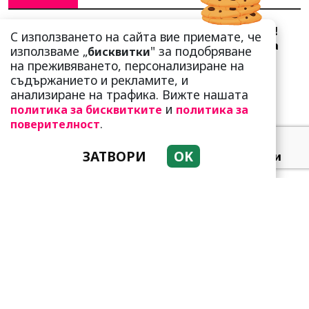
Сърце юнашко не трае!
С използването на сайта вие приемате, че
Ричи Тъпото си вдигна
използваме „
" за подобряване
бисквитки
стандарта: Замени
на преживяването, персонализиране на
чалгарка...
съдържанието и рекламите, и
анализиране на трафика. Вижте нашата
и
политика за бисквитките
политика за
.
поверителност
ЗАТВОРИ
OK
Добре е да знаете! Тези
три зодии умеят да
омагьосват
Тези зодии са супер
амбициозни! Винаги