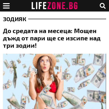
ЗОДИЯК
До средата на месеца: Мощен
дъжд от пари ще се изсипе над
три зодии!