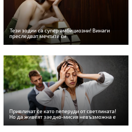
Тези зодии са супер амбициозни! Винаги
преследват мечтите си
Привличат се като пеперуди от светлината!
Но да живеят заедно-мисия невъзможна е