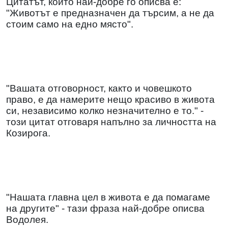
Цитатът, който най-добре го описва е:
"Животът е предназначен да търсим, а не да
стоим само на едно място".
"Вашата отговорност, както и човешкото
право, е да намерите нещо красиво в живота
си, независимо колко незначително е то." -
този цитат отговаря напълно за личността на
Козирога.
"Нашата главна цел в живота е да помагаме
на другите" - тази фраза най-добре описва
Водолея.