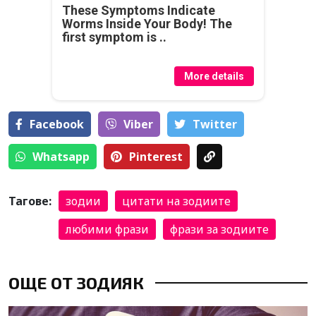
These Symptoms Indicate
Worms Inside Your Body! The
first symptom is ..
More details
Facebook
Viber
Тwitter
Whatsapp
Pinterest
Тагове:
зодии
цитати на зодиите
любими фрази
фрази за зодиите
ОЩЕ ОТ ЗОДИЯК