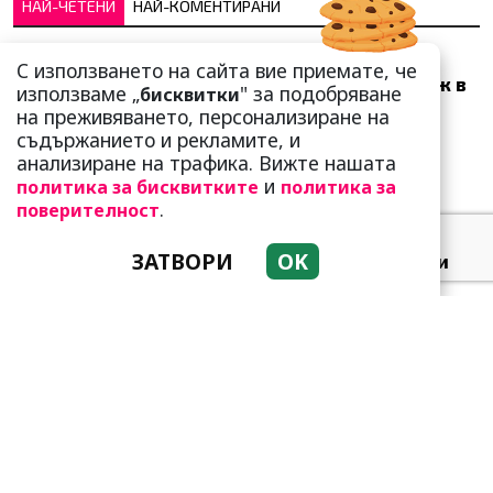
НАЙ-ЧЕТЕНИ
НАЙ-КОМЕНТИРАНИ
Много скоро! Тези три
С използването на сайта вие приемате, че
зодии ще получат „нож в
използваме „
" за подобряване
бисквитки
гърба“ (Ще бъдат
на преживяването, персонализиране на
предаде...
съдържанието и рекламите, и
анализиране на трафика. Вижте нашата
и
политика за бисквитките
политика за
.
поверителност
ЗАТВОРИ
OK
Добре е да знаете! Тези
три зодии умеят да
омагьосват
Какво представлява
методът Kaкебо? И как ни