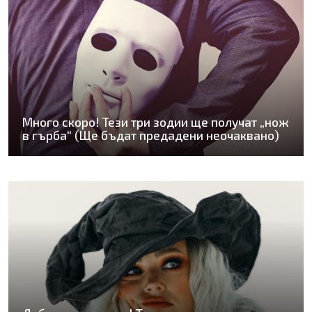
Много скоро! Тези три зодии ще получат „нож
в гърба“ (Ще бъдат предадени неочаквано)