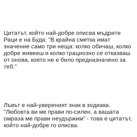
Цитатът, който най-добре описва мъдрите
Раци е на Буда: "В крайна сметка имат
значение само три неща: колко обичаш, колко
добре живееш и колко грациозно се отказваш
от онова, което не е било предназначено за
теб."
Лъвът е най-увереният знак в зодиака.
"Любовта ви ме прави по-силен, а вашата
омраза ме прави неудържим" - това е цитатът,
който най-добре го описва.