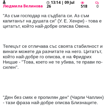
13:14 | 09 Jul
Людмила Велинова
26
518
0
"Аз съм господар на съдбата си. Аз съм
капитанът на душата си" (У. Е. Хенри) - това е
цитатът, който най-добре описва Овена.
Телецът се отличава със своята стабилност и
винаги можете да разчитате на него. Цитатът,
който най-добре го описва, е на Фридрих
Ницше - "Това, което не те убива, те прави по-
силен".
"Ден без смях е пропилян ден" (Чарли Чаплин)
- тази фраза най-добре описва Близнаците.