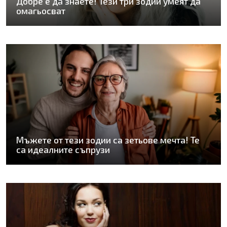
Добре е да знаете! Тези три зодии умеят да
омагьосват
Мъжете от тези зодии са зетьове мечта! Те
са идеалните съпрузи