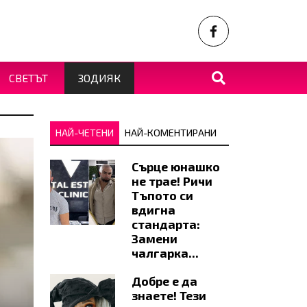
СВЕТЪТ
ЗОДИЯК
НАЙ-ЧЕТЕНИ
НАЙ-КОМЕНТИРАНИ
Сърце юнашко
не трае! Ричи
Тъпото си
вдигна
стандарта:
Замени
чалгарка...
Добре е да
знаете! Тези