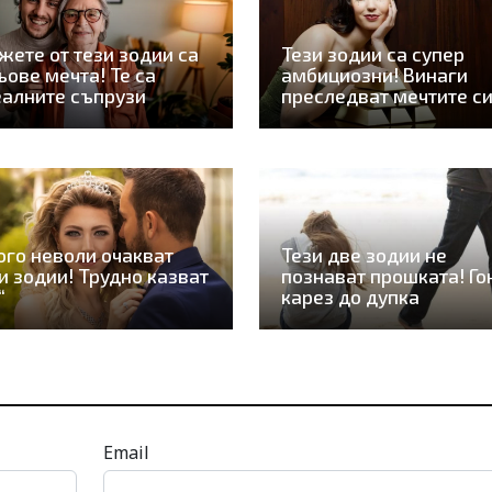
ете от тези зодии са
Тези зодии са супер
ьове мечта! Те са
амбициозни! Винаги
алните съпрузи
преследват мечтите с
го неволи очакват
Тези две зодии не
и зодии! Трудно казват
познават прошката! Го
“
карез до дупка
Email