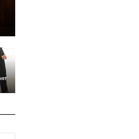
и
нят