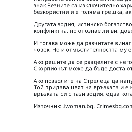
знак.Везните са изключително хар
безкористни и е голяма грешка, ак
Другата зодия, истинско богатство
конфликтна, но опознае ли ви, дов
И тогава може да разчитате винаг
човек. Но и отмъстителността му е
Ако решите да се разделите с него
Скорпионът може да бъде доста о
Ако позволите на Стрелеца да нап
Той придава цвят на връзката и е
връзката си с тази зодия, едва ког
Източник: .iwoman.bg, Crimesbg.co