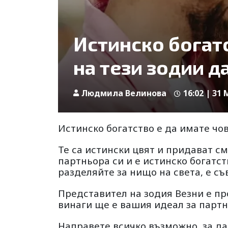
Истинско богатс
на тези зодии д
Людмила Велинова
16:02 | 31 
Истинско богатство е да имате чов
Те са истински цвят и придават см
партньора си и е истинско богатств
разделяйте за нищо на света, е съ
Представител на зодия Везни е про
винаги ще е вашия идеал за партн
Направете всичко възможно, за да 