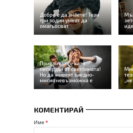
Добре е да знаете! Тези
Мъж
три зодии умеят да
зет
омагьосват
иде
Привличат се като
пеперуди от светлината!
Мно
Но да живеят заедно-
тез
мисия невъзможна е
„не
КОМЕНТИРАЙ
Име
*