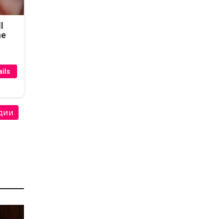
l
he
ils
дии