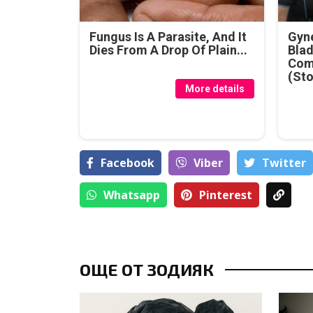
Fungus Is A Parasite, And It
Gyne
Dies From A Drop Of Plain...
Blad
Com
(Sto
More details
Facebook
Viber
Тwitter
Whatsapp
Pinterest
ОЩЕ ОТ ЗОДИЯК