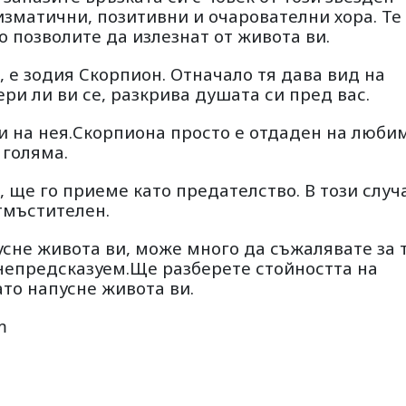
изматични, позитивни и очарователни хора. Те
о позволите да излезнат от живота ви.
, е зодия Скорпион. Отначало тя дава вид на
ери ли ви се, разкрива душата си пред вас.
и на нея.Скорпиона просто е отдаден на люби
 голяма.
, ще го приеме като предателство. В този случ
тмъстителен.
усне живота ви, може много да съжалявате за т
 непредсказуем.Ще разберете стойността на
ато напусне живота ви.
m