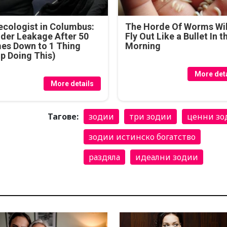
cologist in Columbus:
The Horde Of Worms Wil
der Leakage After 50
Fly Out Like a Bullet In t
es Down to 1 Thing
Morning
p Doing This)
More deta
More details
Тагове:
зодии
три зодии
ценни зо
зодии истинско богатство
раздяла
идеални зодии