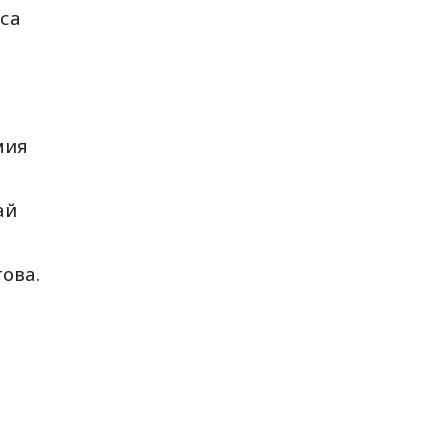
 са
мия
ай
ова.