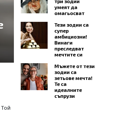
три зодии
умеят да
омагьосват
е
Тези зодии са
супер
амбициозни!
Винаги
преследват
мечтите си
Мъжете от тези
зодии са
зетьове мечта!
Те са
идеалните
съпрузи
 Той