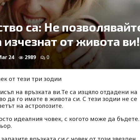
тво са: Не позволявайт
а изчезнат от живота ви!
Mar 24
2989
0
ек от тези три зодии
исъл на връзката ви.Те са изцяло отдадени на
о да го имате в живота си. С тези зодии не се
ветът на астролозите.
сто идеалния човек, с когото може да бъдете.
ьор.
запазите връзката си с човек от този звезден