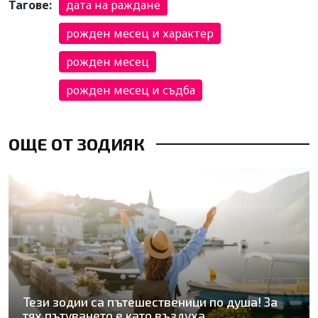
Тагове:
дата на раждане
рожден месец и характер
рожден месец
рожден месец и съдба
ОЩЕ ОТ ЗОДИЯК
Тези зодии са пътешественици по душа! За
тях пътуването е като въздуха