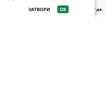
ЗАТВОРИ
OK
Тези зодии най-обичат да
не правят нищо! Те са
кралете на мързела
Като прахосмукачки са!
Парите буквално се
„лепят“ на тези три зодии
Приятелството е
възможно и след развода:
Арнолд Шварценегер и