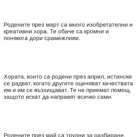
Родените през март са много изобретателни и
креативни хора. Те обаче са кромни и
понякога дори срамежливи.
Хората, които са родени през април, истински
се радват, когато другите оценяват качествата
им и им се възхищават. Те не приемат помощ,
защото искат да направят всичко сами.
Родените през май са трудни за разбиране.