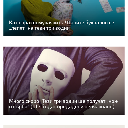
Като прахосмукачки са! Парите буквално се
„лепят“ на тези три зодии
Много скоро! Тези три зодии ще получат „нож
в гърба“ (Ще бъдат предадени неочаквано)