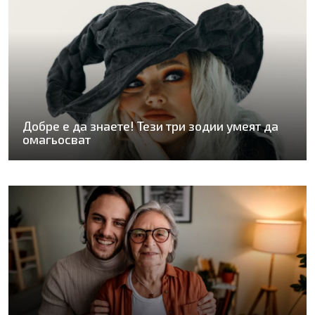
Добре е да знаете! Тези три зодии умеят да
омагьосват