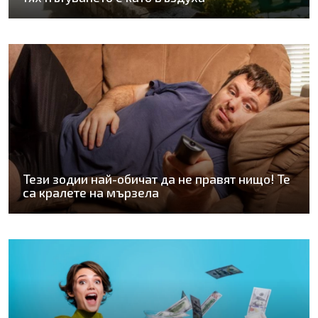
Тези зодии най-обичат да не правят нищо! Те
са кралете на мързела