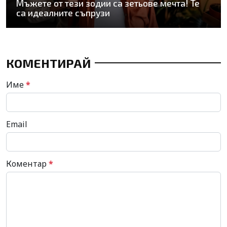
Мъжете от тези зодии са зетьове мечта! Те
са идеалните съпрузи
КОМЕНТИРАЙ
Име
*
Email
Коментар
*