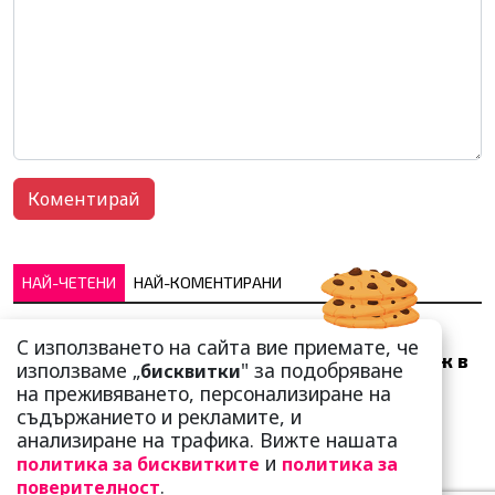
НАЙ-ЧЕТЕНИ
НАЙ-КОМЕНТИРАНИ
Много скоро! Тези три
С използването на сайта вие приемате, че
зодии ще получат „нож в
използваме „
" за подобряване
бисквитки
гърба“ (Ще бъдат
на преживяването, персонализиране на
предаде...
съдържанието и рекламите, и
анализиране на трафика. Вижте нашата
и
политика за бисквитките
политика за
.
поверителност