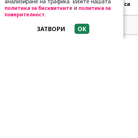
анализиране на трафика. Вижте нашата
Мъжете от тези зодии са
и
политика за бисквитките
политика за
зетьове мечта! Те са
.
поверителност
идеалните съпрузи
ЗАТВОРИ
OK
НАЧИН НА ЖИВОТ