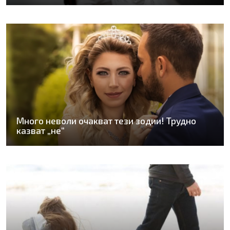
Много неволи очакват тези зодии! Трудно
казват „не“