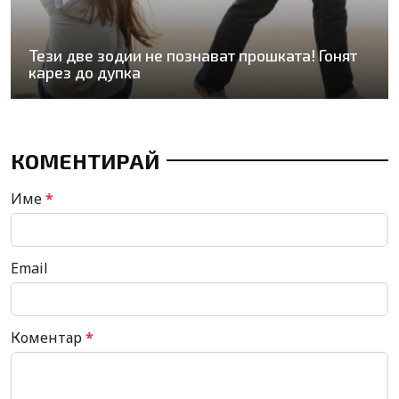
Тези две зодии не познават прошката! Гонят
карез до дупка
КОМЕНТИРАЙ
Име
*
Email
Коментар
*