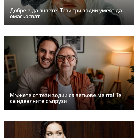
Добре е да знаете! Тези три зодии умеят да
омагьосват
Мъжете от тези зодии са зетьове мечта! Те
са идеалните съпрузи