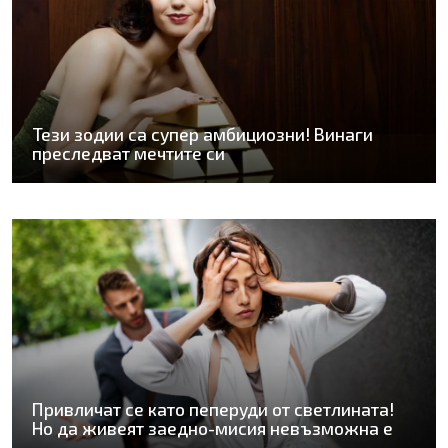
Тези зодии са супер амбициозни! Винаги
преследват мечтите си
Привличат се като пеперуди от светлината!
Но да живеят заедно-мисия невъзможна е