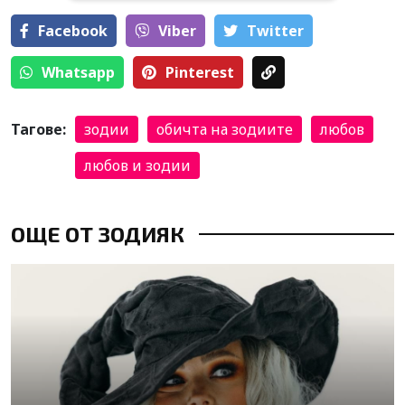
Facebook
Viber
Тwitter
Whatsapp
Pinterest
Тагове:
зодии
обичта на зодиите
любов
любов и зодии
ОЩЕ ОТ ЗОДИЯК