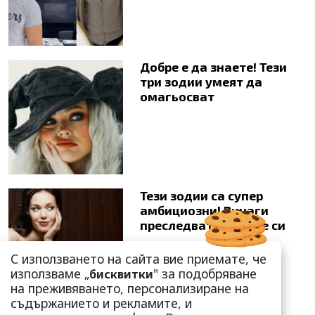
Добре е да знаете! Тези
три зодии умеят да
омагьосват
Тези зодии са супер
амбициозни! Винаги
преследват мечтите си
С използването на сайта вие приемате, че
използваме „
" за подобряване
бисквитки
на преживяването, персонализиране на
съдържанието и рекламите, и