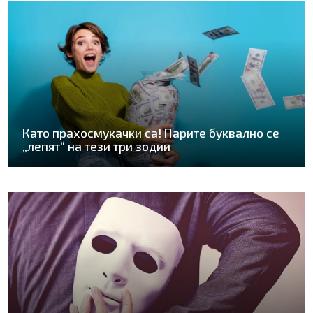
Като прахосмукачки са! Парите буквално се
„лепят“ на тези три зодии