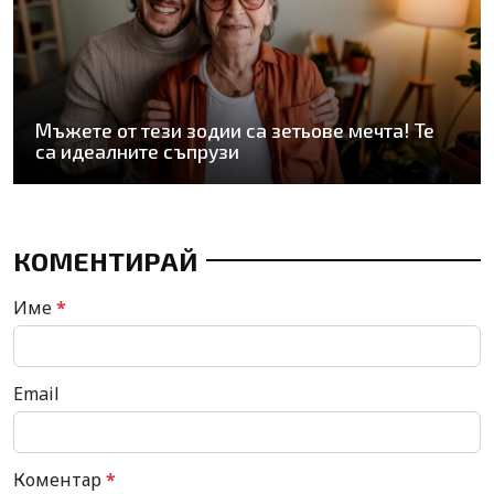
Мъжете от тези зодии са зетьове мечта! Те
са идеалните съпрузи
КОМЕНТИРАЙ
Име
*
Email
Коментар
*