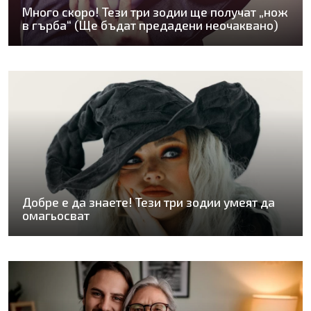
Много скоро! Тези три зодии ще получат „нож
в гърба“ (Ще бъдат предадени неочаквано)
Добре е да знаете! Тези три зодии умеят да
омагьосват