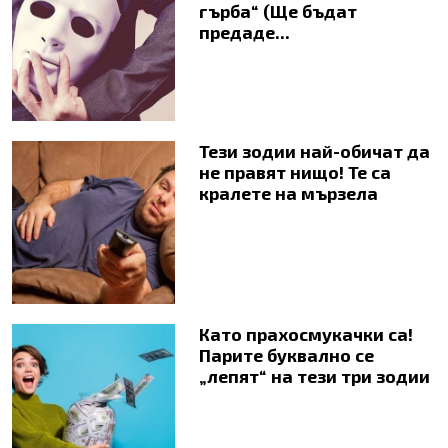
гърба“ (Ще бъдат
предаде...
Тези зодии най-обичат да
не правят нищо! Те са
кралете на мързела
Като прахосмукачки са!
Парите буквално се
„лепят“ на тези три зодии