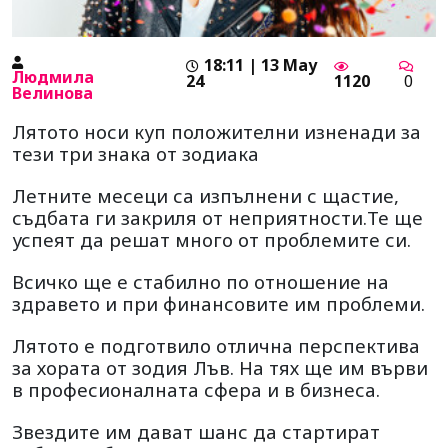
18:11 | 13 May
Людмила
24
1120
0
Велинова
Лятото носи куп положителни изненади за
тези три знака от зодиака
Летните месеци са изпълнени с щастие,
съдбата ги закриля от неприятности.Те ще
успеят да решат много от проблемите си.
Всичко ще е стабилно по отношение на
здравето и при финансовите им проблеми.
Лятото е подготвило отлична перспектива
за хората от зодия Лъв. На тях ще им върви
в професионалната сфера и в бизнеса.
Звездите им дават шанс да стартират