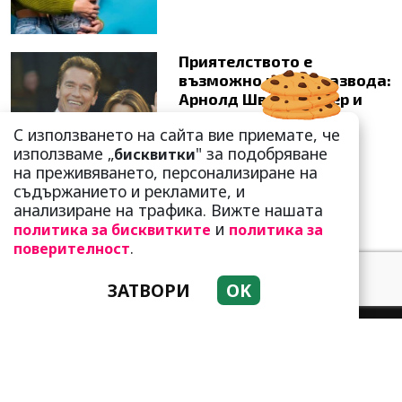
Приятелството е
възможно и след развода:
Арнолд Шварценегер и
Мария Шр...
С използването на сайта вие приемате, че
използваме „
" за подобряване
бисквитки
на преживяването, персонализиране на
съдържанието и рекламите, и
анализиране на трафика. Вижте нашата
и
политика за бисквитките
политика за
.
поверителност
ЗАТВОРИ
OK