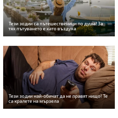
Тези зодии са пътешественици по душа! За
тях пътуването е като въздуха
Тези зодии най-обичат да не правят нищо! Те
са кралете на мързела