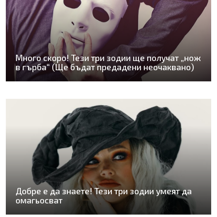
Много скоро! Тези три зодии ще получат „нож
в гърба“ (Ще бъдат предадени неочаквано)
Добре е да знаете! Тези три зодии умеят да
омагьосват