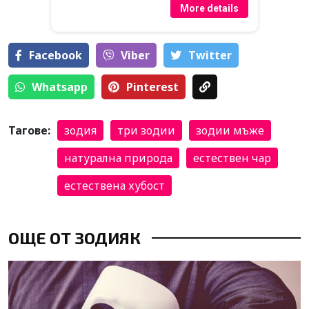
More details
Facebook
Viber
Тwitter
Whatsapp
Pinterest
Тагове:
зодия
три зодии
зодии мъже
натурална природа
естествен чар
естествена хубост
ОЩЕ ОТ ЗОДИЯК