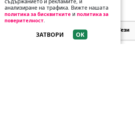
съдържанието и рекламите, и
анализиране на трафика. Вижте нашата
и
политика за бисквитките
политика за
.
поверителност
Връзката ви буксува: Тези
ЗАТВОРИ
OK
червени флагчета ги
подсказват!