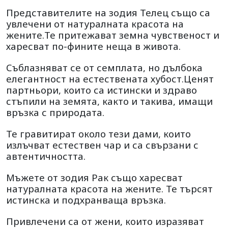
Представителите на зодия Телец също са
увлечени от натуралната красота на
жените.Те притежават земна чувственост и
харесват по-фините неща в живота.
Съблазняват се от семплата, но дълбока
елегантност на естествената хубост.Ценят
партньори, които са истински и здраво
стъпили на земята, както и такива, имащи
връзка с природата.
Те гравитират около тези дами, които
излъчват естествен чар и са свързани с
автентичността.
Мъжете от зодия Рак също харесват
натуралната красота на жените. Те търсят
истинска и подхранваща връзка.
Привлечени са от жени, които изразяват