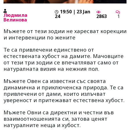
19:50 | 23 Jan
Людмила
24
2863
1
Велинова
Мъжете от тези зодии не харесват корекции
и интервенции по жените
Те са привлечени единствено от
естествената хубост на дамите. Мачовците
от тези три зодии се впечатляват само от
натуралната визия на нежния пол.
Мъжете Овен са известни със своята
динамична и приключенска природа. Те са
привлечени от дами, които излъчват
увереност и притежават естествена хубост.
Мъжете Овни са директни и честни във
взаимоотношенията си, затова ценят
натуралните неща и хубост.