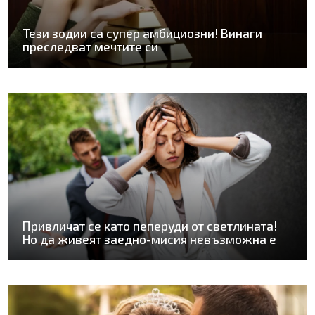
Тези зодии са супер амбициозни! Винаги
преследват мечтите си
Привличат се като пеперуди от светлината!
Но да живеят заедно-мисия невъзможна е