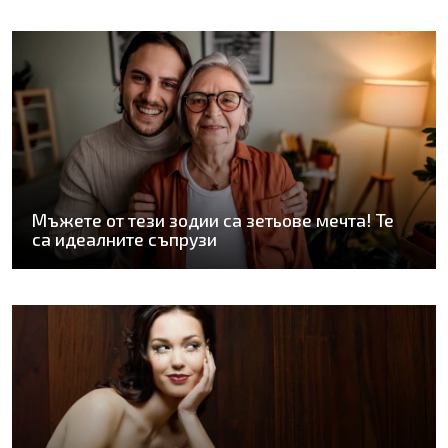
Мъжете от тези зодии са зетьове мечта! Те
са идеалните съпрузи