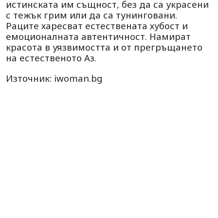
истинската им същност, без да са украсени
с тежък грим или да са тунинговани.
Раците харесват естествената хубост и
емоционалната автентичност. Намират
красота в уязвимостта и от прегръщането
на естественото Аз.
Източник: iwoman.bg