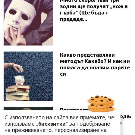
зодии ще получат „нож в
гърба“ (Ще бъдат
предаде...
Какво представлява
методът Kaкебо? И как ни
помага да опазим парите
си
Приятелството е
възможно и след развода:
С използването на сайта вие приемате, че
Арнолд Шварценегер и
използваме „
" за подобряване
бисквитки
Мария Шр...
на преживяването, персонализиране на