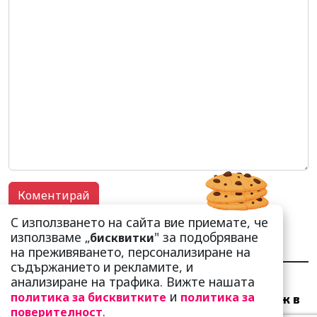
С използването на сайта вие приемате, че
използваме „
" за подобряване
бисквитки
НАЙ-ЧЕТЕНИ
НАЙ-КОМЕНТИРАНИ
на преживяването, персонализиране на
съдържанието и рекламите, и
анализиране на трафика. Вижте нашата
Много скоро! Тези три
и
политика за бисквитките
политика за
зодии ще получат „нож в
.
поверителност
гърба“ (Ще бъдат