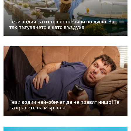
Тези зодии са пътешественици по душа! За
тях пътуването е като въздуха
Тези зодии най-обичат да не правят нищо! Те
са кралете на мързела