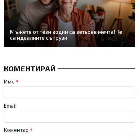
Мъжете от тези зодии са зетьове мечта! Те
са идеалните съпрузи
КОМЕНТИРАЙ
Име
*
Email
Коментар
*