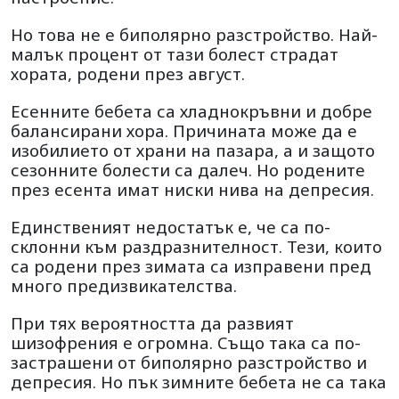
Но това не е биполярно разстройство. Най-
малък процент от тази болест страдат
хората, родени през август.
Есенните бебета са хладнокръвни и добре
балансирани хора. Причината може да е
изобилието от храни на пазара, а и защото
сезонните болести са далеч. Но родените
през есента имат ниски нива на депресия.
Единственият недостатък е, че са по-
склонни към раздразнителност. Тези, които
са родени през зимата са изправени пред
много предизвикателства.
При тях вероятността да развият
шизофрения е огромна. Също така са по-
застрашени от биполярно разстройство и
депресия. Но пък зимните бебета не са така