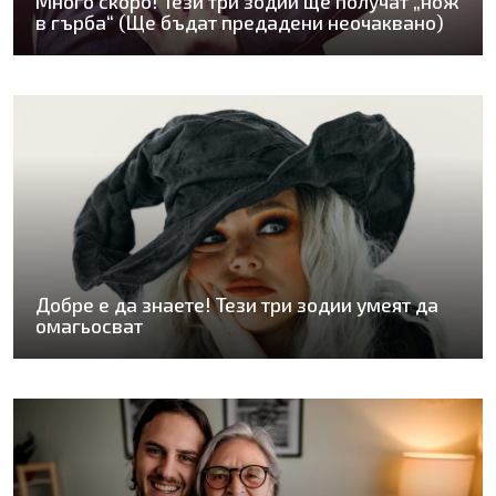
Много скоро! Тези три зодии ще получат „нож
в гърба“ (Ще бъдат предадени неочаквано)
Добре е да знаете! Тези три зодии умеят да
омагьосват