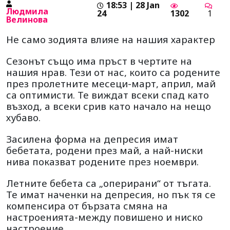
18:53 | 28 Jan
Людмила
24
1302
1
Велинова
Не само зодията влияе на нашия характер
Сезонът също има пръст в чертите на
нашия нрав. Тези от нас, които са родените
през пролетните месеци-март, април, май
са оптимисти. Те виждат всеки спад като
възход, а всеки срив като начало на нещо
хубаво.
Засилена форма на депресия имат
бебетата, родени през май, а най-ниски
нива показват родените през ноември.
Летните бебета са „оперирани“ от тъгата.
Те имат наченки на депресия, но пък тя се
компенсира от бързата смяна на
настроенията-между повишено и ниско
настроение.