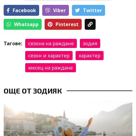
Facebook
Viber
Тwitter
Whatsapp
Pinterest
Тагове:
сезона на раждане
зодия
сезон и характер
характер
месец на раждане
ОЩЕ ОТ ЗОДИЯК