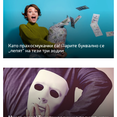
Като прахосмукачки са! Парите буквално се
„лепят“ на тези три зодии