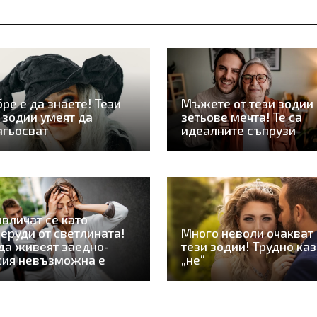
ре е да знаете! Тези
Мъжете от тези зодии 
 зодии умеят да
зетьове мечта! Те са
агьосват
идеалните съпрузи
вличат се като
еруди от светлината!
Много неволи очакват
да живеят заедно-
тези зодии! Трудно ка
сия невъзможна е
„не“