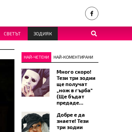
СВЕТЪТ
ЗОДИЯК
НАЙ-ЧЕТЕНИ
НАЙ-КОМЕНТИРАНИ
Много скоро!
Тези три зодии
ще получат
„нож в гърба“
(Ще бъдат
предаде...
Добре е да
знаете! Тези
три зодии