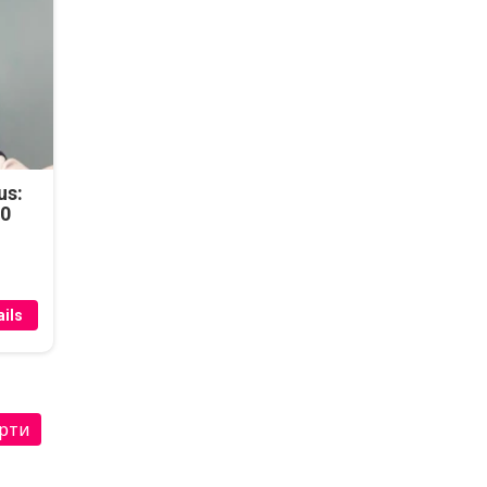
us:
50
ils
рти