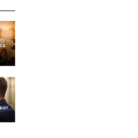
са
зват