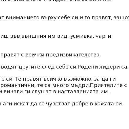
 вниманието върху себе си и го правят, защо
юбиш във външния им вид, усмивка, чар
и
справят с всички предизвикателства.
 водят другите след себе си.Родени лидери са.
 си. Те правят всичко възможно, за да ги
и романтични, те са много мъдри.Приятелите с
и винаги ги слушат в наставленията им.
наги искат да се чувстват добре в кожата си.