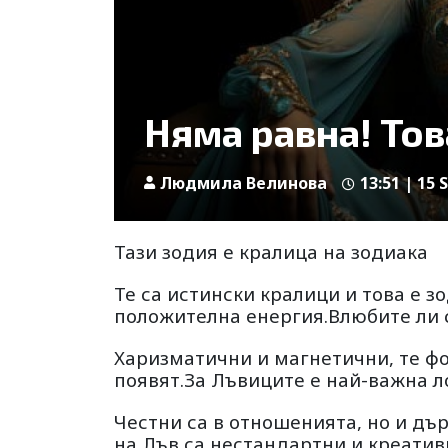
Няма равна! Тов
Людмила Велинова
13:51 | 15 
Тази зодия е кралица на зодиака
Те са истински кралици и това е з
положителна енергия.Влюбите ли с
Харизматични и магнетични, те фо
появят.За Лъвиците е най-важна ло
Честни са в отношенията, но и дъ
на Лъв са нестандартни и креатив