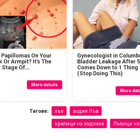
 Papillomas On Your
Gynecologist in Columb
 Or Armpit? It's The
Bladder Leakage After 
t Stage Of...
Comes Down to 1 Thing
(Stop Doing This)
More details
More deta
Тагове:
лъв
зодия Лъв
кралица на зодиака
Лъвица че