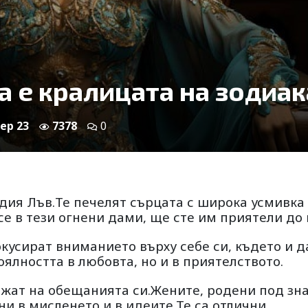
а е кралицата на зодиак
Sep 23
7378
0
одия Лъв.Те печелят сърцата с широка усмивка
е в тези огнени дами, ще сте им приятели до 
кусират вниманието върху себе си, където и д
ялността в любовта, но и в приятелството.
ржат на обещанията си.Жените, родени под зн
ни в мисленето и в идеите.Те са отлични