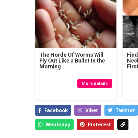
The Horde Of Worms Will
Find
Fly Out Like a Bullet In the
Neck
Morning
Firs
More details
Facebook
Viber
Тwitter
Whatsapp
Pinterest