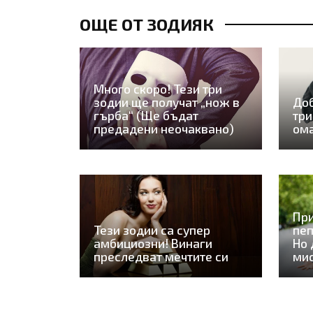
ОЩЕ ОТ ЗОДИЯК
Много скоро! Тези три
зодии ще получат „нож в
Доб
гърба“ (Ще бъдат
три
предадени неочаквано)
ом
При
Тези зодии са супер
пеп
амбициозни! Винаги
Но 
преследват мечтите си
ми