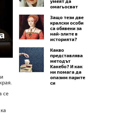
умеят да
омагьосват
Защо тези две
кралски особи
са обявени за
а
най-злите в
историята?
Какво
представлява
методът
Kaкебо? И как
ни помага да
 и
опазим парите
края.
си
а се
ака