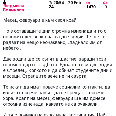
20:54 | 20 Feb
Людмила
24
1470
0
Велинова
Месец февруари е към своя край
Но в оставащите дни огромна изненада и то с
положителен знак очаква две зодии. Те ще се
радват на нещо неочаквано, „паднало им от
небето“.
Две зодии ще се къпят в щастие, заради този
огромен дар от съдбата. Една от тези две зодии
е Стрелец. Колкото и да обичат студените дни и
месеци, Стрелците вече не ги свърта.
Те искат да имат повече социални контакти, да
излизат повече навън, да се срещат с повече
хора. Краят на месец февруари ще им донесе
огромна изненада, каквато не са очаквали.
И тя е почивка на екзотична дестинация. Най-