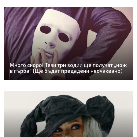
Много скоро! Тези три зодии ще получат „нож
в гърба“ (Ще бъдат предадени неочаквано)