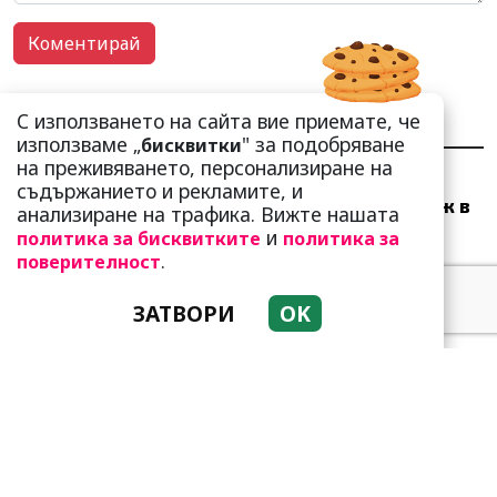
С използването на сайта вие приемате, че
НАЙ-ЧЕТЕНИ
НАЙ-КОМЕНТИРАНИ
използваме „
" за подобряване
бисквитки
на преживяването, персонализиране на
Много скоро! Тези три
съдържанието и рекламите, и
зодии ще получат „нож в
анализиране на трафика. Вижте нашата
гърба“ (Ще бъдат
и
политика за бисквитките
политика за
предаде...
.
поверителност
ЗАТВОРИ
OK
Тези зодии най-обичат да
не правят нищо! Те са
кралете на мързела