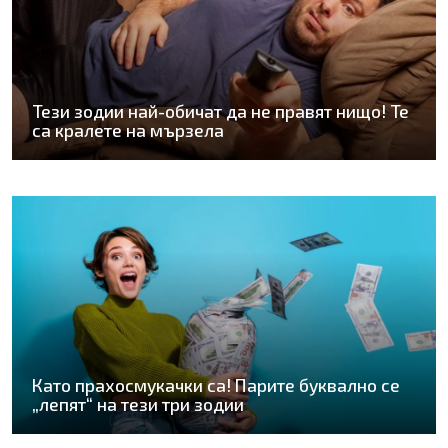
Тези зодии най-обичат да не правят нищо! Те
са кралете на мързела
Като прахосмукачки са! Парите буквално се
„лепят“ на тези три зодии