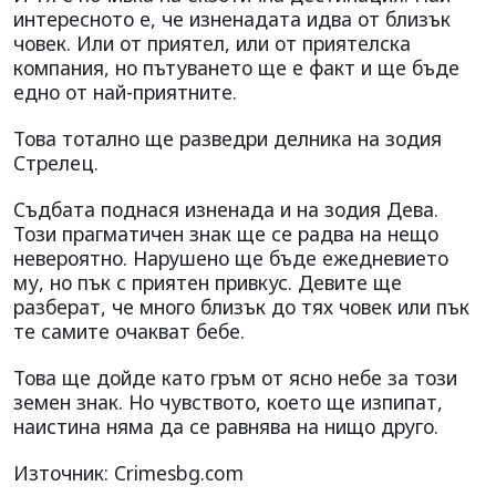
интересното е, че изненадата идва от близък
човек. Или от приятел, или от приятелска
компания, но пътуването ще е факт и ще бъде
едно от най-приятните.
Това тотално ще разведри делника на зодия
Стрелец.
Съдбата поднася изненада и на зодия Дева.
Този прагматичен знак ще се радва на нещо
невероятно. Нарушено ще бъде ежедневието
му, но пък с приятен привкус. Девите ще
разберат, че много близък до тях човек или пък
те самите очакват бебе.
Това ще дойде като гръм от ясно небе за този
земен знак. Но чувството, което ще изпипат,
наистина няма да се равнява на нищо друго.
Източник: Crimesbg.com