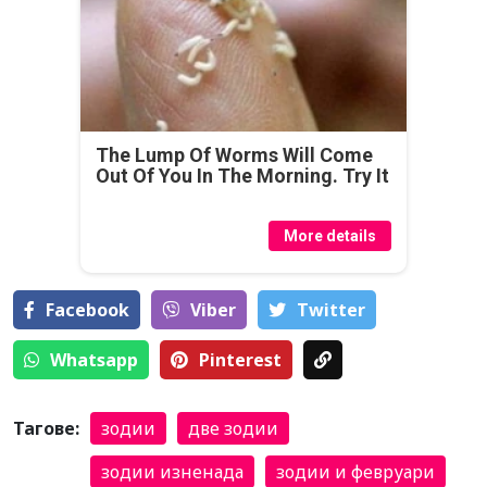
The Lump Of Worms Will Come
Out Of You In The Morning. Try It
More details
Facebook
Viber
Тwitter
Whatsapp
Pinterest
Тагове:
зодии
две зодии
зодии изненада
зодии и февруари