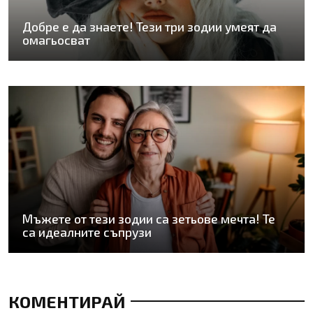
Добре е да знаете! Тези три зодии умеят да
омагьосват
Мъжете от тези зодии са зетьове мечта! Те
са идеалните съпрузи
КОМЕНТИРАЙ