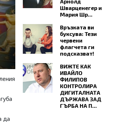
Арнолд
Шварценегер и
Мария Шр...
Връзката ви
буксува: Тези
червени
флагчета ги
подсказват!
ВИЖТЕ КАК
ИВАЙЛО
еления
ФИЛИПОВ
КОНТРОЛИРА
ДИГИТАЛНАТА
агуба
ДЪРЖАВА ЗАД
ГЪРБА НА П...
а да