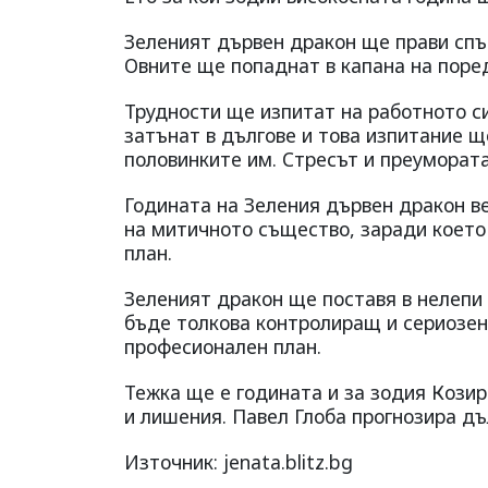
Зеленият дървен дракон ще прави спъ
Овните ще попаднат в капана на поре
Трудности ще изпитат на работното си
затънат в дългове и това изпитание 
половинките им. Стресът и преуморат
Годината на Зеления дървен дракон в
на митичното същество, заради което 
план.
Зеленият дракон ще поставя в нелепи
бъде толкова контролиращ и сериозен.
професионален план.
Тежка ще е годината и за зодия Кози
и лишения. Павел Глоба прогнозира дъ
Източник: jenata.blitz.bg