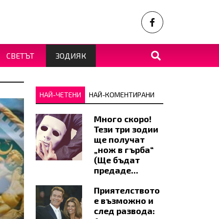
СВЕТЪТ
ЗОДИЯК
НАЙ-ЧЕТЕНИ
НАЙ-КОМЕНТИРАНИ
Много скоро!
Тези три зодии
ще получат
„нож в гърба“
(Ще бъдат
предаде...
Приятелството
е възможно и
след развода: