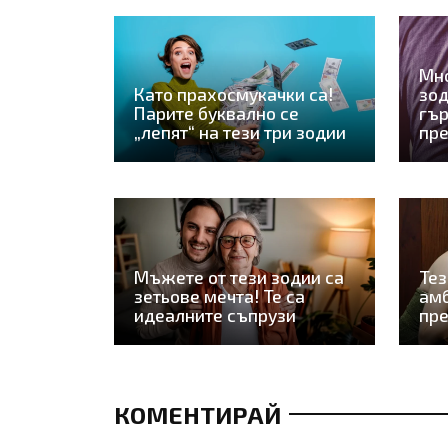
Мно
Като прахосмукачки са!
зод
Парите буквално се
гър
„лепят“ на тези три зодии
пре
Мъжете от тези зодии са
Тез
зетьове мечта! Те са
амб
идеалните съпрузи
пре
КОМЕНТИРАЙ