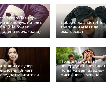
го скоро! Тези три
ии ще получат „нож в
Добре е да знаете! Тез
ба“ (Ще бъдат
три зодии умеят да
дадени неочаквано)
омагьосват
Привличат се като
и зодии са супер
пеперуди от светлинат
ициозни! Винаги
Но да живеят заедно-
следват мечтите си
мисия невъзможна е