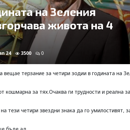
дината на Зеления
вгорчава живота на 4
Jan 24
3500
0
а вещае терзание за четири зодии в годината на З
от кошмарна за тях.Очаква ги трудности и реална з
на тези четири звездни знака да го умилостивят, з
ще бъде ад.