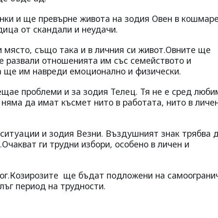
нки и ще превърне живота на зодия Овен в кошмаре
дица от скандали и неудачи.
 място, също така и в личния си живот.Овните ще
ще развали отношенията им със семейството и
а ще им навреди емоционално и физически.
ещае проблеми и за зодия Телец. Тя не е сред люби
няма да имат късмет нито в работата, нито в личе
 ситуации и зодия Везни. Въздушният знак трябва д
Очакват ги трудни избори, особено в личен и
рог.Козирозите ще бъдат подложени на самоограни
лъг период на трудности.