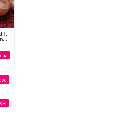
d It
n...
ils
оза
кон