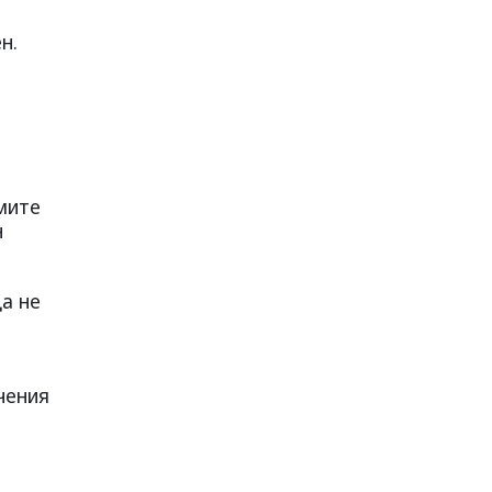
н.
мите
н
а не
чения