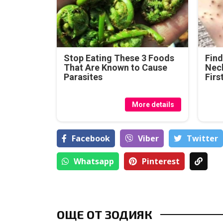
Stop Eating These 3 Foods
Find
That Are Known to Cause
Neck
Parasites
Firs
More details
Facebook
Viber
Тwitter
Whatsapp
Pinterest
ОЩЕ ОТ ЗОДИЯК