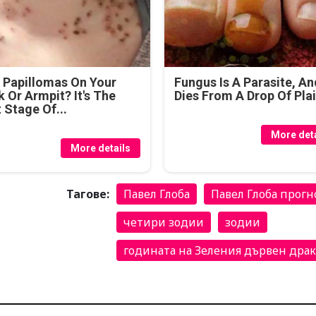
 Papillomas On Your
Fungus Is A Parasite, An
 Or Armpit? It's The
Dies From A Drop Of Plai
t Stage Of...
More deta
More details
Тагове:
Павел Глоба
Павел Глоба прогн
четири зодии
зодии
годината на Зеления дървен дра