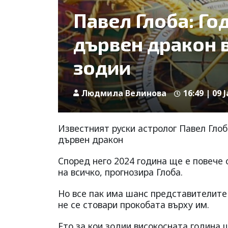
Павел Глоба: Го
дървен дракон 
зодии
Людмила Велинова
16:49 | 09 
Известният руски астролог Павел Глоб
дървен дракон
Според него 2024 година ще е повече 
на всичко, прогнозира Глоба.
Но все пак има шанс представителите 
не се стовари прокобата върху им.
Ето за кои зодии високосната година 