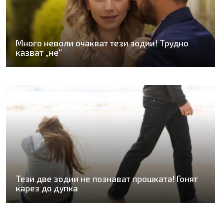
Много неволи очакват тези зодии! Трудно
казват „не“
Тези две зодии не познават прошката! Гонят
карез до дупка