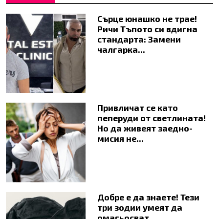
Сърце юнашко не трае!
Ричи Тъпото си вдигна
стандарта: Замени
чалгарка...
Привличат се като
пеперуди от светлината!
Но да живеят заедно-
мисия не...
Добре е да знаете! Тези
три зодии умеят да
омагьосват