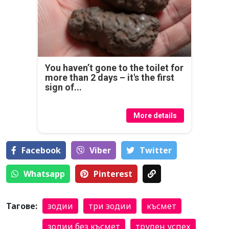
You haven’t gone to the toilet for
more than 2 days – it's the first
sign of...
More details
Facebook
Viber
Тwitter
Whatsapp
Pinterest
Тагове:
зодии
три зодии
късмет
зодии без късмет
труден успех