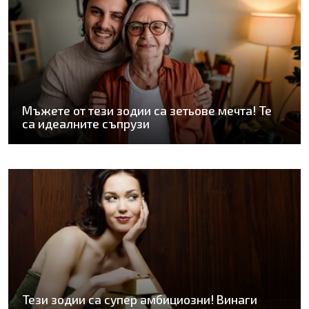
Мъжете от тези зодии са зетьове мечта! Те
са идеалните съпрузи
Тези зодии са супер амбициозни! Винаги