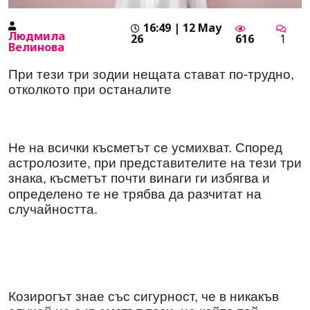
16:49 | 12 May
Людмила
26
616
1
Велинова
При тези три зодии нещата стават по-трудно,
отколкото при останалите
Не на всички късметът се усмихват. Според
астролозите, при представителите на тези три
знака, късметът почти винаги ги избягва и
определено те не трябва да разчитат на
случайността.
Козирогът знае със сигурност, че в никакъв