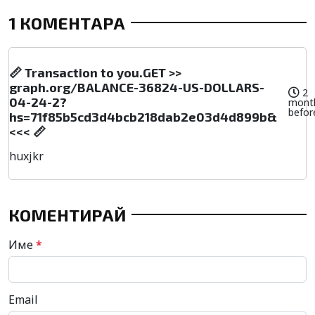
1 КОМЕНТАРА
📏 Transaction to you.GET >>
graph.org/BALANCE-36824-US-DOLLARS-
2
04-24-2?
mont
befor
hs=71f85b5cd3d4bcb218dab2e03d4d899b&
<<< 📏
huxjkr
КОМЕНТИРАЙ
Име
*
Email