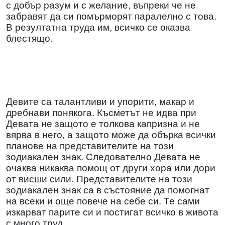
с добър разум и с желание, въпреки че не
забравят да си помърморят паралелно с това.
В резултатна труда им, всичко се оказва
блестящо.
Девите са талантливи и упорити, макар и
дребнави понякога. Късметът не идва при
Девата не защото е толкова капризна и не
вярва в него, а защото може да обърка всички
планове на представителите на този
зодиакален знак. Следователно Девата не
очаква никаква помощ от други хора или дори
от висши сили. Представителите на този
зодиакален знак са в състояние да помогнат
на всеки и още повече на себе си. Те сами
изкарват парите си и постигат всичко в живота
с много труд.