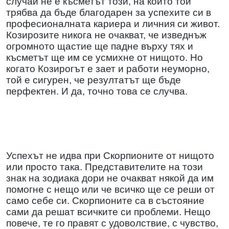
случай не е късметът този, на който той
трябва да бъде благодарен за успехите си в
професионалната кариера и личния си живот.
Козирозите никога не очакват, че изведнъж
огромното щастие ще падне върху тях и
късметът ще им се усмихне от нищото. Но
когато Козирогът е зает и работи неуморно,
той е сигурен, че резултатът ще бъде
перфектен. И да, точно това се случва.
Успехът не идва при Скорпионите от нищото
или просто така. Представителите на този
знак на зодиака дори не очакват някой да им
помогне с нещо или че всичко ще се реши от
само себе си. Скорпионите са в състояние
сами да решат всичките си проблеми. Нещо
повече, те го правят с удоволствие, с чувство,