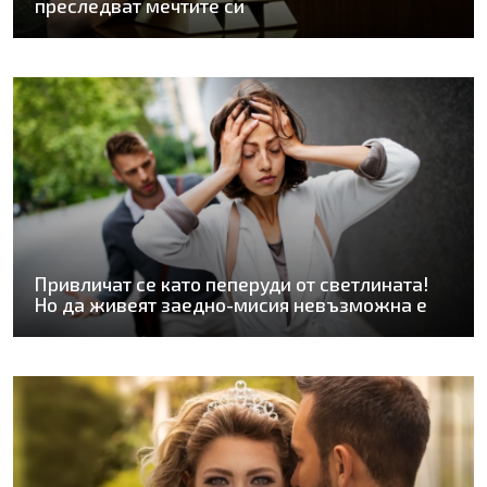
преследват мечтите си
Привличат се като пеперуди от светлината!
Но да живеят заедно-мисия невъзможна е