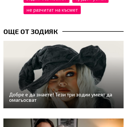
не разчитат на късмет
ОЩЕ ОТ ЗОДИЯК
Добре е да знаете! Тези три зодии умеят да
омагьосват