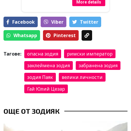
More details
Facebook
Viber
Тwitter
Whatsapp
Pinterest
Тагове:
опасна зодия
римски император
заклеймена зодия
забранена зодия
зодия Паяк
велики личности
Гай Юлий Цезар
ОЩЕ ОТ ЗОДИЯК