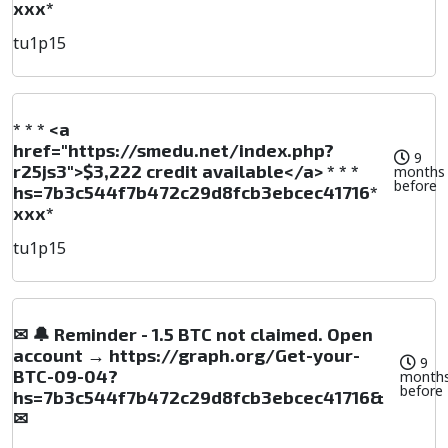
ххх*
tu1p15
* * * <a
href="https://smedu.net/index.php?
9
r25js3">$3,222 credit available</a> * * *
months
before
hs=7b3c544f7b472c29d8fcb3ebcec41716*
ххх*
tu1p15
✉ 🔔 Reminder - 1.5 BTC not claimed. Open
account → https://graph.org/Get-your-
9
BTC-09-04?
month
before
hs=7b3c544f7b472c29d8fcb3ebcec41716&
✉