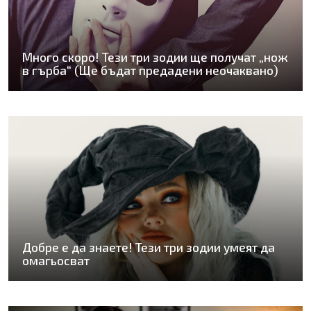
Много скоро! Тези три зодии ще получат „нож
в гърба“ (Ще бъдат предадени неочаквано)
Добре е да знаете! Тези три зодии умеят да
омагьосват