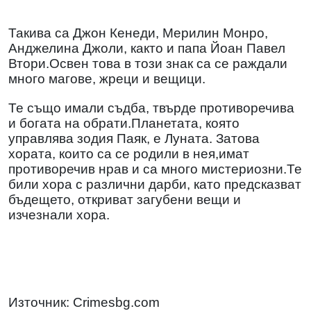
Такива са Джон Кенеди, Мерилин Монро,
Анджелина Джоли, както и папа Йоан Павел
Втори.Освен това в този знак са се раждали
много магове, жреци и вещици.
Те също имали съдба, твърде противоречива
и богата на обрати.Планетата, която
управлява зодия Паяк, е Луната. Затова
хората, които са се родили в нея,имат
противоречив нрав и са много мистериозни.Те
били хора с различни дарби, като предсказват
бъдещето, откриват загубени вещи и
изчезнали хора.
Източник: Crimesbg.com