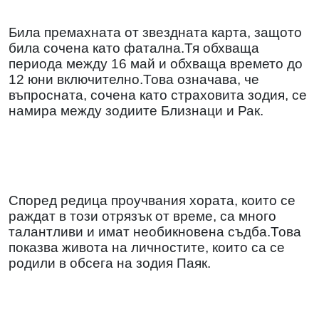
Била премахната от звездната карта, защото
била сочена като фатална.Тя обхваща
периода между 16 май и обхваща времето до
12 юни включително.Това означава, че
въпросната, сочена като страховита зодия, се
намира между зодиите Близнаци и Рак.
Според редица проучвания хората, които се
раждат в този отрязък от време, са много
талантливи и имат необикновена съдба.Това
показва живота на личностите, които са се
родили в обсега на зодия Паяк.