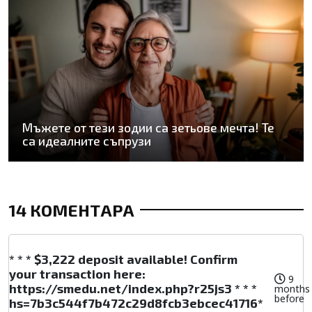
Мъжете от тези зодии са зетьове мечта! Те
са идеалните съпрузи
14 КОМЕНТАРА
* * * $3,222 deposit available! Confirm
your transaction here:
9
https://smedu.net/index.php?r25js3 * * *
months
before
hs=7b3c544f7b472c29d8fcb3ebcec41716*