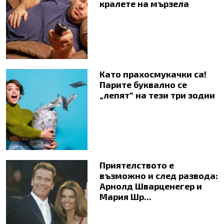
кралете на мързела
Като прахосмукачки са!
Парите буквално се
„лепят“ на тези три зодии
Приятелството е
възможно и след развода:
Арнолд Шварценегер и
Мария Шр...