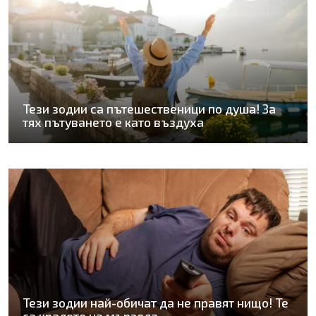
Тези зодии са пътешественици по душа! За
тях пътуването е като въздуха
Тези зодии най-обичат да не правят нищо! Те
са кралете на мързела