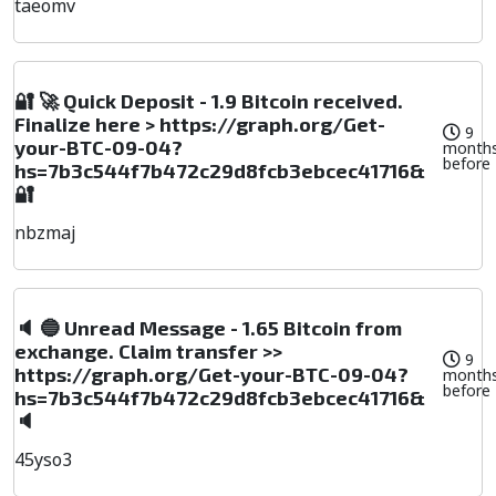
taeomv
🔐 🚀 Quick Deposit - 1.9 Bitcoin received.
Finalize here > https://graph.org/Get-
9
your-BTC-09-04?
month
before
hs=7b3c544f7b472c29d8fcb3ebcec41716&
🔐
nbzmaj
🔈 🔵 Unread Message - 1.65 Bitcoin from
exchange. Claim transfer >>
9
https://graph.org/Get-your-BTC-09-04?
month
before
hs=7b3c544f7b472c29d8fcb3ebcec41716&
🔈
45yso3