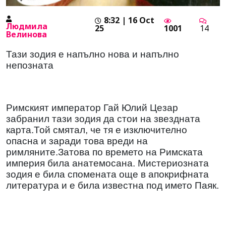
8:32 | 16 Oct
Людмила
25
1001
14
Велинова
Тази зодия е напълно нова и напълно
непозната
Римският император Гай Юлий Цезар
забранил тази зодия да стои на звездната
карта.Той смятал, че тя е изключително
опасна и заради това вреди на
римляните.Затова по времето на Римската
империя била анатемосана. Мистериозната
зодия е била спомената още в апокрифната
литература и е била известна под името Паяк.