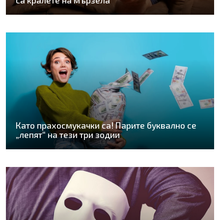
Като прахосмукачки са! Парите буквално се
„лепят“ на тези три зодии