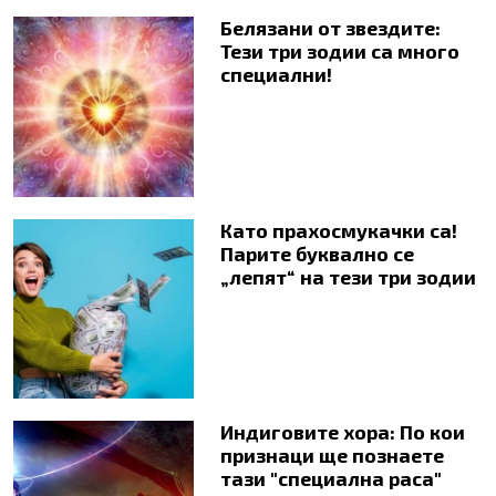
Белязани от звездите:
Тези три зодии са много
специални!
Като прахосмукачки са!
Парите буквално се
„лепят“ на тези три зодии
Индиговите хора: По кои
признаци ще познаете
тази "специална раса"