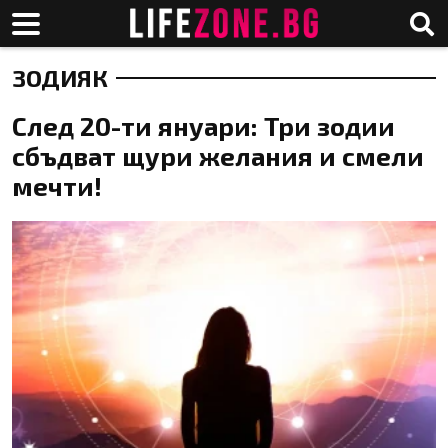
ЗОДИЯК
След 20-ти януари: Три зодии
сбъдват щури желания и смели
мечти!