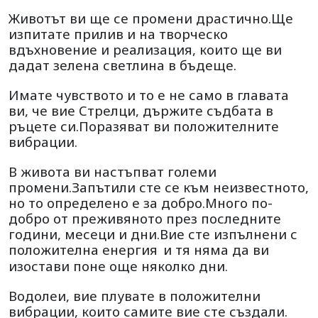
Животът ви ще се промени драстично.Ще
изпитате прилив и на творческо
вдъхновение и реализация, които ще ви
дадат зелена светлина в бъдеще.
Имате чувството и то е не само в главата
ви, че вие Стрелци, държите съдбата в
ръцете си.Поразяват ви положителните
вибрации.
В живота ви настъпват големи
промени.Запътили сте се към неизвестното,
но то определено е за добро.Много по-
добро от преживяното през последните
години, месеци и дни.Вие сте изпълнени с
положителна енергия
и тя няма да ви
изостави поне още няколко дни.
Водолеи, вие плувате в положителни
вибрации, които самите вие сте създали.