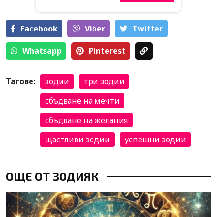
Facebook
Viber
Тwitter
Whatsapp
Pinterest
Тагове:
зодии
три зодии
сбъдване на мечти
сбъдване на желания
щастливи зодии
успешни зодии
ОЩЕ ОТ ЗОДИЯК