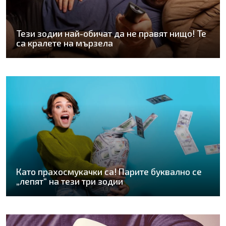
Тези зодии най-обичат да не правят нищо! Те
са кралете на мързела
Като прахосмукачки са! Парите буквално се
„лепят“ на тези три зодии