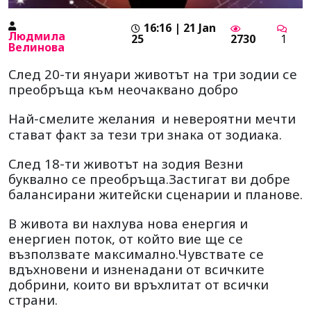
16:16 | 21 Jan
Людмила
25
2730
1
Велинова
След 20-ти януари животът на три зодии се
преобръща към неочаквано добро
Най-смелите желания
и невероятни мечти
стават факт за тези три знака от зодиака.
След 18-ти животът на зодия Везни
буквално се преобръща.Застигат ви добре
балансирани житейски сценарии и планове.
В живота ви нахлува нова енергия и
енергиен поток, от който вие ще се
възползвате максимално.Чувствате се
вдъхновени и изненадани от всичките
добрини, които ви връхлитат от всички
страни.