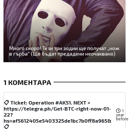
Много скоро! Тези три зодии ще получат „нож
в гърба“ (Ще бъдат предадени неочаквано)
1 КОМЕНТАРА
📋 Ticket: Operation #AK51. NEXT >
https://telegra.ph/Get-BTC-right-now-01-
1
22?
year
before
hs=af5612405e5403325de1bc7b0ff8a965&
📋