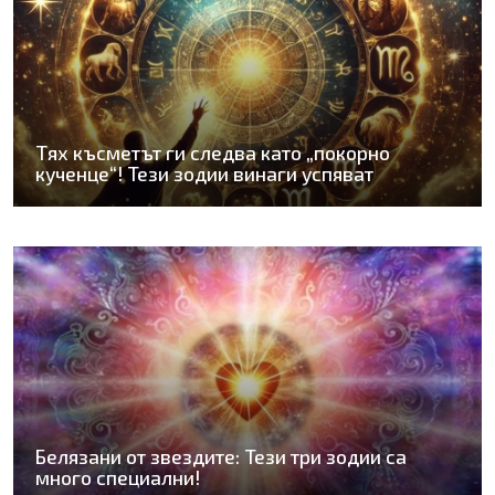
Тях късметът ги следва като „покорно
кученце“! Тези зодии винаги успяват
Белязани от звездите: Тези три зодии са
много специални!