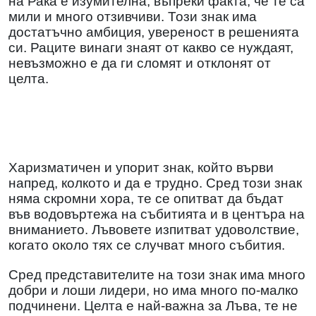
на Рака е изумителна, въпреки факта, че те са
мили и много отзивчиви. Този знак има
достатъчно амбиция, увереност в решенията
си. Раците винаги знаят от какво се нуждаят,
невъзможно е да ги сломят и отклонят от
целта.
Харизматичен и упорит знак, който върви
напред, колкото и да е трудно. Сред този знак
няма скромни хора, те се опитват да бъдат
във водовъртежа на събитията и в центъра на
вниманието. Лъвовете изпитват удоволствие,
когато около тях се случват много събития.
Сред представителите на този знак има много
добри и лоши лидери, но има много по-малко
подчинени. Целта е най-важна за Лъва, те не