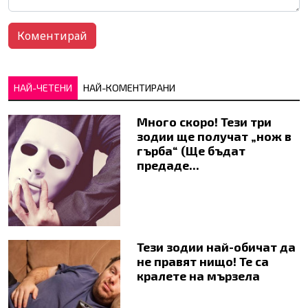
НАЙ-ЧЕТЕНИ
НАЙ-КОМЕНТИРАНИ
Много скоро! Тези три
зодии ще получат „нож в
гърба“ (Ще бъдат
предаде...
Тези зодии най-обичат да
не правят нищо! Те са
кралете на мързела