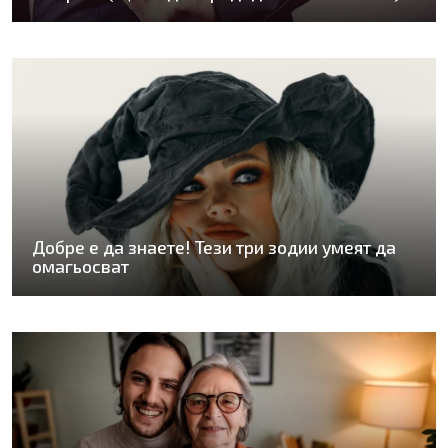
Добре е да знаете! Тези три зодии умеят да
омагьосват