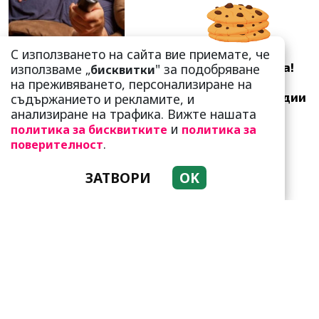
С използването на сайта вие приемате, че
Като прахосмукачки са!
използваме „
" за подобряване
бисквитки
Парите буквално се
на преживяването, персонализиране на
„лепят“ на тези три зодии
съдържанието и рекламите, и
анализиране на трафика. Вижте нашата
и
политика за бисквитките
политика за
.
поверителност
ЗАТВОРИ
OK
Тези зодии са
пътешественици по душа!
За тях пътуването е като
въздуха