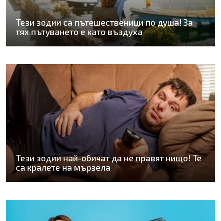
Тези зодии са пътешественици по душа! За
тях пътуването е като въздуха
Тези зодии най-обичат да не правят нищо! Те
са кралете на мързела