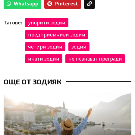
Whatsapp
Pinterest
Тагове:
упорити зодии
предприемчиви зодии
четири зодии
зодии
инати зодии
не познават прегради
ОЩЕ ОТ ЗОДИЯК