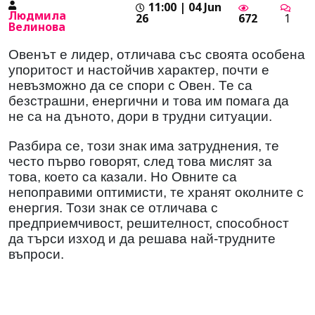
11:00 | 04 Jun
Людмила
26
672
1
Велинова
Овенът е лидер, отличава със своята особена
упоритост и настойчив характер, почти е
невъзможно да се спори с Овен. Те са
безстрашни, енергични и това им помага да
не са на дъното, дори в трудни ситуации.
Разбира се, този знак има затруднения, те
често първо говорят, след това мислят за
това, което са казали. Но Овните са
непоправими оптимисти, те хранят околните с
енергия. Този знак се отличава с
предприемчивост, решителност, способност
да търси изход и да решава най-трудните
въпроси.