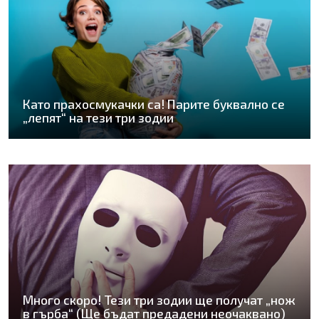
Като прахосмукачки са! Парите буквално се
„лепят“ на тези три зодии
Много скоро! Тези три зодии ще получат „нож
в гърба“ (Ще бъдат предадени неочаквано)