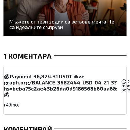
Мъжете от тези зодии са зетьове мечта! Те
са идеалните съпрузи
1 КОМЕНТАРА
💰 Payment 36,824.31 USDT 🔥>>
2
graph.org/BALANCE-3682444-USD-04-21-3?
mon
hs=beba75c2ae43b26da0d9186568b60aa6&
befo
💰
r49mcc
КОМЕНТИРАЙ