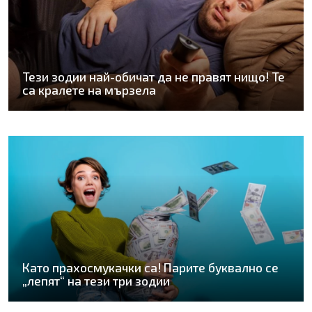
Тези зодии най-обичат да не правят нищо! Те
са кралете на мързела
Като прахосмукачки са! Парите буквално се
„лепят“ на тези три зодии