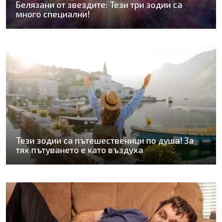
Белязани от звездите: Тези три зодии са
много специални!
Тези зодии са пътешественици по душа! За
тях пътуването е като въздуха