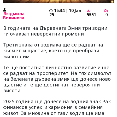
15:34 | 10 Jan
Людмила
25
5551
0
Велинова
В годината на Дървената Змия три зодии
ги очакват невероятни промени
Трети знака от зодиака ще се радват на
късмет
и щастие, което ще преобрази
живота им.
Те ще постигнат личностно развитие и ще
се радват на просперитет. На тях символът
на Зелената дървена змия ще донесе ново
щастие и те ще достигнат невероятни
висоти.
2025 година ще донесе на водния знак Рак
финансов успех
и хармония в семейния
живот. За мнозина от тази зодия ще има