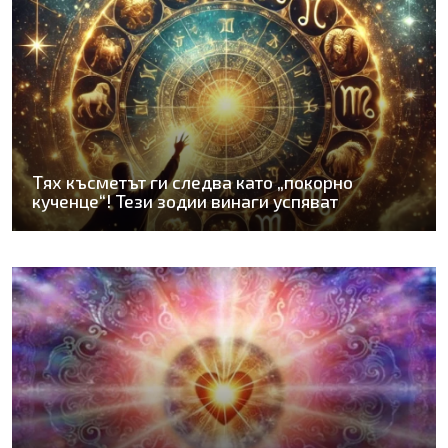
Тях късметът ги следва като „покорно
кученце“! Тези зодии винаги успяват