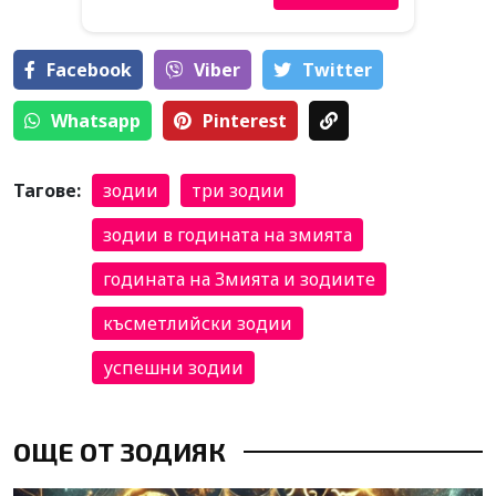
Facebook
Viber
Тwitter
Whatsapp
Pinterest
Тагове:
зодии
три зодии
зодии в годината на змията
годината на Змията и зодиите
късметлийски зодии
успешни зодии
ОЩЕ ОТ ЗОДИЯК