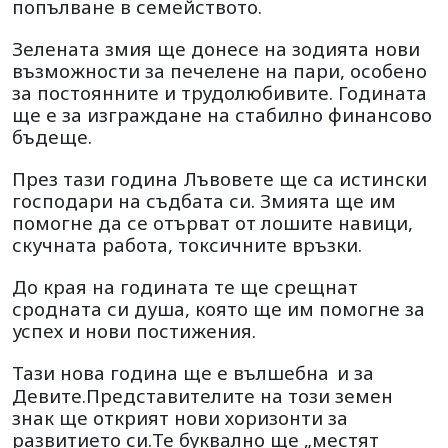
попълване в семейството.
Зелената змия ще донесе на зодията нови
възможности за печелене на пари, особено
за постоянните и трудолюбивите. Годината
ще е за изграждане на стабилно финансово
бъдеще.
През тази година Лъвовете ще са истински
господари на съдбата си. Змията ще им
помогне да се отърват от лошите навици,
скучната работа, токсичните връзки.
До края на годината те ще срещнат
сродната си душа, която ще им помогне за
успех и нови постижения.
Тази нова година ще е вълшебна
и за
Девите.Представителите на този земен
знак ще открият нови хоризонти за
развитието си.Те буквално ще „местят