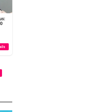
us:
50
ils