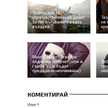
Тези зодии са
пътешественици по душа!
Тез
За тях пътуването е като
не 
въздуха
кра
Много скоро! Тези три
зодии ще получат „нож в
Доб
гърба“ (Ще бъдат
три
предадени неочаквано)
ом
КОМЕНТИРАЙ
Име
*