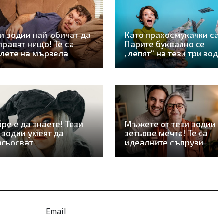
и зодии най-обичат да
Като прахосмукачки са
правят нищо! Те са
Парите буквално се
лете на мързела
„лепят“ на тези три зо
ре е да знаете! Тези
Мъжете от тези зодии 
 зодии умеят да
зетьове мечта! Те са
агьосват
идеалните съпрузи
Email