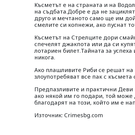
Късметът е на страната и на Водол
на съдбата.Добре е да не зацикля
друго и мечтаното само ще им дой
смелите си копнежи, ако пуснат то
Късметът на Стрелците дори смай
спечелят джакпота или да си купя
лотариен билет.Тайната за успеха 
никога.
Ако плашливите Риби се решат на 
злоупотребяват все пак с късмета
Предпазливите и практични Деви н
ако някой им го подари, той може
благодарят на този, който им е на
Източник: Crimesbg.com