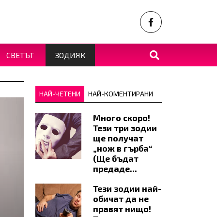
СВЕТЪТ
ЗОДИЯК
НАЙ-ЧЕТЕНИ
НАЙ-КОМЕНТИРАНИ
Много скоро!
Тези три зодии
ще получат
„нож в гърба“
(Ще бъдат
предаде...
Тези зодии най-
обичат да не
правят нищо!