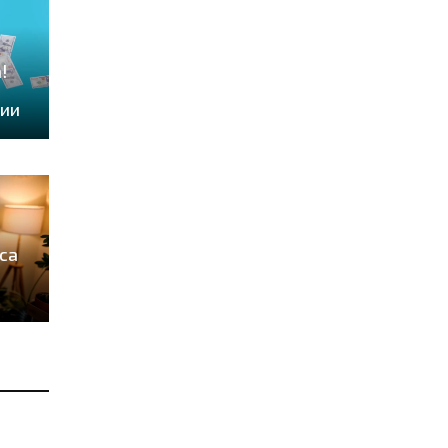
!
дии
са