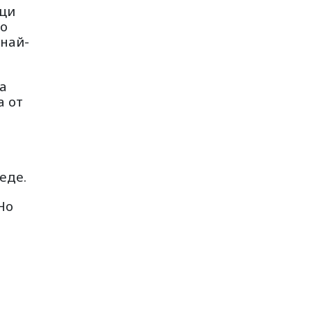
ици
що
 най-
а
а от
а
еде.
Но