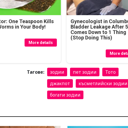
or: One Teaspoon Kills
Gynecologist in Columb
Worms in Your Body!
Bladder Leakage After 
Comes Down to 1 Thing
(Stop Doing This)
More details
More deta
Тагове:
зодии
пет зодии
Тото
джакпот
късметлийски зодии
богати зодии