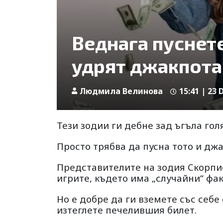
Веднага пуснете
удрят джакпота
Людмила Велинова
15:41 | 23 
Тези зодии ги дебне зад ъгъла го
Просто трябва да пусна тото и джа
Представителите на зодия Скорпио
игрите, където има „случайни“ фак
Но е добре да ги вземете със себе 
изтеглете печелившия билет.