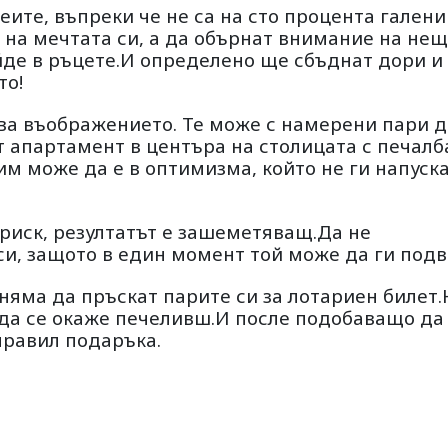
еите, въпреки че не са на сто процента гален
т на мечтата си, а да обърнат внимание на не
де в ръцете.И определено ще сбъднат дори и
то!
ва въображението. Те може с намерени пари д
т апартамент в центъра на столицата с печалб
им може да е в оптимизма, който не ги напуск
риск, резултатът е зашеметяващ.Да не
 си, защото в един момент той може да ги подв
яма да пръскат парите си за лотариен билет.
 да се окаже печеливш.И после подобаващо да
правил подаръка.