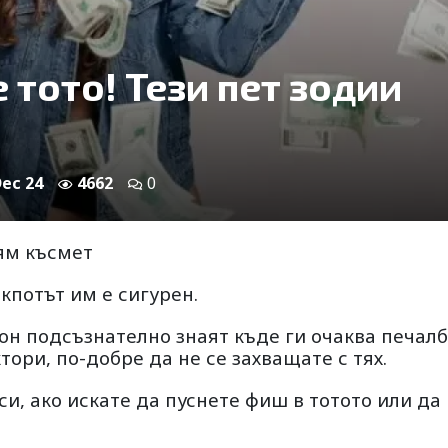
 тото! Тези пет зодии
Dec 24
4662
0
лям късмет
кпотът им е сигурен.
н подсъзнателно знаят къде ги очаква печалб
тори, по-добре да не се захващате с тях.
си, ако искате да пуснете фиш в тотото или да