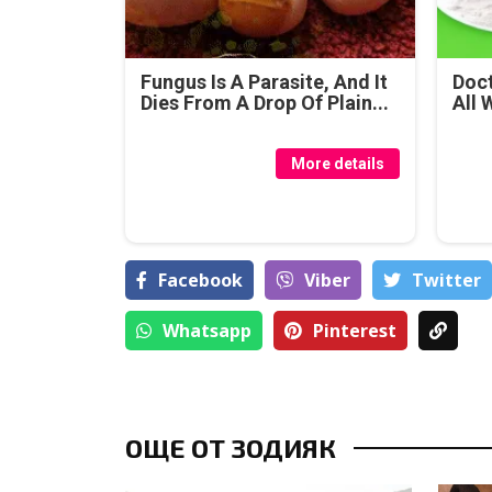
Fungus Is A Parasite, And It
Doct
Dies From A Drop Of Plain...
All 
More details
Facebook
Viber
Тwitter
Whatsapp
Pinterest
ОЩЕ ОТ ЗОДИЯК