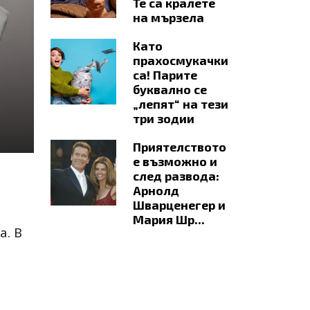
Те са кралете
на мързела
Като
прахосмукачки
са! Парите
буквално се
„лепят“ на тези
три зодии
Приятелството
е възможно и
след развода:
Арнолд
Шварценегер и
Мария Шр...
а. В