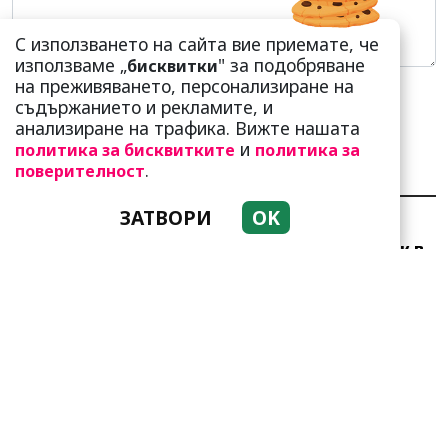
С използването на сайта вие приемате, че
използваме „
" за подобряване
бисквитки
на преживяването, персонализиране на
съдържанието и рекламите, и
анализиране на трафика. Вижте нашата
и
политика за бисквитките
политика за
.
поверителност
НАЙ-ЧЕТЕНИ
НАЙ-КОМЕНТИРАНИ
ЗАТВОРИ
OK
Много скоро! Тези три
зодии ще получат „нож в
гърба“ (Ще бъдат
предаде...
Добре е да знаете! Тези
три зодии умеят да