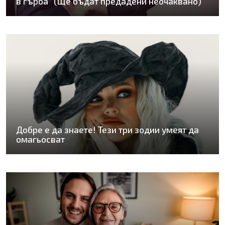
в гърба“ (Ще бъдат предадени неочаквано)
Добре е да знаете! Тези три зодии умеят да
омагьосват