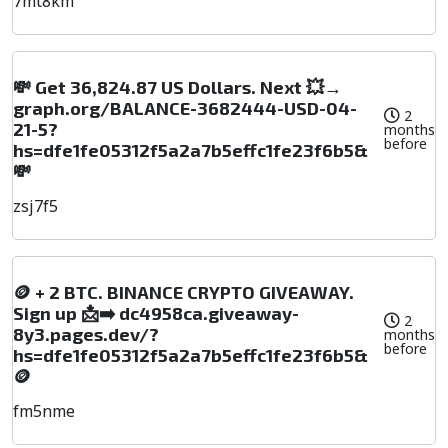
7mt8km
💸 Get 36,824.87 US Dollars. Next 💥→
graph.org/BALANCE-3682444-USD-04-
2
21-5?
months
before
hs=dfe1fe05312f5a2a7b5effc1fe23f6b5&
💸
zsj7f5
🪙 + 2 BTC. BINANCE CRYPTO GIVEAWAY.
Sign up 📩➡️ dc4958ca.giveaway-
2
8y3.pages.dev/?
months
before
hs=dfe1fe05312f5a2a7b5effc1fe23f6b5&
🪙
fm5nme