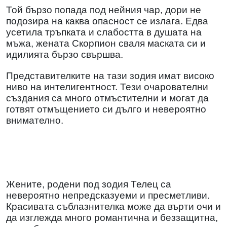
Той бързо попада под нейния чар, дори не
подозира на каква опасност се излага. Едва
усетила тръпката и слабостта в душата на
мъжа, жената Скорпион сваля маската си и
идилията бързо свършва.
Представителките на тази зодия имат високо
ниво на интелигентност. Тези очарователни
създания са много отмъстителни и могат да
готвят отмъщението си дълго и невероятно
внимателно.
Жените, родени под зодия Телец са
невероятно непредсказуеми и пресметливи.
Красивата съблазнителка може да върти очи и
да изглежда много романтична и беззащитна,