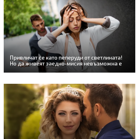
Привличат се като пеперуди от светлината!
Но да живеят заедно-мисия невъзможна е