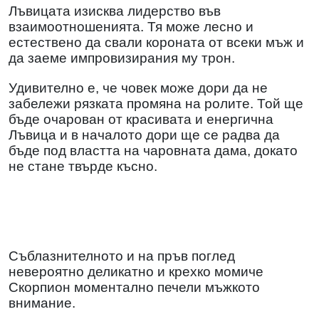
Лъвицата изисква лидерство във
взаимоотношенията. Тя може лесно и
естествено да свали короната от всеки мъж и
да заеме импровизирания му трон.
Удивително е, че човек може дори да не
забележи рязката промяна на ролите. Той ще
бъде очарован от красивата и енергична
Лъвица и в началото дори ще се радва да
бъде под властта на чаровната дама, докато
не стане твърде късно.
Съблазнителното и на пръв поглед
невероятно деликатно и крехко момиче
Скорпион моментално печели мъжкото
внимание.