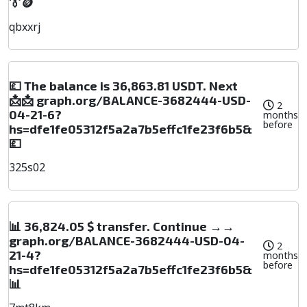
👔🪙
qbxxrj
💷 The balance is 36,863.81 USDT. Next
📩📩 graph.org/BALANCE-3682444-USD-
2
04-21-6?
months
before
hs=dfe1fe05312f5a2a7b5effc1fe23f6b5&
💷
325s02
📊 36,824.05 $ transfer. Continue →→
graph.org/BALANCE-3682444-USD-04-
2
21-4?
months
before
hs=dfe1fe05312f5a2a7b5effc1fe23f6b5&
📊