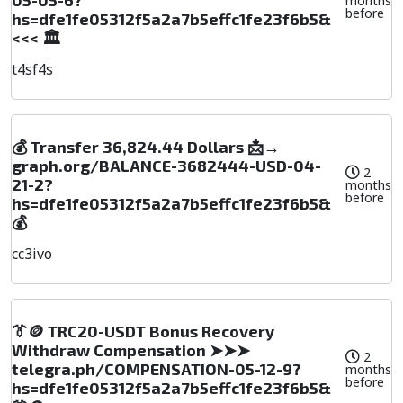
months
before
hs=dfe1fe05312f5a2a7b5effc1fe23f6b5&
<<< 🏛️
t4sf4s
💰 Transfer 36,824.44 Dollars 📩→
graph.org/BALANCE-3682444-USD-04-
2
21-2?
months
before
hs=dfe1fe05312f5a2a7b5effc1fe23f6b5&
💰
cc3ivo
👔🪙 TRC20-USDT Bonus Recovery
Withdraw Compensation ➤➤➤
2
telegra.ph/COMPENSATION-05-12-9?
months
before
hs=dfe1fe05312f5a2a7b5effc1fe23f6b5&