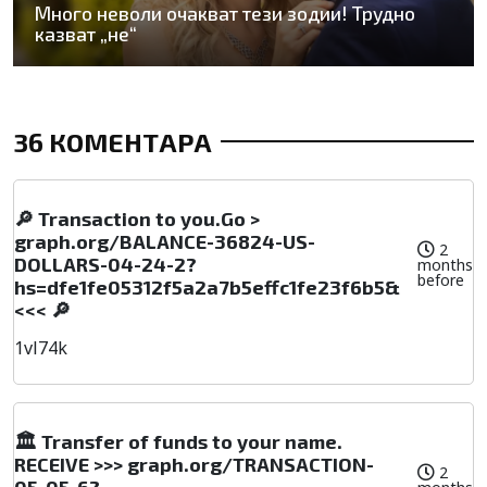
Много неволи очакват тези зодии! Трудно
казват „не“
36 КОМЕНТАРА
🔎 Transaction to you.Go >
graph.org/BALANCE-36824-US-
2
DOLLARS-04-24-2?
months
before
hs=dfe1fe05312f5a2a7b5effc1fe23f6b5&
<<< 🔎
1vl74k
🏛️ Transfer of funds to your name.
RECEIVE >>> graph.org/TRANSACTION-
2
05-05-6?