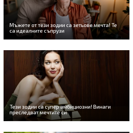
Мъжете от тези зодии са зетьове мечта! Те
са идеалните съпрузи
Тези зодии са супер амбициозни! Винаги
преследват мечтите си