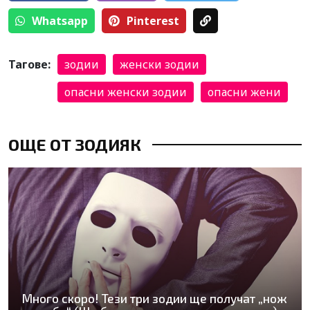
Whatsapp
Pinterest
Тагове:
зодии
женски зодии
опасни женски зодии
опасни жени
ОЩЕ ОТ ЗОДИЯК
Много скоро! Тези три зодии ще получат „нож