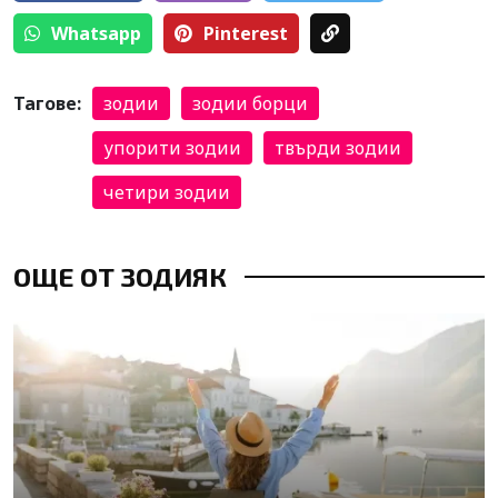
Whatsapp
Pinterest
Тагове:
зодии
зодии борци
упорити зодии
твърди зодии
четири зодии
ОЩЕ ОТ ЗОДИЯК