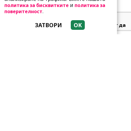
и
политика за бисквитките
политика за
.
поверителност
ЗАТВОРИ
OK
Тези зодии най-обичат да
не правят нищо! Те са
кралете на мързела
Като прахосмукачки са!
Парите буквално се
„лепят“ на тези три зодии