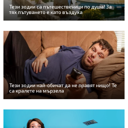
Тези зодии са пътешественици по душа! За
тях пътуването е като въздуха
Тези зодии най-обичат да не правят нищо! Те
са кралете на мързела