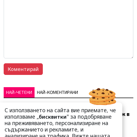
НАЙ-ЧЕТЕНИ
НАЙ-КОМЕНТИРАНИ
Много скоро! Тези три
С използването на сайта вие приемате, че
зодии ще получат „нож в
използваме „
" за подобряване
бисквитки
гърба“ (Ще бъдат
на преживяването, персонализиране на
предаде...
съдържанието и рекламите, и
анализиране на трафика. Вижте нашата