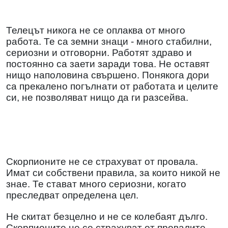
Телецът никога не се оплаква от много
работа. Те са земни знаци - много стабилни,
сериозни и отговорни. Работят здраво и
постоянно са заети заради това. Не оставят
нищо наполовина свършено. Понякога дори
са прекалено погълнати от работата и целите
си, не позволяват нищо да ги разсейва.
Скорпионите не се страхуват от провала.
Имат си собствени правила, за които никой не
знае. Те стават много сериозни, когато
преследват определена цел.
Не скитат безцелно и не се колебаят дълго.
Скорпионите не се страхуват от провалите.