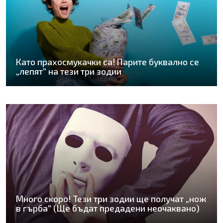
Като прахосмукачки са! Парите буквално се
„лепят“ на тези три зодии
Много скоро! Тези три зодии ще получат „нож
в гърба“ (Ще бъдат предадени неочаквано)