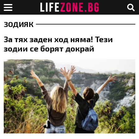
ЗОДИЯК
За тях заден ход няма! Тези
зодии се борят докрай