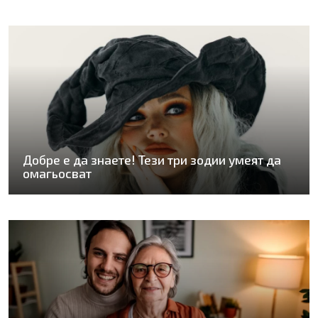
Добре е да знаете! Тези три зодии умеят да
омагьосват