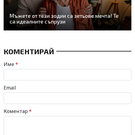
Мъжете от тези зодии са зетьове мечта! Те
са идеалните съпрузи
КОМЕНТИРАЙ
Име
*
Email
Коментар
*