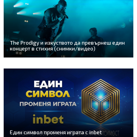
The Prodigy и изкуството да превърнеш един
концерт в стихия (снимки/видео)
Един символ променя играта с inbet