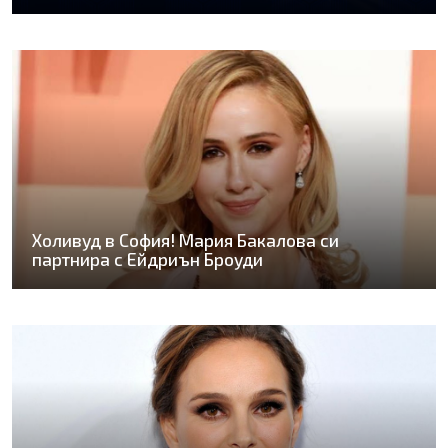
Холивуд в София! Мария Бакалова си
партнира с Ейдриън Броуди