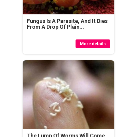
Fungus Is A Parasite, And It Dies
From A Drop Of Plain...
More details
The Lump Of Worms Will Come