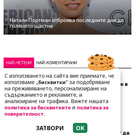
Натали Портман отброява последните дни до
голямото щастие
НАЙ-ЧЕТЕНИ
НАЙ-КОМЕНТИРАНИ
С използването на сайта вие приемате, че
Много скоро! Тези три
използваме „
" за подобряване
бисквитки
зодии ще получат „нож в
на преживяването, персонализиране на
гърба“ (Ще бъдат
съдържанието и рекламите, и
предаде...
анализиране на трафика. Вижте нашата
и
политика за бисквитките
политика за
.
поверителност
ЗАТВОРИ
OK
Тези зодии най-обичат да