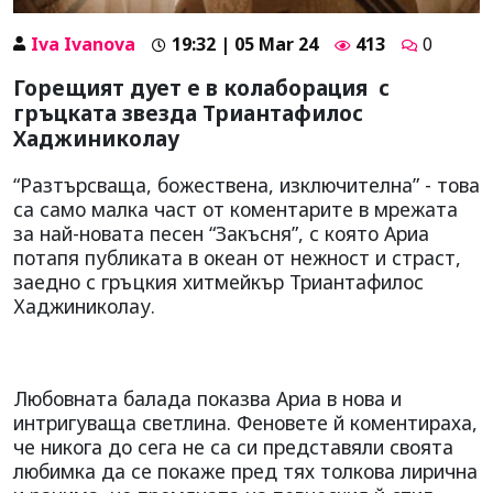
Iva Ivanova
19:32 | 05 Mar 24
413
0
Горещият дует е в колаборация с
гръцката звезда Триантафилос
Хаджиниколау
“Разтърсваща, божествена, изключителна” - това
са само малка част от коментарите в мрежата
за най-новата песен “Закъсня”, с която Ариа
потапя публиката в океан от нежност и страст,
заедно с гръцкия хитмейкър Триантафилос
Хаджиниколау.
Любовната балада показва Ариа в нова и
интригуваща светлина. Феновете й коментираха,
че никога до сега не са си представяли своята
любимка да се покаже пред тях толкова лирична