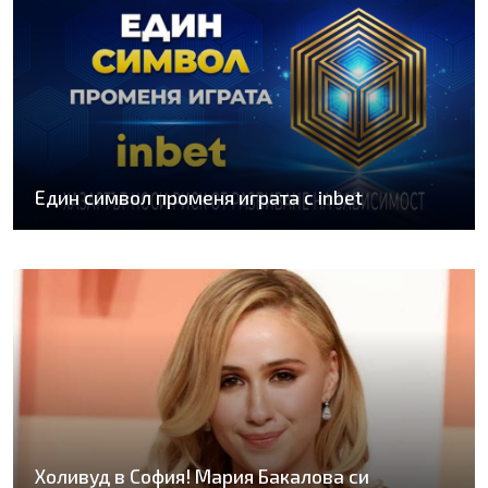
Един символ променя играта с inbet
Холивуд в София! Мария Бакалова си