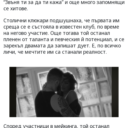
“Звъня ти за да ти кажа” и още много запомнящи
се хитове.
Столични клюкари подшушнаха, че първата им
среща се е състояла в известен клуб, по време
на негово участие. Още тогава той останал
пленен от таланта и певческия й потенциал, и се
зарекъл двамата да запишат дует. Е, по всичко
личи, че мечтите им са станали реалност.
Според участници в мейкинга, той останал