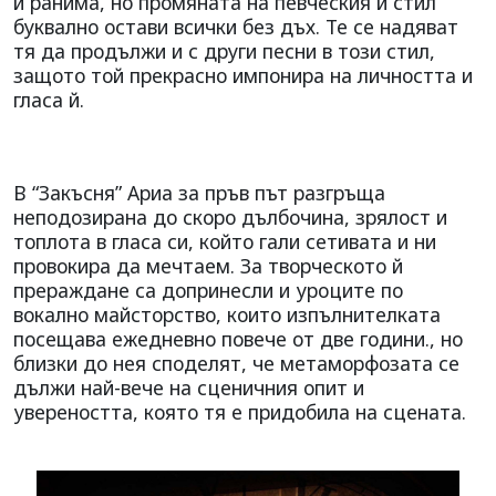
и ранима, но промяната на певческия й стил
буквално остави всички без дъх. Те се надяват
тя да продължи и с други песни в този стил,
защото той прекрасно импонира на личността и
гласа й.
В “Закъсня” Ариа за пръв път разгръща
неподозирана до скоро дълбочина, зрялост и
топлота в гласа си, който гали сетивата и ни
провокира да мечтаем. За творческото й
прераждане са допринесли и уроците по
вокално майсторство, които изпълнителката
посещава ежедневно повече от две години., но
близки до нея споделят, че метаморфозата се
дължи най-вече на сценичния опит и
увереността, която тя е придобила на сцената.