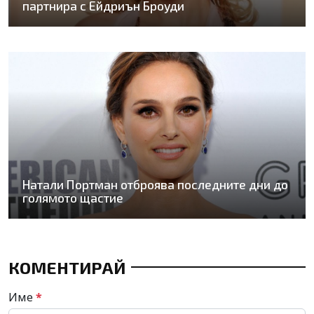
партнира с Ейдриън Броуди
Натали Портман отброява последните дни до
голямото щастие
КОМЕНТИРАЙ
Име
*