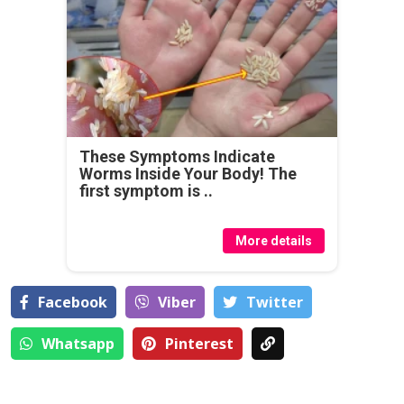
These Symptoms Indicate
Worms Inside Your Body! The
first symptom is ..
More details
Facebook
Viber
Тwitter
Whatsapp
Pinterest