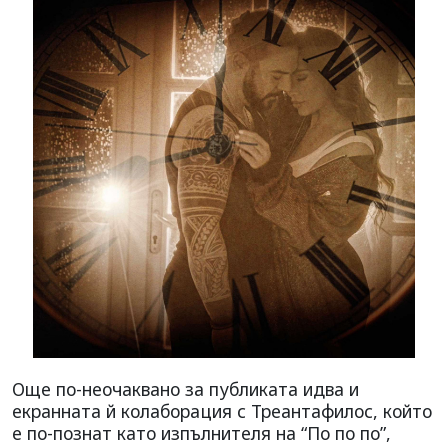
Още по-неочаквано за публиката идва и
екранната й колаборация с Треантафилос, който
е по-познат като изпълнителя на “По по по”,