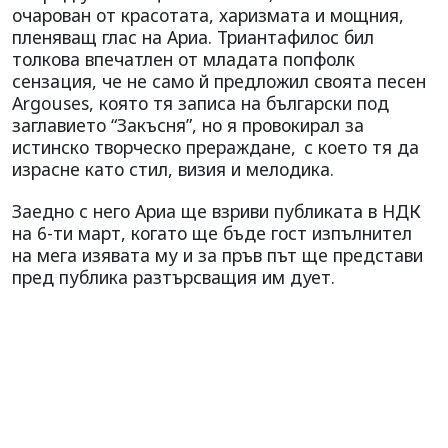
очарован от красотата, харизмата и мощния,
пленяващ глас на Ариа. Триантафилос бил
толкова впечатлен от младата попфолк
сензация, че не само й предложил своята песен
Argouses, която тя записа на български под
заглавието “Закъсня”, но я провокирал за
истинско творческо прераждане,
с което тя да
израсне като стил, визия и мелодика.
Заедно с него Ариа ще взриви публиката в НДК
на 6-ти март, когато ще бъде гост изпълнител
на мега изявата му и за пръв път ще представи
пред публика разтърсващия им дует.