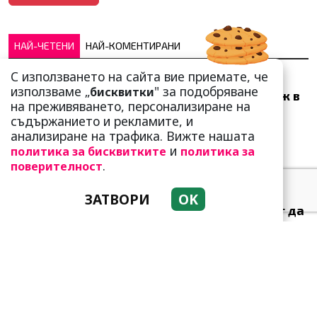
НАЙ-ЧЕТЕНИ
НАЙ-КОМЕНТИРАНИ
С използването на сайта вие приемате, че
Много скоро! Тези три
използваме „
" за подобряване
бисквитки
зодии ще получат „нож в
на преживяването, персонализиране на
гърба“ (Ще бъдат
съдържанието и рекламите, и
предаде...
анализиране на трафика. Вижте нашата
и
политика за бисквитките
политика за
.
поверителност
ЗАТВОРИ
OK
Тези зодии най-обичат да
не правят нищо! Те са
кралете на мързела