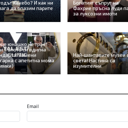
одът Kaкебо? И как ни
Богатият съпруг на
ага да опазим парите
Фахрие пръсна луди п
за луксозни имоти
це юнашко не трае!
и Тъпото си вдигна
ндарта: Замени
Най-шантавите музеи 
гарка с апетитна мома
света! Настина са
имки)
изумителни
Email