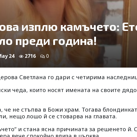
ова изплю камъчето: Ет
ло преди година!
May 24
2716
0
щерова Светлана го дари с четирима наследни
ски чеда, които носят имената на своите дяд
 че не стъпва в Божи храм. Тогава блондинка
ли, нещо лошо й се стоварва на главата.
чето“ и стана ясна причината за решенето й. 
ра вече спокойно влиза в църква.