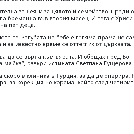
ителна за нея
и за цялото й семейство. Преди 
ила бременна във втория месец. И сега с Хриси
 на пет деца.
ото се. Загубата на бебе е голяма драма не са
 и за известно време се оттеглих от църквата.
ва да се върна към вярата. И обещах пред Бог
а майка“, разкри истината Светлана Гущерова.
 скоро в клиника в Турция, за да де оперира. 
ра, за корекция но корема, който след четирит