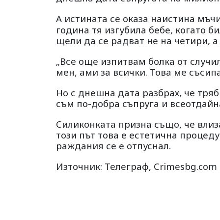
А истината се оказа наистина мъч
година тя изгубила бебе, когато б
щели да се радват не на четири, а
„Все още изпитвам болка от случил
мен, ами за всички. Това ме съсипа
Но с днешна дата разбрах, че тряб
съм по-добра съпруга и всеотдайн
Силиконката призна също, че влиза
този път това е естетична процеду
раждания се е отпуснал.
Източник: Телеграф, Crimesbg.com