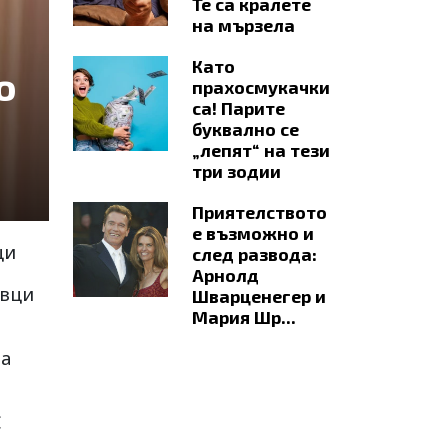
Те са кралете
на мързела
Като
о
прахосмукачки
са! Парите
буквално се
„лепят“ на тези
три зодии
Приятелството
е възможно и
ци
след развода:
Арнолд
овци
Шварценегер и
Мария Шр...
та
С