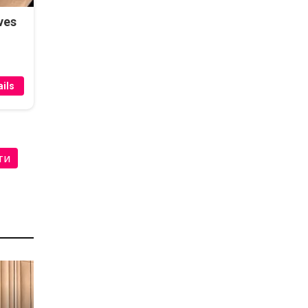
ves
ils
ти