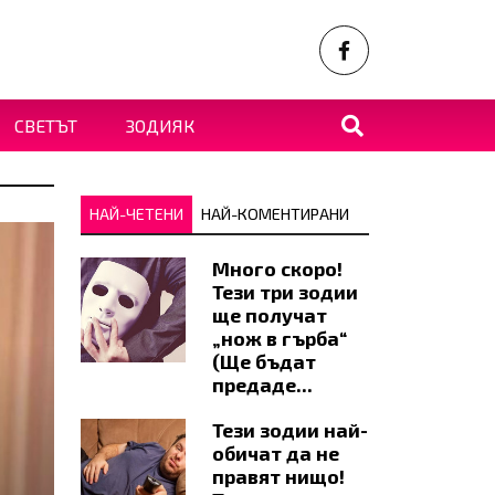
СВЕТЪТ
ЗОДИЯК
НАЙ-ЧЕТЕНИ
НАЙ-КОМЕНТИРАНИ
Много скоро!
Тези три зодии
ще получат
„нож в гърба“
(Ще бъдат
предаде...
Тези зодии най-
обичат да не
правят нищо!