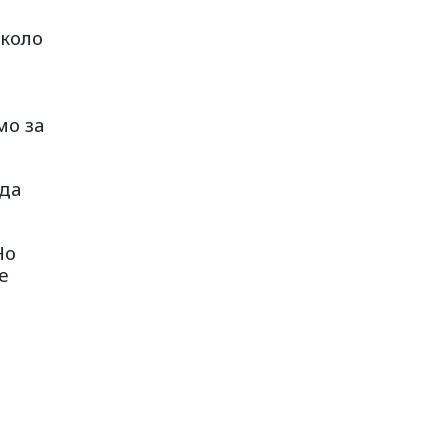
около
мо за
 да
Но
е