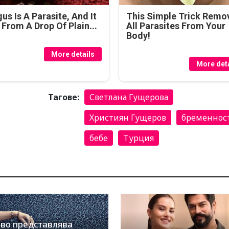
us Is A Parasite, And It
This Simple Trick Remo
 From A Drop Of Plain...
All Parasites From Your
Body!
More details
More deta
Тагове:
Светлана Гущерова
Християн Гущеров
бременнос
бебе
Турция
во представлява