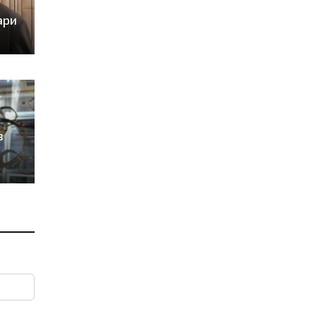
ари
в