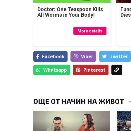
Doctor: One Teaspoon Kills
Fung
All Worms in Your Body!
Dies
More details
Facebook
Viber
Тwitter
Whatsapp
Pinterest
ОЩЕ ОТ НАЧИН НА ЖИВОТ
Как