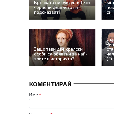
Връзката ви буксува: Тези
мет
червени флагчета ги
пом
подсказват!
си
Сър
Рич
Защо тези две кралски
ста
особи са обявени за най-
чал
злите в историята?
(Сн
КОМЕНТИРАЙ
Име
*