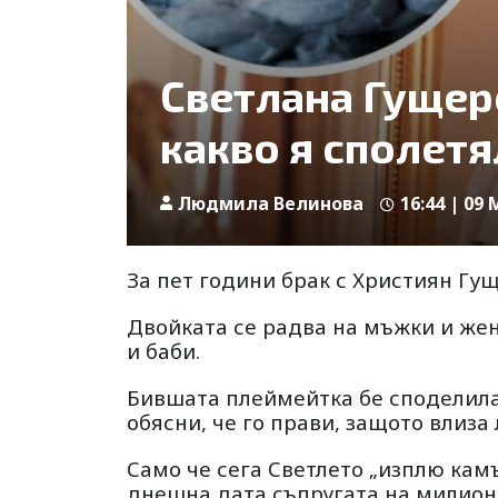
Светлана Гущер
какво я сполетя
Людмила Велинова
16:44 | 09 
За пет години брак с Християн Гу
Двойката се радва на мъжки и жен
и баби.
Бившата плеймейтка бе споделила,
обясни, че го прави, защото влиза 
Само че сега Светлето „изплю камъ
днешна дата съпругата на милионе