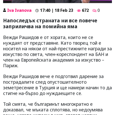
Iva Ivanova
17:40 | 18 Feb 23
672
0
Напоследък страната ни все повече
заприличва на помийна яма
Вежди Рашидов е от хората, които не се
нуждаят от представяне. Като творец той е
носител на някои от най-престижните награди за
изкуство по света, член-кореспондент на БАН и
член на Европейската академия за изкуство –
Париж.
Вежди Рашидов вече е подготвил дарение за
пострадалите след опустошителното
земетресение в Турция и ще намери начин то да
стигне на-бързо до нуждаещите се.
Той смята, че българинът многократно е
доказвал, че мъката сплотява, но недоумява