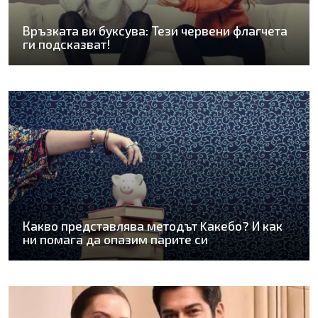
Връзката ви буксува: Тези червени флагчета
ги подсказват!
Какво представлява методът Kaкебо? И как
ни помага да опазим парите си