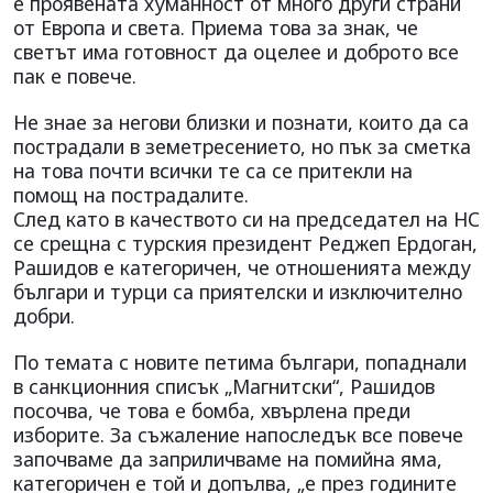
е проявената хуманност от много други страни
от Европа и света. Приема това за знак, че
светът има готовност да оцелее и доброто все
пак е повече.
Не знае за негови близки и познати, които да са
пострадали в земетресението, но пък за сметка
на това почти всички те са се притекли на
помощ на пострадалите.
След като в качеството си на председател на НС
се срещна с турския президент Реджеп Ердоган,
Рашидов е категоричен, че отношенията между
българи и турци са приятелски и изключително
добри.
По темата с новите петима българи, попаднали
в санкционния списък „Магнитски“, Рашидов
посочва, че това е бомба, хвърлена преди
изборите. За съжаление напоследък все повече
започваме да заприличваме на помийна яма,
категоричен е той и допълва, „е през годините