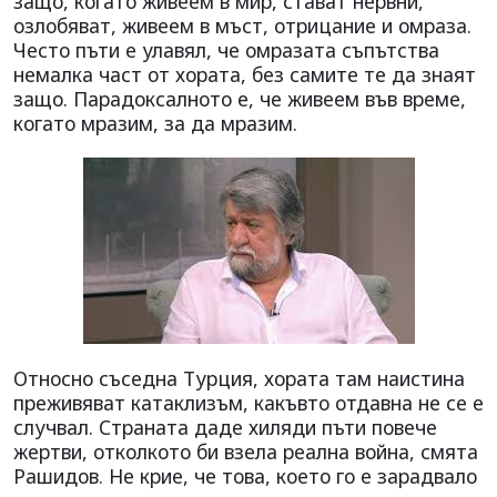
защо, когато живеем в мир, стават нервни,
озлобяват, живеем в мъст, отрицание и омраза.
Често пъти е улавял, че омразата съпътства
немалка част от хората, без самите те да знаят
защо. Парадоксалното е, че живеем във време,
когато мразим, за да мразим.
Относно съседна Турция, хората там наистина
преживяват катаклизъм, какъвто отдавна не се е
случвал. Страната даде хиляди пъти повече
жертви, отколкото би взела реална война, смята
Рашидов. Не крие, че това, което го е зарадвало