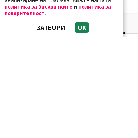
анализиране на трафика. Вижте нашата
и
политика за бисквитките
политика за
.
поверителност
ЗАТВОРИ
OK
Добре е да знаете! Тези
три зодии умеят да
омагьосват
Защо тези две кралски
особи са обявени за най-
злите в историята?