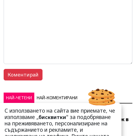
НАЙ-ЧЕТЕНИ
НАЙ-КОМЕНТИРАНИ
С използването на сайта вие приемате, че
Много скоро! Тези три
използваме „
" за подобряване
бисквитки
зодии ще получат „нож в
на преживяването, персонализиране на
гърба“ (Ще бъдат
съдържанието и рекламите, и
предаде...