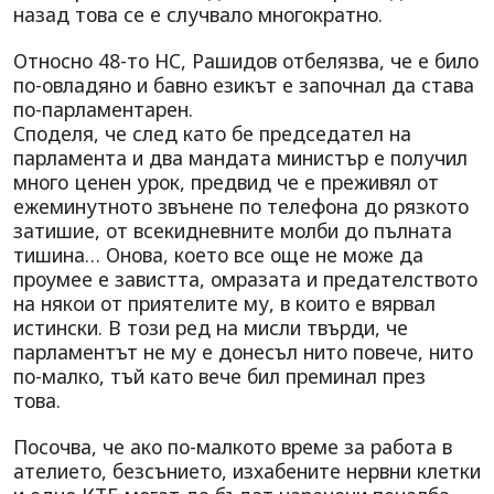
назад това се е случвало многократно.
Относно 48-то НС, Рашидов отбелязва, че е било
по-овладяно и бавно езикът е започнал да става
по-парламентарен.
Споделя, че след като бе председател на
парламента и два мандата министър е получил
много ценен урок, предвид че е преживял от
ежеминутното звънене по телефона до рязкото
затишие, от всекидневните молби до пълната
тишина… Онова, което все още не може да
проумее е завистта, омразата и предателството
на някои от приятелите му, в които е вярвал
истински. В този ред на мисли твърди, че
парламентът не му е донесъл нито повече, нито
по-малко, тъй като вече бил преминал през
това.
Посочва, че ако по-малкото време за работа в
ателието, безсънието, изхабените нервни клетки