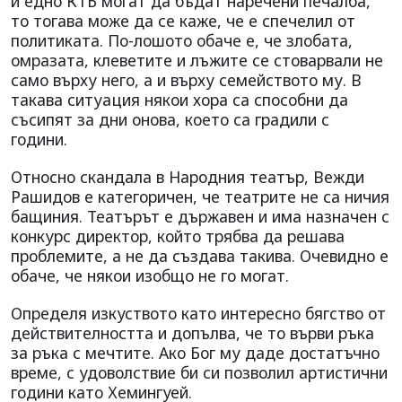
и едно КТБ могат да бъдат наречени печалба,
то тогава може да се каже, че е спечелил от
политиката. По-лошото обаче е, че злобата,
омразата, клеветите и лъжите се стоварвали не
само върху него, а и върху семейството му. В
такава ситуация някои хора са способни да
съсипят за дни онова, което са градили с
години.
Относно скандала в Народния театър, Вежди
Рашидов е категоричен, че театрите не са ничия
бащиния. Театърът е държавен и има назначен с
конкурс директор, който трябва да решава
проблемите, а не да създава такива. Очевидно е
обаче, че някои изобщо не го могат.
Определя изкуството като интересно бягство от
действителността и допълва, че то върви ръка
за ръка с мечтите. Ако Бог му даде достатъчно
време, с удоволствие би си позволил артистични
години като Хемингуей.