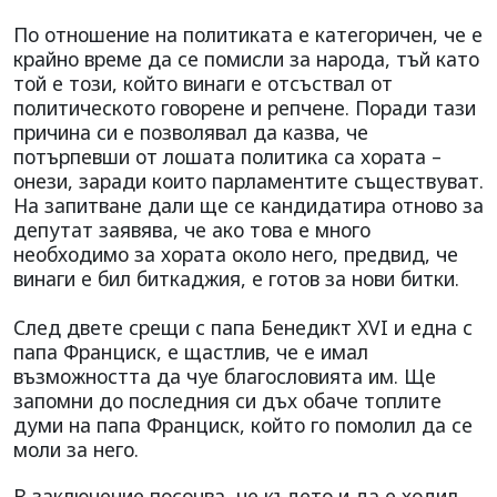
По отношение на политиката е категоричен, че е
крайно време да се помисли за народа, тъй като
той е този, който винаги е отсъствал от
политическото говорене и репчене. Поради тази
причина си е позволявал да казва, че
потърпевши от лошата политика са хората –
онези, заради които парламентите съществуват.
На запитване дали ще се кандидатира отново за
депутат заявява, че ако това е много
необходимо за хората около него, предвид, че
винаги е бил биткаджия, е готов за нови битки.
След двете срещи с папа Бенедикт XVI и една с
папа Франциск, е щастлив, че е имал
възможността да чуе благословията им. Ще
запомни до последния си дъх обаче топлите
думи на папа Франциск, който го помолил да се
моли за него.
В заключение посочва, че където и да е ходил,