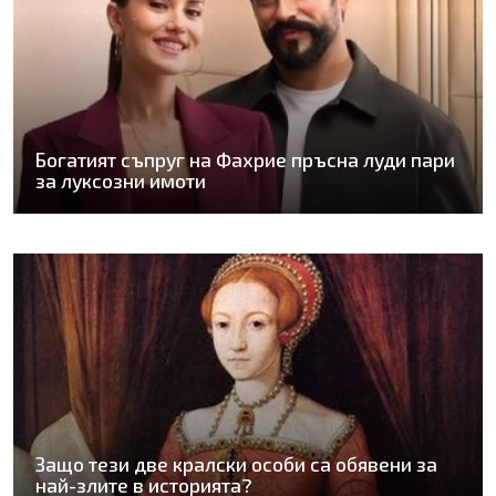
Богатият съпруг на Фахрие пръсна луди пари
за луксозни имоти
Защо тези две кралски особи са обявени за
най-злите в историята?