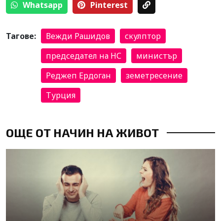
Whatsapp
Pinterest
Тагове:
Вежди Рашидов
скулптор
председател на НС
министър
Реджеп Ердоган
земетресение
Турция
ОЩЕ ОТ НАЧИН НА ЖИВОТ