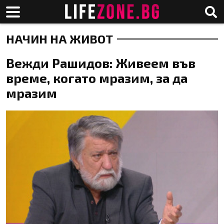
НАЧИН НА ЖИВОТ
Вежди Рашидов: Живеем във
време, когато мразим, за да
мразим