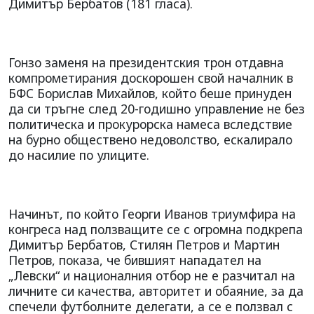
Димитър Бербатов (181 гласа).
Гонзо заменя на президентския трон отдавна
компрометирания доскорошен свой началник в
БФС Борислав Михайлов, който беше принуден
да си тръгне след 20-годишно управление не без
политическа и прокурорска намеса вследствие
на бурно обществено недоволство, ескалирало
до насилие по улиците.
Начинът, по който Георги Иванов триумфира на
конгреса над ползващите се с огромна подкрепа
Димитър Бербатов, Стилян Петров и Мартин
Петров, показа, че бившият нападател на
„Левски“ и националния отбор не е разчитал на
личните си качества, авторитет и обаяние, за да
спечели футболните делегати, а се е ползвал с