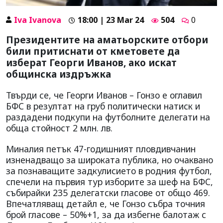
Iva Ivanova
18:00 | 23 Mar 24
504
0
Президентите на аматьорските отбори
били притиснати от кметовете да
изберат Георги Иванов, ако искат
общинска издръжка
Твърди се, че Георги Иванов – Гонзо е оглавил
БФС в резултат на груб политически натиск и
раздадени подкупи на футболните делегати на
обща стойност 2 млн. лв.
Миналия петък 47-годишният пловдивчанин
изненадващо за широката публика, но очаквано
за познаващите задкулисието в родния футбол,
спечели на първия тур изборите за шеф на БФС,
събирайки 235 делегатски гласове от общо 469.
Впечатляващ детайл е, че Гонзо събра точния
брой гласове – 50%+1, за да избегне балотаж с