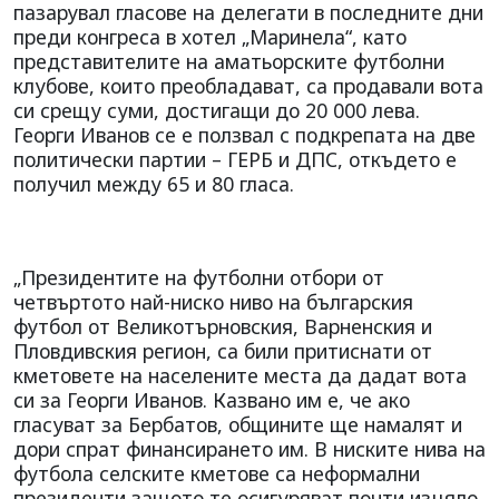
пазарувал гласове на делегати в последните дни
преди конгреса в хотел „Маринела“, като
представителите на аматьорските футболни
клубове, които преобладават, са продавали вота
си срещу суми, достигащи до 20 000 лева.
Георги Иванов се е ползвал с подкрепата на две
политически партии – ГЕРБ и ДПС, откъдето е
получил между 65 и 80 гласа.
„Президентите на футболни отбори от
четвъртото най-ниско ниво на българския
футбол от Великотърновския, Варненския и
Пловдивския регион, са били притиснати от
кметовете на населените места да дадат вота
си за Георги Иванов. Казвано им е, че ако
гласуват за Бербатов, общините ще намалят и
дори спрат финансирането им. В ниските нива на
футбола селските кметове са неформални
президенти защото те осигуряват почти изцяло