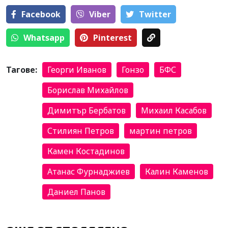
Facebook
Viber
Тwitter
Whatsapp
Pinterest
Тагове:
Георги Иванов
Гонзо
БФС
Борислав Михайлов
Димитър Бербатов
Михаил Касабов
Стилиян Петров
мартин петров
Камен Костадинов
Атанас Фурнаджиев
Калин Каменов
Даниел Панов