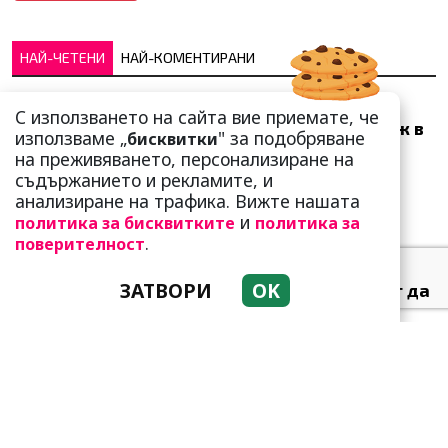
НАЙ-ЧЕТЕНИ
НАЙ-КОМЕНТИРАНИ
Много скоро! Тези три
С използването на сайта вие приемате, че
зодии ще получат „нож в
използваме „
" за подобряване
бисквитки
гърба“ (Ще бъдат
на преживяването, персонализиране на
предаде...
съдържанието и рекламите, и
анализиране на трафика. Вижте нашата
и
политика за бисквитките
политика за
.
поверителност
ЗАТВОРИ
OK
Тези зодии най-обичат да
не правят нищо! Те са
кралете на мързела