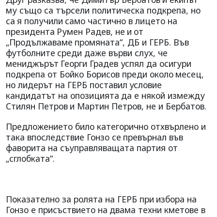
му също са търсели политическа подкрепа, но
са
я получили
само частично в лицето на
президента
Румен Радев, не
и
от
„Продължаваме
промяната“, ДБ и ГЕРБ. Във
футболните
среди даже върви слух, че
мениджърът
Георги Градев успял да осигури
подкрепа от Бойко Борисов преди около
месец,
но лидерът на ГЕРБ поставил
условие
кандидатът на опозицията
да е някой измежду
Стилян Петров
и Мартин Петров, не и Бербатов.
Предложението било категорично отхвърлено и
така впоследствие Гонзо се
превърнал във
фаворита на съуправляващата партия от
„сглобката“.
Показателно за ролята на ГЕРБ при
избора на
Гонзо е присъствието на
двама техни кметове в