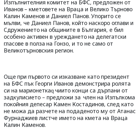
Изпълнителния
комитет на БФС, предложен от
Иванов
– кметовете на Враца и Велико Търново
Калин Каменов и Даниел Панов.
Упорито се
мълви, че Даниел Панов,
който наскоро оглави и
Сдружението
на общините в България, е бил
особено активен в уреждането
на делегатски
гласове в полза
на Гонзо, и то не само от
Великотърновския регион.
Още
при първото си изказване като
президент
на БФС пък
Георги Иванов демонстрира ролята
си на марионетка
чиито конци са дърпани от
q
задкулисието – предложи за
член на Изпълкома
покойния
депесар Камен Костадинов,
след като
не можа да разчете
на подаденото му от Атанас
Фурнаджиев листче името на кмета на Враца
Калин Каменов.