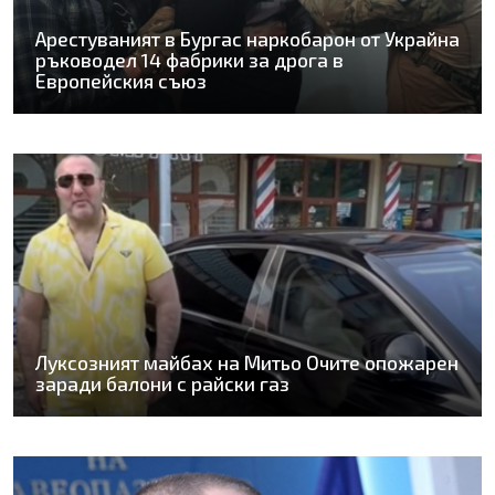
Арестуваният в Бургас наркобарон от Украйна
ръководел 14 фабрики за дрога в
Европейския съюз
Луксозният майбах на Митьо Очите опожарен
заради балони с райски газ