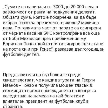
„Сумите са варирали от 3000 до 20 000 лева в
зависимост от ранга на подкупения делегат.
Общата сума, която е похарчена, за да бъде
избран Гонзо за президент, е около 2 милиона
лева. По-голямата част от парите са осигурени
от черната каса на БФС контролирана все още
от Боби Михайлов чрез приближения му
Борислав Попов, който почти сигурно ще остане
на поста си и при Гонзо“, разказва дългогодишен
футболен деятел.
Представители на футболните среди
свидетелстват, че кандидатурата на Георги
Иванов – Гонзо е получила мощен тласък в
седмицата преди провеждането на конгреса
вследствие на намеса на най-богатия и
влиятелен президент на футболен клуб в
страната.