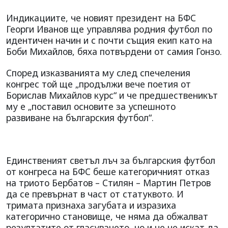
Индикациите, че новият президент на БФС
Георги Иванов ще управлява родния футбол по
идентичен начин и с почти същия екип като на
Боби Михайлов, бяха потвърдени от самия Гонзо.
Според изказванията му след спечеления
конгрес той ще „продължи вече поетия от
Борислав Михайлов курс“ и че предшественикът
му е „поставил основите за успешното
развиване на българския футбол“.
Единственият светъл лъч за българския футбол
от конгреса на БФС беше категоричният отказ
на триото Бербатов – Стилян – Мартин Петров
да се превърнат в част от статуквото. И
тримата признаха загубата и изразиха
категорично становище, че няма да обжалват
резултатите от гласуването, но и че не искат да