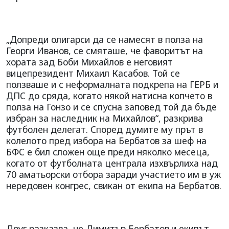
„Допреди олигарси да се намесят в полза на
Георги Иванов, се смяташе, че фаворитът на
хората зад Боби Михайлов е неговият
вицепрезидент Михаил Касабов. Той се
ползваше и с неформалната подкрепа на ГЕРБ и
ДПС до сряда, когато някой натисна копчето в
полза на Гонзо и се спусна заповед той да бъде
избран за наследник на Михайлов“, разкрива
футболен делегат. Според думите му прът в
колелото пред избора на Бербатов за шеф на
БФС е бил сложен още преди няколко месеца,
когато от футболната централа изхвърлиха над
70 аматьорски отбора заради участието им в уж
нередовен конгрес, свикан от екипа на Бербатов.
Друг разказва, че Димитър Бербатов
и екипът