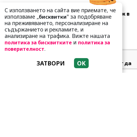
Много скоро! Тези три
С използването на сайта вие приемате, че
зодии ще получат „нож в
използваме „
" за подобряване
бисквитки
гърба“ (Ще бъдат
на преживяването, персонализиране на
предаде...
съдържанието и рекламите, и
анализиране на трафика. Вижте нашата
и
политика за бисквитките
политика за
.
поверителност
ЗАТВОРИ
OK
Тези зодии най-обичат да
не правят нищо! Те са
кралете на мързела
Като прахосмукачки са!
Парите буквално се
„лепят“ на тези три зодии