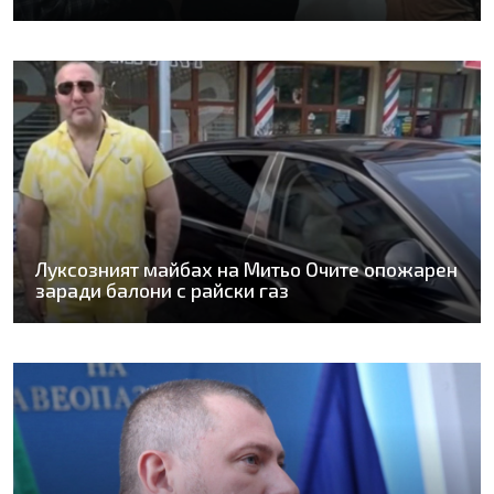
Луксозният майбах на Митьо Очите опожарен
заради балони с райски газ