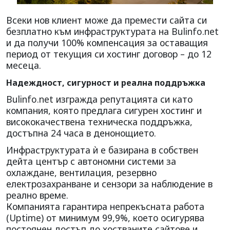
Всеки нов клиент може да премести сайта си
безплатно към инфраструктурата на Bulinfo.net
и да получи 100% компенсация за оставащия
период от текущия си хостинг договор – до 12
месеца.
Надеждност, сигурност и реална поддръжка
Bulinfo.net изгражда репутацията си като
компания, която предлага сигурен хостинг и
висококачествена техническа поддръжка,
достъпна 24 часа в денонощието.
Инфраструктурата ѝ е базирана в собствен
дейта център с автономни системи за
охлаждане, вентилация, резервно
електрозахранване и сензори за наблюдение в
реално време.
Компанията гарантира непрекъсната работа
(Uptime) от минимум 99,9%, което осигурява
постоянен достъп до хостваните сайтове и