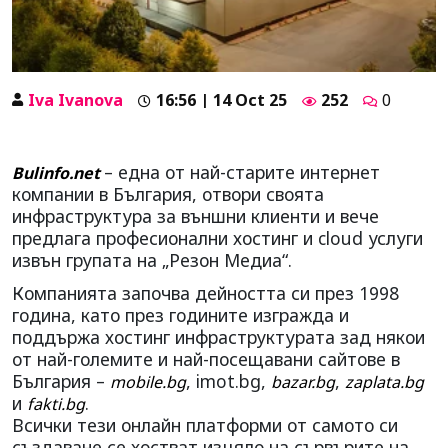
Iva Ivanova
16:56 | 14 Oct 25
252
0
– една от най-старите интернет
Bulinfo.net
компании в България, отвори своята
инфраструктура за външни клиенти и вече
предлага професионални хостинг и cloud услуги
извън групата на „Резон Медиа“.
Компанията започва дейността си през 1998
година, като през годините изгражда и
поддържа хостинг инфраструктурата зад някои
от най-големите и най-посещавани сайтове в
България –
, imot.bg,
,
mobile.bg
bazar.bg
zaplata.bg
и
.
fakti.bg
Всички тези онлайн платформи от самото си
създаване се хостват изцяло на сървърите на