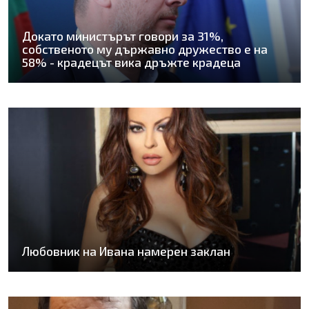
Докато министърът говори за 31%,
собственото му държавно дружество е на
58% - крадецът вика дръжте крадеца
Любовник на Ивана намерен заклан