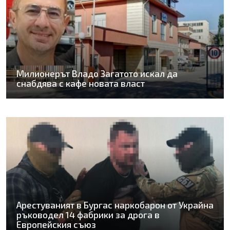
Милионерът Владо Загатото искал да
снабдява с кафе новата власт
Арестуваният в Бургас наркобарон от Украйна
ръководел 14 фабрики за дрога в
Европейския съюз