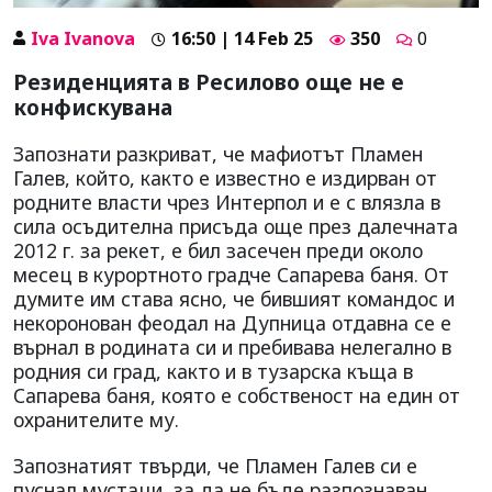
Iva Ivanova
16:50 | 14 Feb 25
350
0
Резиденцията в Ресилово още не е
конфискувана
Запознати разкриват, че мафиотът Пламен
Галев, който, както е известно е издирван от
родните власти чрез Интерпол и е с влязла в
сила осъдителна присъда още през далечната
2012 г. за рекет, е бил засечен преди около
месец в курортното градче Сапарева баня. От
думите им става ясно, че бившият командос и
некоронован феодал на Дупница отдавна се е
върнал в родината си и пребивава нелегално в
родния си град, както и в тузарска къща в
Сапарева баня, която е собственост на един от
охранителите му.
Запознатият твърди, че Пламен Галев си е
пуснал мустаци, за да не бъде разпознаван