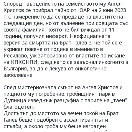
Според твърдението на семейството му Ангел
Христов се прибрал тайно от ЮАР на 2 юни 2023
г. с намерението да се предаде на властите на
следващия ден, но от вълнение при срещата със
своята фамилия, която не бил виждал от 11
години, получил инфаркт. Неофициалната
версия за смъртта на Брат Галев е, че той се е
укривал повече от година в имението в
Ресилово, уж запорирано от властите по искане
на КПКОНПИ, след като се завърнал инкогнито в
България, за да е лекува от онкологично
заболяване.
След мистериозната смърт на Ангел Христов и
пищното му погребение, гробищният парк в
Дупница изведнъж разцъфна с парите на „таен“
благодетел.
Достъпът до мястото за вечен покой на Брат
Галев беше подобрен с асфалтиран път и
стълби, а около гроба му беше изграден