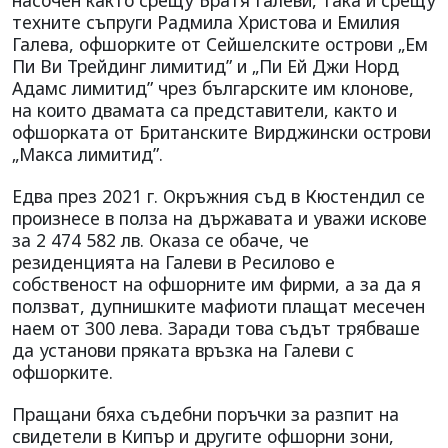
насочен както срещу Братя Галеви, така и срещу
техните съпруги Радмила Христова и Емилия
Галева, офшорките от Сейшелските острови „Ем
Пи Ви Трейдинг лимитид” и „Пи Ей Джи Норд
Адамс лимитид” чрез българските им клонове,
на които двамата са представители, както и
офшорката от Британските Вирджински острови
„Макса лимитид”.
Едва през 2021 г. Окръжния съд в Кюстендил се
произнесе в полза на държавата и уважи искове
за 2 474 582 лв. Оказа се обаче, че
резиденцията на Галеви в Ресилово е
собственост на офшорните им фирми, а за да я
ползват, дупнишките мафиоти плащат месечен
наем от 300 лева. Заради това съдът трябваше
да установи пряката връзка на Галеви с
офшорките.
Пращани бяха съдебни поръчки за разпит на
свидетели в Кипър и другите офшорни зони,