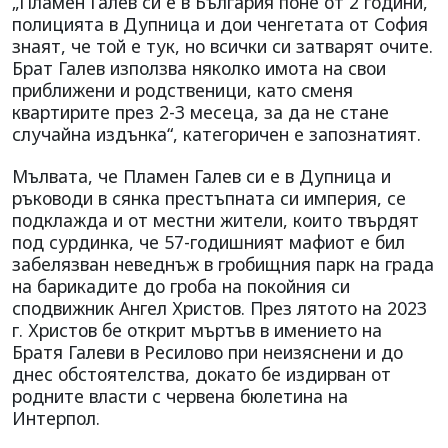
„Пламен Галев си е в България поне от 2 години,
полицията в Дупница и дои ченгетата от София
знаят, че той е тук, но всички си затварят очите.
Брат Галев използва няколко имота на свои
приближени и родственици, като сменя
квартирите през 2-3 месеца, за да не стане
случайна издънка“, категоричен е запознатият.
Мълвата, че Пламен Галев си е в Дупница и
ръководи в сянка престъпната си империя, се
подклажда и от местни жители, които твърдят
под сурдинка, че 57-годишният мафиот е бил
забелязван неведнъж в гробищния парк на града
на барикадите до гроба на покойния си
сподвижник Ангел Христов. През лятото на 2023
г. Христов бе открит мъртъв в имението на
Братя Галеви в Ресилово при неизяснени и до
днес обстоятелства, докато бе издирван от
родните власти с червена бюлетина на
Интерпол.