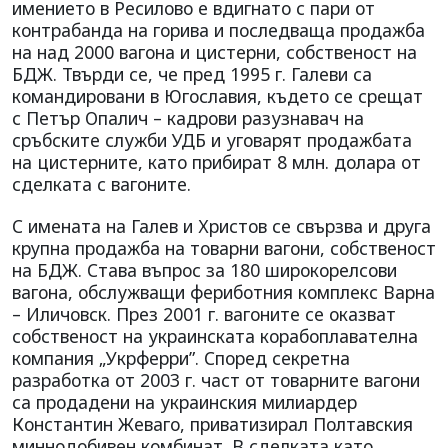
имението в Ресилово е вдигнато с пари от
контрабанда на горива и последваща продажба
на над 2000 вагона и цистерни, собственост на
БДЖ. Твърди се, че пред 1995 г. Галеви са
командировани в Югославия, където се срещат
с Петър Опалич – кадрови разузнавач на
сръбските служби УДБ и уговарят продажбата
на цистерните, като прибират 8 млн. долара от
сделката с вагоните.
С имената на Галев и Христов се свързва и друга
крупна продажба на товарни вагони, собственост
на БДЖ. Става въпрос за 180 широкорелсови
вагона, обслужващи фериботния комплекс Варна
– Иличовск. През 2001 г. вагоните се оказват
собственост на украинската корабоплавателна
компания „Укрферри”. Според секретна
разработка от 2003 г. част от товарните вагони
са продадени на украинския милиардер
Константин Жеваго, приватизирал Полтавския
миннодобивен комбинат. В сделката като