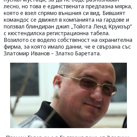
лесно, но това е единствената предпазна мярка,
която е взел спрямо външния си вид. Бившият
командос се движел в компанията на гардове и
ползвал блиндиран джип „Тойота Ленд Круизър“
с кюстендилска регистрационна табела.
Возилото се водело собственост на охранителна
фирма, за която имало данни, че е свързана със
Златомир Иванов – Златко Баретата.