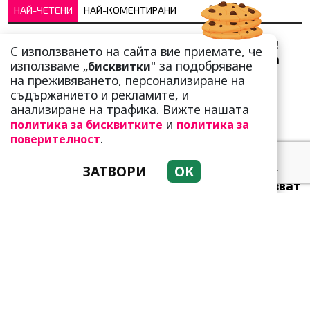
НАЙ-ЧЕТЕНИ
НАЙ-КОМЕНТИРАНИ
Сърце юнашко не трае!
С използването на сайта вие приемате, че
Ричи Тъпото си вдигна
използваме „
" за подобряване
бисквитки
стандарта: Замени
на преживяването, персонализиране на
чалгарка...
съдържанието и рекламите, и
анализиране на трафика. Вижте нашата
и
политика за бисквитките
политика за
.
поверителност
ЗАТВОРИ
OK
Много неволи очакват
тези зодии! Трудно казват
„не“
Привличат се като