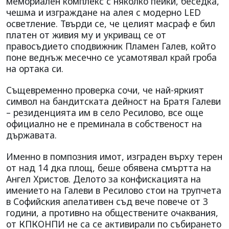
мемориален комплекс с няколко пейки, беседка,
чешма и изграждане на алея с модерно LED
осветление. Твърди се, че целият масраф е бил
платен от живия му и укриващ се от
правосъдието сподвижник Пламен Галев, който
поне веднъж месечно се усамотявал край гроба
на ортака си.
Същевременно проверка сочи, че най-яркият
символ на бандитската дейност на Братя Галеви
– резиденцията им в село Ресилово, все още
официално не е преминала в собственост на
държавата.
Именно в помпозния имот, изграден върху терен
от над 14 дка площ, беше обявена смъртта на
Ангел Христов. Делото за конфискацията на
имението на Галеви в Ресилово стои на трупчета
в Софийския апелативен съд вече повече от 3
години, а противно на обществените очаквания,
от КПКОНПИ не са се активирали по събирането