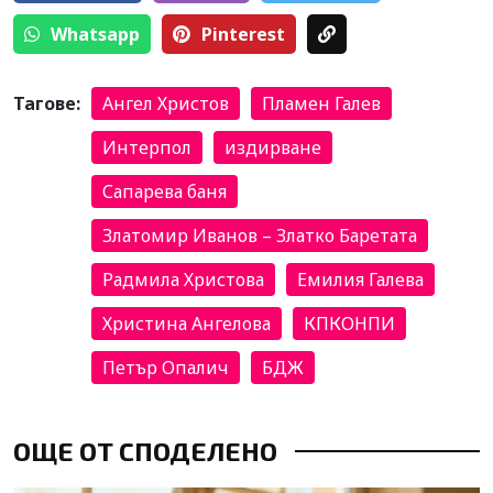
Whatsapp
Pinterest
Тагове:
Ангел Христов
Пламен Галев
Интерпол
издирване
Сапарева баня
Златомир Иванов – Златко Баретата
Радмила Христова
Емилия Галева
Христина Ангелова
КПКОНПИ
Петър Опалич
БДЖ
ОЩЕ ОТ СПОДЕЛЕНО