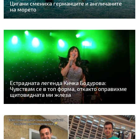
Цигани смениха германците и англичаните
на морето
Естрадната легенда Кичка Бодурова:
Чувствам се в топ форма, откакто оправихме
щитовидната ми жлеза