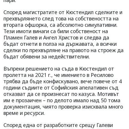
пари.
Според магистратите от Кюстендил сделките и
прехвърлянето след това на собствеността на
втората офшорка, са абсолютно симулативни.
Тези имоти винаги са били собственост на
Пламен Галев и Ангел Христов и следва да
бъдат отнети в полза на държавата, а всички
сделки по прехвърляне на правото на строеж да
бъдат обявени за недействителни.
Въпреки решението на съда в Кюстендил от
пролетта на 2021 г., че имението в Ресилово
трябва да бъде конфискувано, вече повече от 4
години съдиите от Софийския апелативен съд
отказват да се произнесат по казуса. Мотивът
им е прозаичен – по делото имало над 50 тома
документация, чиято проверка изисквала много
време и ресурси.
Според една от разработките срещу Галеви