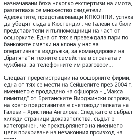
назначавани бяха няколко експертизи на имота,
разпитваха се множество свидетели.
Адвокатите, представляващи КПКОНПИ, успяха
да убедят съда в Кюстендил, че Галеви са били
представители и пълномощници на част от
офшорките. Една от тях е превеждала пари по
банковите сметки на клона у нас за
оперативната издръжка, за командировки на
„братята“ и техните семейства в страната и
чужбина, за телефонните им разговори…
Следват пререгистрации на офшорните фирми,
една от тях се мести на Сейшелите през 2004 г.
имението е продадено на офшорка – „Макса
лимитид“ от Британските Вирджински острови,
на която представител е счетоводителката на
Галеви – Христина Ангелова. След като е събрал
хиляди страници доказателства, съдът е
категоричен, че прехвърлянето на имението
цели прикриване на незаконния произход на