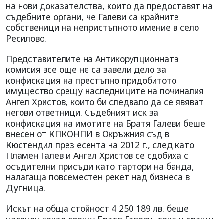
на нови доказателства, които да предоставят на
съдебните органи, че Галеви са крайните
собственици на непристъпното имение в село
Ресилово.
Представителите на Антикорупционната
комисия все още не са завели дело за
конфискация на престъпно придобитото
имущество срещу наследниците на починалия
Ангел Христов, които би следвало да се явяват
негови ответници. Съдебният иск за
конфискация на имотите на Братя Галеви беше
внесен от КПКОНПИ в Окръжния съд в
Кюстендил през есента на 2012 г., след като
Пламен Галев и Ангел Христов се сдобиха с
осъдителни присъди като тартори на банда,
налагаща повсеместен рекет над бизнеса в
Дупница.
Искът на обща стойност 4 250 189 лв. беше