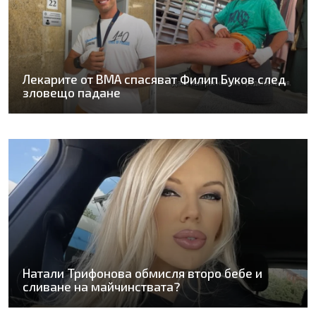
Лекарите от ВМА спасяват Филип Буков след
зловещо падане
Натали Трифонова обмисля второ бебе и
сливане на майчинствата?