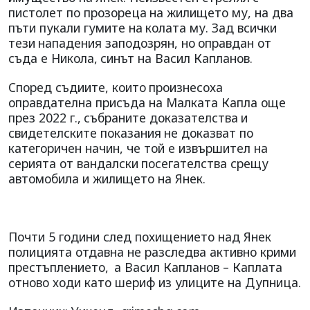
пистолет по прозореца
на жилището му, на два
пъти пукали гумите на
колата му. Зад всички
тези
нападения заподозрян, но
оправдан от
съда е Никола,
синът на Васил Капланов.
Според съдиите, които
произнесоха
оправдателна присъда на Малката Капла още
през 2022 г.,
събраните доказателства
и
свидетелските показания
не доказват по
категоричен начин, че той е извършител на
серията от вандалски
посегателства срещу
автомобила и жилището на Янек.
Почти 5 години след похищението над Янек
полицията отдавна не разследва активно крими
престъплението,
а Васил Капланов – Каплата
отново ходи като шериф из улиците на Дупница.