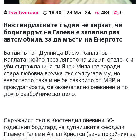
Iva Ivanova
18:30 | 23 Mar 24
483
0
Кюстендилските съдии не вярват, че
бодигардът на Галеви е запалил два
автомобила, за да мъсти на Енергото
Бандитът от Дупница Васил Капланов –
Каплата, който през лятото на 2020 г. отвлече и
уби съгражданина си Янек Миланов заради
стара любовна връзка със съпругата му, но
зверството така и не бе разкрито от МВР и
прокуратурата, бе окончателно оневинен и по
друго разбойническо дело.
Окръжният съд в Кюстендил оневини 50-
годишния бодигард на дупнишките феодали
Пламен Галев и Ангел Христов (вече покойник) за