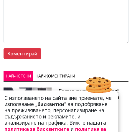
НАЙ-ЧЕТЕНИ
НАЙ-КОМЕНТИРАНИ
Сърце юнашко не трае!
Ричи Тъпото си вдигна
С използването на сайта вие приемате, че
стандарта: Замени
използваме „
" за подобряване
бисквитки
чалгарка...
на преживяването, персонализиране на
съдържанието и рекламите, и
анализиране на трафика. Вижте нашата
и
политика за бисквитките
политика за