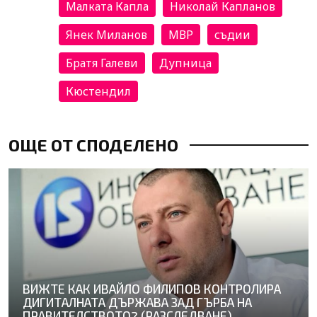
Малката Капла
Николай Капланов
Янек Миланов
МВР
съдии
Братя Галеви
Дупница
Кюстендил
ОЩЕ ОТ СПОДЕЛЕНО
ВИЖТЕ КАК ИВАЙЛО ФИЛИПОВ КОНТРОЛИРА
ДИГИТАЛНАТА ДЪРЖАВА ЗАД ГЪРБА НА
ПРАВИТЕЛСТВОТО? (РАЗСЛЕДВАНЕ)