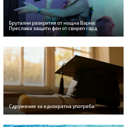
Брутални разкрития от нощна Варна:
Преслава защити фен от свиреп гард
Сдружение за еднократна употреба