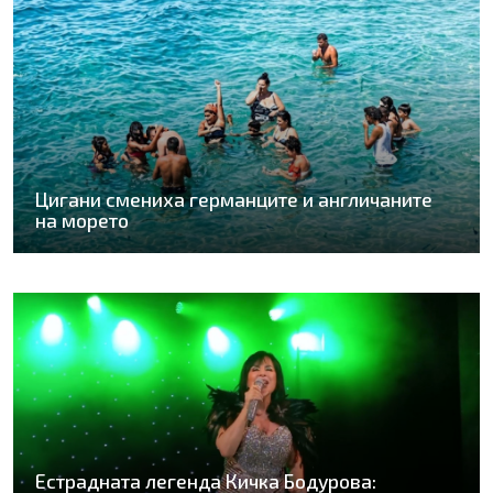
Цигани смениха германците и англичаните
на морето
Естрадната легенда Кичка Бодурова: