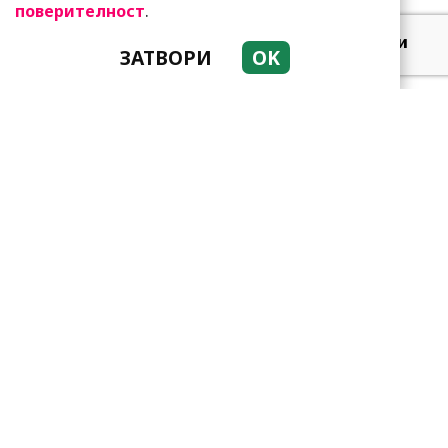
.
поверителност
Добре е да знаете! Тези
ЗАТВОРИ
OK
три зодии умеят да
омагьосват
Тези зодии са супер
амбициозни! Винаги
преследват мечтите си
Мъжете от тези зодии са
зетьове мечта! Те са