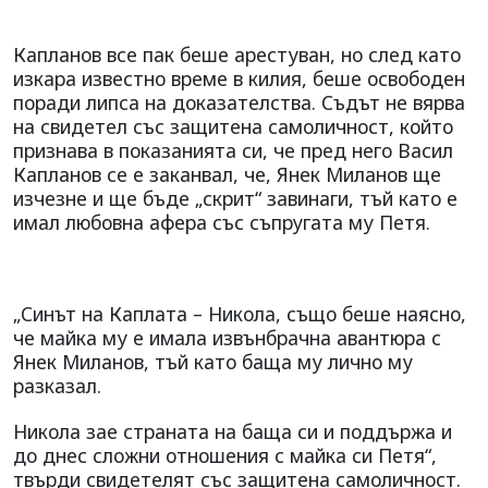
Капланов все пак беше арестуван, но след като
изкара известно време в килия, беше освободен
поради липса на доказателства. Съдът не вярва
на свидетел със защитена самоличност, който
признава в показанията си, че пред него Васил
Капланов се е заканвал, че, Янек Миланов ще
изчезне и ще бъде „скрит“ завинаги, тъй като е
имал любовна афера със съпругата му Петя.
„Синът на Каплата – Никола, също беше наясно,
че майка му е имала извънбрачна авантюра с
Янек Миланов, тъй като баща му лично му
разказал.
Никола зае страната на баща си и поддържа и
до днес сложни отношения с майка си Петя“,
твърди свидетелят със защитена самоличност.