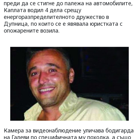
преди да се стигне до палежа на автомобилите,
Каплата водил 4 дела срещу
енергоразпределителното дружество в
Дупница, по които се е явявала юристката с
опожарените возила.
Камера за видеонаблюдение уличава бодигарда
на Галеви по специфичната му походка, а също