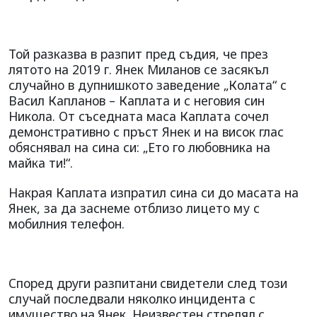
Той разказва в разпит пред съдия, че през
лятото на 2019 г. Янек Миланов се засякъл
случайно в дупнишкото заведение „Колата“ с
Васил Капланов – Каплата и с неговия син
Никола. От съседната маса Каплата сочел
демонстративно с пръст Янек и на висок глас
обяснявал на сина си: „Ето го любовника на
майка ти!“.
Накрая Каплата изпратил сина си до масата на
Янек, за да заснеме отблизо лицето му с
мобилния
телефон.
Според други разпитани
свидетели след този
случай последвали няколко
инцидента с
имущество на
Янек. Неизвестен стрелял
с