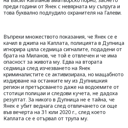
преди години от Янек с невярната му съпруга и
това буквално подлудило охранителя на Галеви.
Въпреки множеството показания, че Янек се е
качил в джипа на Каплата, полицията в Дупница
игнорира цяла седмица сигналите, подадени от
брата на Миланов, че той е отвлечен и че има
опасност за живота му. Едва на втората
седмица след изчезването на Янек
криминалистите се активизираха, но мащабното
издирване на останките му из Дупнишкия
регион и претърсването даже на водоемите от
стотици полицаи и следови кучета, не дадоха
резултат. За никого в Дупница не е тайна, че
Янек е убит веднага след отвличането си още
във вечерта на 31 юли 2020 г., след което
Каплата се е отървал от трупа му.