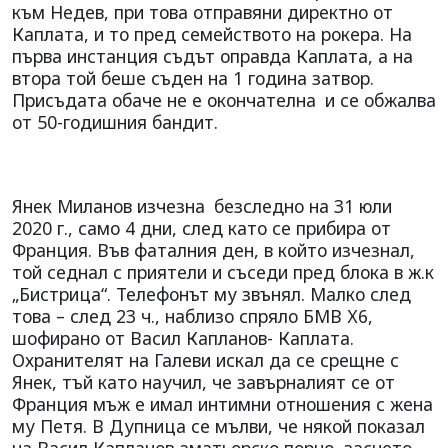
към Недев, при това отправяни директно от
Каплата, и то пред семейството на рокера. На
първа инстанция съдът оправда Каплата, а на
втора той беше съден на 1 година затвор.
Присъдата обаче не е окончателна
и се обжалва
от 50-годишния бандит.
Янек Миланов изчезна
безследно на 31 юли
2020 г., само 4 дни, след като се прибира от
Франция. Във фаталния ден, в който изчезнал,
той седнал с приятели и съседи пред блока в ж.к
„Бистрица“. Телефонът му звънял. Малко след
това – след 23 ч., наблизо спряло БМВ Х6,
шофирано от Васил Капланов- Каплата.
Охранителят на Галеви искал да се срещне с
Янек, тъй като научил, че завърналият се от
Франция мъж е имал интимни отношения с жена
му Петя. В Дупница се мълви, че някой показал
на Васил Капланов аматьорско порно, заснето