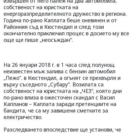
извършен от него палеж на два автомобила,
собственост на юристката на
енергоразпределителното дружество в региона.
Година по-рано
Каплата беше оневинен и от
Районния съд в Кюстендил и след този
окончателно приключил процес в досието му все
още ще пише „неосъждан“.
На 26 януари 2018 г. в 1 часа след полунощ
неизвестен мъж залива с бензин автомобил
„Пежо“. в Кюстендил, а огънят се прехвърля и
върху съседното „Субару“. Возилата са
собственост на юристката на „ЧЕЗ“, която дни
по-рано влиза в ожесточен скандал с Васил
Капланов – Каплата заради претенциите на
бандита, че са му завишени сметките за
електричество.
Разследването впоследствие ще установи, че