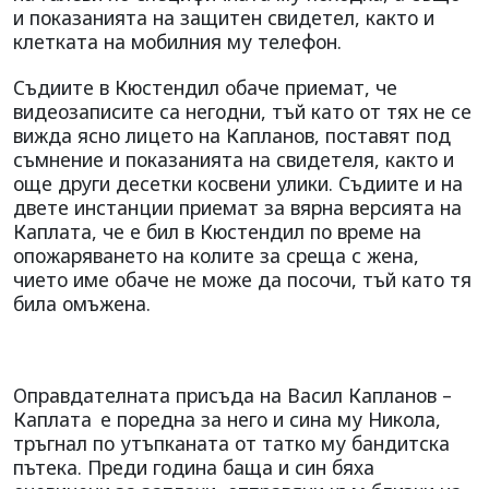
и показанията на защитен свидетел, както и
клетката на мобилния му телефон.
Съдиите в Кюстендил обаче приемат, че
видеозаписите са негодни, тъй като от тях не се
вижда ясно лицето на Капланов, поставят под
съмнение и показанията на свидетеля, както и
още други десетки косвени улики. Съдиите и на
двете инстанции приемат за вярна версията на
Каплата, че е бил в Кюстендил по време на
опожаряването на колите за среща с жена,
чието име обаче не може да посочи, тъй като тя
била омъжена.
Оправдателната присъда на Васил Капланов –
Каплата
е поредна за него и сина му Никола,
тръгнал по утъпканата от татко му бандитска
пътека. Преди година баща и син бяха