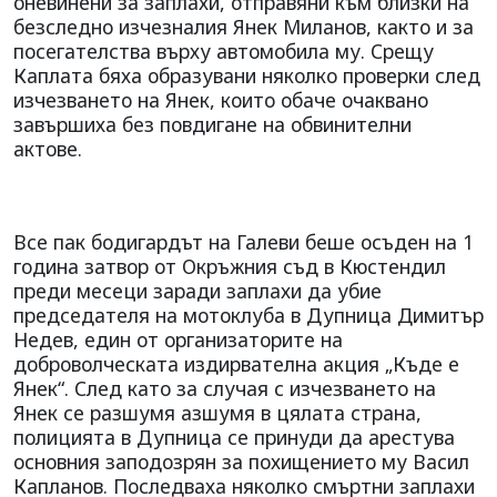
оневинени за заплахи, отправяни към близки на
безследно изчезналия Янек Миланов, както и за
посегателства върху автомобила му. Срещу
Каплата бяха образувани няколко проверки след
изчезването на Янек, които обаче очаквано
завършиха без повдигане на обвинителни
актове.
Все пак бодигардът на Галеви беше осъден на 1
година затвор от Окръжния съд в Кюстендил
преди месеци заради заплахи да убие
председателя на мотоклуба в Дупница Димитър
Недев, един от организаторите на
доброволческата издирвателна акция „Къде е
Янек“. След като за случая с изчезването на
Янек се разшумя азшумя в цялата страна,
полицията в Дупница се принуди да арестува
основния заподозрян за похищението му Васил
Капланов. Последваха няколко смъртни заплахи