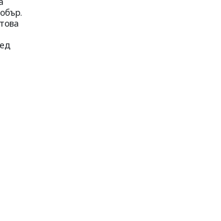
а
обър.
 това
ред