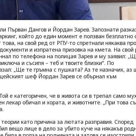
али Първан Дангов и Йордан Зарев. Запознати разка
паркинг, който до един момент е ползван безплатно 
т това, на свой ред от РПУ-то спретнали някаква пр
 документи и изпратена призовка на кмета. На свой
ъннал по телефона на полицая Зарев и му заявил: „
иключа и съсипя – теб и твоите близки". По
ал: „Ще те гръмна с пушката? Аз те назначих, аз 
ицейският шеф Йордан Зарев се обърнал към
Той е категоричен, че в живота си в трепал само му
ен лекар обичал и хората, и животните. „При това с
а.
 теории като причина за лютата разправия. Според
бил вещо лице в дело за убито куче на някакъв род
е била в полза на роднината и затова се изострили