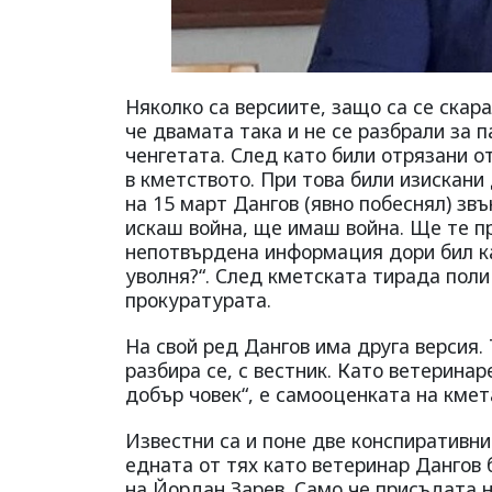
Няколко са версиите, защо са се скар
че двамата така и не се разбрали за 
ченгетата. След като били отрязани о
в кметството. При това били изискани
на 15 март Дангов (явно побеснял) зв
искаш война, ще имаш война. Ще те пр
непотвърдена информация дори бил каз
уволня?“. След кметската тирада пол
прокуратурата.
На свой ред Дангов има друга версия. 
разбира се, с вестник. Като ветеринар
добър човек“, е самооценката на кмет
Известни са и поне две конспиративни
едната от тях като ветеринар Дангов 
на Йордан Зарев. Само че присъдата н