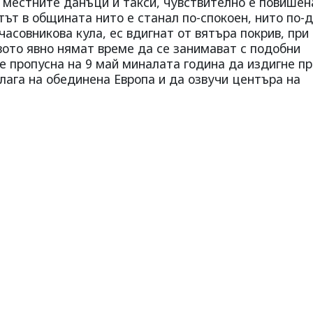
 местните данъци и такси, чувствително е повишен
тът в общината нито е станал по-спокоен, нито по-д
асовникова кула, ес вдигнат от вятъра покрив, при
вото явно нямат време да се занимават с подобни
е пропусна на 9 май миналата година да издигне п
лага на обединена Европа и да озвучи центъра на