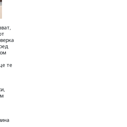
зват,
от
оверка
 ред
Щом
ще те
хи,
ъм
нина