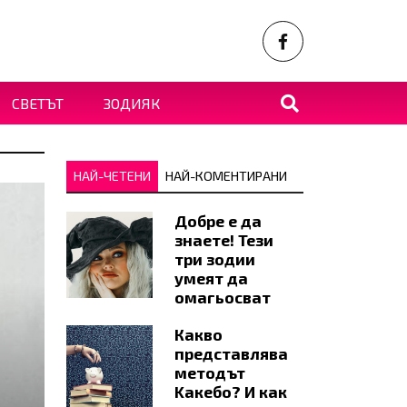
СВЕТЪТ
ЗОДИЯК
НАЙ-ЧЕТЕНИ
НАЙ-КОМЕНТИРАНИ
Добре е да
знаете! Тези
три зодии
умеят да
омагьосват
Какво
представлява
методът
Kaкебо? И как