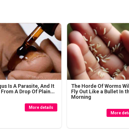
us Is A Parasite, And It
The Horde Of Worms Wil
 From A Drop Of Plain...
Fly Out Like a Bullet In t
Morning
More details
More deta