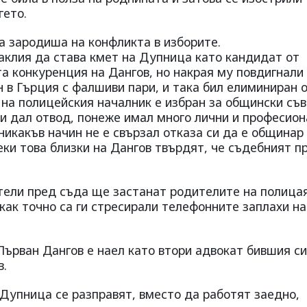
гето.
а зародиша на конфликта в изборите.
клия да става кмет на Дупница като кандидат от
а конкуренция на Дангов, но накрая му повдигнали
н в Гърция с фалшиви пари, и така бил елиминиран 
т на полицейския началник е избран за общински съ
си дал отвод, понеже имал много лични и професио
никакъв начин не е свързал отказа си да е общинар 
ки това близки на Дангов твърдят, че съдебният п
тели пред съда ще застанат родителите на полица
 как точно са ги стресирали телефонните заплахи на
Първан Дангов е наел като втори адвокат бившия си
в.
 Дупница се разправят, вместо да работят заедно,