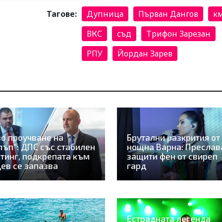
Тагове:
Дупница
Първан Дангов
к
ВКС
съд
Трифон Зарезан
РПУ
Йордан Зарев
о проучване на
Брутални разкрития от
лъп“: ДПС със стабилен
нощна Варна: Преслав
тинг, подкрепата към
защити фен от свиреп
ев се запазва
гард
Естрадната легенда