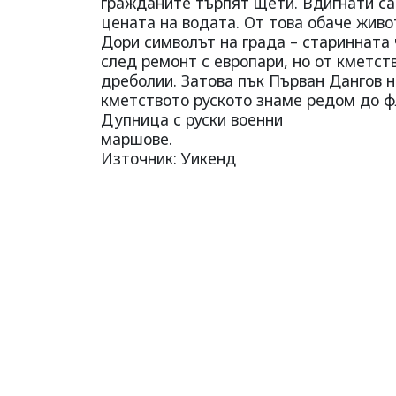
гражданите търпят щети. Вдигнати са
цената на водата. От това обаче живо
Дори символът на града – старинната ч
след ремонт с европари, но от кметст
дреболии. Затова пък Първан Дангов н
кметството руското знаме редом до ф
Дупница с руски военни
маршове.
Източник: Уикенд