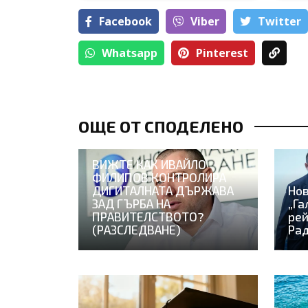
Facebook
Viber
Тwitter
Whatsapp
Pinterest
ОЩЕ ОТ СПОДЕЛЕНО
ВИЖТЕ КАК ИВАЙЛО
ФИЛИПОВ КОНТРОЛИРА
ДИГИТАЛНАТА ДЪРЖАВА
Нов
ЗАД ГЪРБА НА
„Га
ПРАВИТЕЛСТВОТО?
рей
(РАЗСЛЕДВАНЕ)
Рад