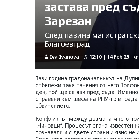
застава пред с
Зарезан
След лавина магистратск
Благоевград
Iva Ivanova
12:10 | 14 Feb 25
Тази година градоначалникът на Дуп
отбележи така тачения от него Трифо
ден, той ще се яви пред съда. Именно
оправени към шефа на РПУ-то в града 
обвинението.
Конфликтът между двамата много прил
„Чичовци“. Процесът стана известен н
познавали и с двете страни и явно не
След като делото на два пъти стига д