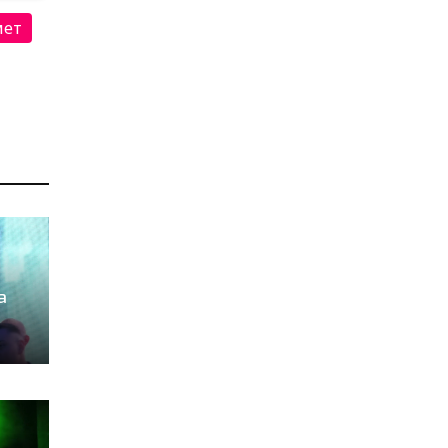
мет
а