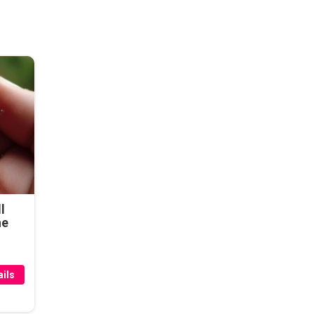
l
he
ils