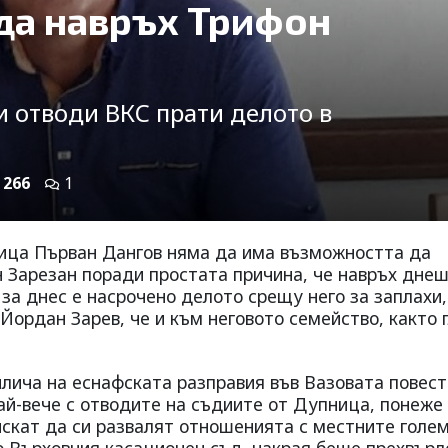
ъда навръх Трифон
и отводи ВКС прати делото в
266
1
ница Първан Дангов няма да има възможността да
н Зарезан поради простата причина, че навръх дне
 за днес е насрочено делото срещу него за заплахи,
Йордан Зарев, че и към неговото семейство, както 
ича на еснафската разправия във Вазовата повест
ай-вече с отводите на съдиите от Дупница, понеже
 искат да си развалят отношенията с местните голе
о Върховния касационен съд, накрая беше прехвърл