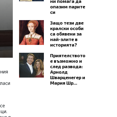
ни помага да
опазим парите
си
Защо тези две
кралски особи
са обявени за
най-злите в
историята?
Приятелството
е възможно и
след развода:
шния
Арнолд
Шварценегер и
гласи
Мария Шр...
 се
мци.
ено в