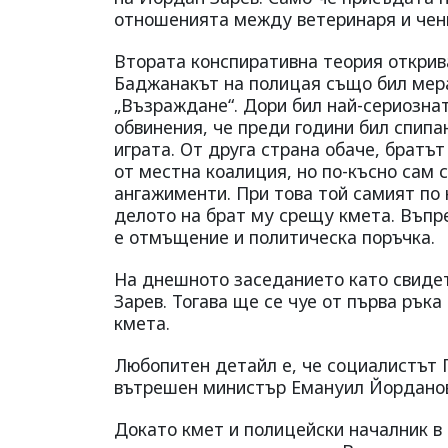
отношенията между ветеринаря и чен
Втората конспиративна теория открив
Баджанакът на полицая също бил мера
„Възраждане“. Дори бил най-сериознат
обвинения, че преди години бил спипа
играта. От друга страна обаче, братъ
от местна коалиция, но по-късно сам 
ангажименти. При това той самият по 
делото на брат му срещу кмета. Въпре
е отмъщение и политическа поръчка.
На днешното заседанието като свиде
Зарев. Тогава ще се чуе от първа ръка
кмета.
Любопитен детайл е, че социалистът 
вътрешен министър Емануил Йордано
Докато кмет и полицейски началник в