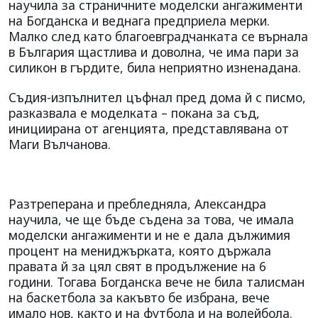
научила за страничните моделски ангажименти
на Богданска и веднага предприела мерки.
Малко след като благоевградчанката се върнала
в България щастлива и доволна, че има пари за
силикон в гърдите, била неприятно изненадана.
Съдия-изпълнител цъфнал пред дома й с писмо,
разказвала е моделката – покана за съд,
инициирана от агенцията, представлявана от
Маги Вълчанова.
Разтреперана и пребледняла, Александра
научила, че ще бъде съдена за това, че имала
моделски ангажименти и не е дала дължимия
процент на мениджърката, която държала
правата й за цял свят в продължение на 6
години. Тогава Богданска вече не била талисман
на баскетбола за какъвто бе избрана, вече
имало нов, както и на футбола и на волейбола.