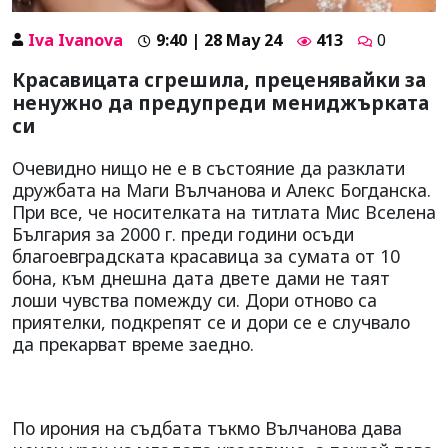
Iva Ivanova
9:40 | 28 May 24
413
0
Красавицата сгрешила, преценявайки за
ненужно да предупреди мениджърката
си
Очевидно нищо не е в състояние да разклати
дружбата на Маги Вълчанова и Алекс Богданска.
При все, че носителката на титлата Мис Вселена
България за 2000 г. преди години осъди
благоевградската красавица за сумата от 10
бона, към днешна дата двете дами не таят
лоши чувства помежду си. Дори отново са
приятелки, подкрепят се и дори се е случвало
да прекарват време заедно.
По ирония на съдбата тъкмо Вълчанова
дава