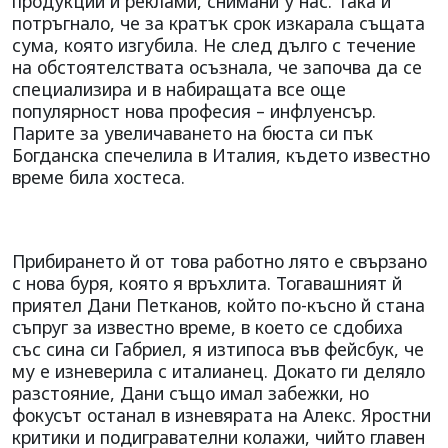
продукции и реклами, снимани у нас. Така й
потръгнало, че за кратък срок изкарала същата
сума, която изгубила. Не след дълго с течение
на обстоятелствата осъзнала, че започва да се
специализира и в набиращата все още
популярност нова професия – инфлуенсър.
Парите за увеличаването на бюста си пък
Богданска спечелила в Италия, където известно
време била хостеса.
Прибирането й от това работно лято е свързано
с нова буря, която я връхлита. Тогавашният й
приятел Дани Петканов, който по-късно й стана
съпруг за известно време, в което се сдобиха
със сина си Габриел, я изтипоса във фейсбук, че
му е изневерила с италианец. Докато ги деляло
разстояние, Дани също имал забежки, но
фокусът останал в изневярата на Алекс. Яростни
критики и подигравателни колажи, чийто главен