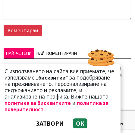
НАЙ-ЧЕТЕНИ
НАЙ-КОМЕНТИРАНИ
Сърце юнашко не трае!
С използването на сайта вие приемате, че
Ричи Тъпото си вдигна
използваме „
" за подобряване
бисквитки
стандарта: Замени
на преживяването, персонализиране на
чалгарка...
съдържанието и рекламите, и
анализиране на трафика. Вижте нашата
и
политика за бисквитките
политика за
.
поверителност
ЗАТВОРИ
OK
Добре е да знаете! Тези
три зодии умеят да