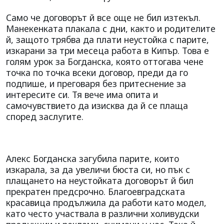
Само че договорът й все още не бил изтекъл.
Манекенката плакала с дни, както и родителите
й, защото трябва да плати неустойка с парите,
изкарани за три месеца работа в Кипър. Това е
голям урок за Богданска, която оттогава чене
точка по точка всеки договор, преди да го
подпише, и преговаря без притеснение за
интересите си. Тя вече има опита и
самочувствието да изисква да й се плаща
според заслугите.
Алекс Богданска загубила парите, които
изкарала, за да увеличи бюста си, но пък с
плащането на неустойката договорът й бил
прекратен предсрочно. Благоевградската
красавица продължила да работи като модел,
като често участвала в различни холивудски