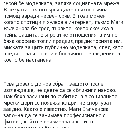
герой бе моделката, заляха социалната мрежа.
В резултат тя потърси даже психологична
помощ заради нервен срив. В този
момент,
когато стотици я хулеха в интернет, тъкмо Маги
Вълчанова бе сред първите, които скочиха в
нейна защита. Въпреки че отношенията им не
бяха особено топли предвид предисторията им,
миската защити публично моделката, след като
преди това я посети в болничното заведение, в
което бе настанена.
Това довело до нов обрат, защото после
изглеждаше, че двете са се сближили наново.
Пак бяха засичани по събития, а в социалните
мрежи дори се появиха кадри, че спортуват
заедно. Както е известно, Маги Вълчанова
започна да се занимава професионално с
фитнес, който е неизменна част и от
ежедневието на Богданска.