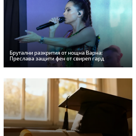
Брутални разкрития от нощна Варна:
Преслава защити фен от свиреп гард