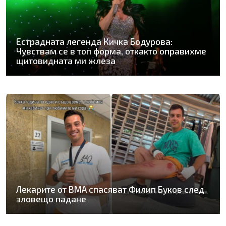
Естрадната легенда Кичка Бодурова:
Чувствам се в топ форма, откакто оправихме
щитовидната ми жлеза
Лекарите от ВМА спасяват Филип Буков след
зловещо падане