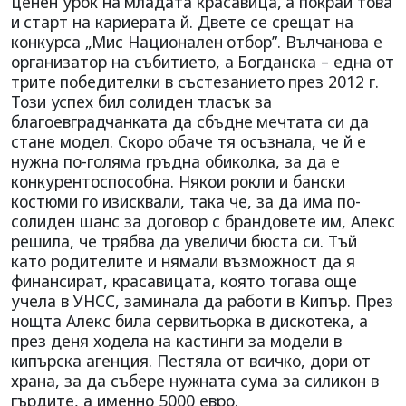
ценен урок на
младата красавица,
а покрай това
и
старт на кариерата й. Двете се срещат на
конкурса „Мис Национален
отбор”. Вълчанова е
организатор на събитието, а
Богданска – една от
трите
победителки в състезанието
през 2012 г.
Този успех бил
солиден тласък за
благоевградчанката да сбъдне
мечтата си да
стане модел. Скоро обаче тя осъзнала, че й е
нужна по-голяма гръдна обиколка, за да е
конкурентоспособна. Някои рокли и бански
костюми го изисквали, така че, за да има по-
солиден шанс за договор с брандовете им, Алекс
решила, че трябва да увеличи бюста си. Тъй
като родителите и нямали възможност да я
финансират, красавицата, която тогава още
учела в УНСС, заминала да работи в Кипър. През
нощта Алекс била сервитьорка в дискотека, а
през деня ходела на кастинги за модели в
кипърска агенция. Пестяла от всичко, дори от
храна, за да събере нужната сума за силикон в
гърдите, а именно 5000 евро.