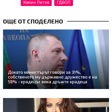
Калин Литов
ГДБОП
ОЩЕ ОТ СПОДЕЛЕНО
Докато министърът говори за 31%,
собственото му държавно дружество е на
58% - крадецът вика дръжте крадеца