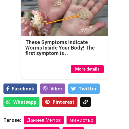
These Symptoms Indicate
Worms Inside Your Body! The
first symptom is ..
More details
Facebook
Viber
Тwitter
Whatsapp
Pinterest
Тагове:
Даниел Митов
министър