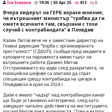
Iva Ivanova
19:36 | 03 Apr 25
413
0
Вчера лидерът на ГЕРБ изрази мнение,
че вътрешният министър "трябва да ги
омете всичките там, свързани с този
случай с контрабандата" в Пловдив
Калин Литов вече не е заместник-директор на
Главна дирекция "Борба с организираната
престъпност" (ГДБОП), съобщи пред медиите в
кулоарите на парламента министърът на
вътрешните работи Даниел Митов.
Отстраняването му идва след разкритията, че
полицейски шефове са опитали да спрат
спецакция срещу контрабанда на цигари в
Пловдивско в края на 2024 г.
Дали е имало "чадър" над контрабанден канал
ще бъде установено категорично, след като
завършат напълно действията на институциите,
посочи Митов пред журналисти. "Това е въпрос