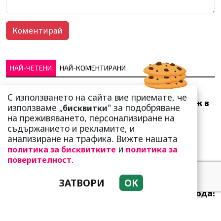
НАЙ-ЧЕТЕНИ
НАЙ-КОМЕНТИРАНИ
Много скоро! Тези три
С използването на сайта вие приемате, че
зодии ще получат „нож в
използваме „
" за подобряване
бисквитки
гърба“ (Ще бъдат
на преживяването, персонализиране на
предаде...
съдържанието и рекламите, и
анализиране на трафика. Вижте нашата
и
политика за бисквитките
политика за
.
поверителност
ЗАТВОРИ
OK
Приятелството е
възможно и след развода:
Арнолд Шварценегер и
Мария Шр...