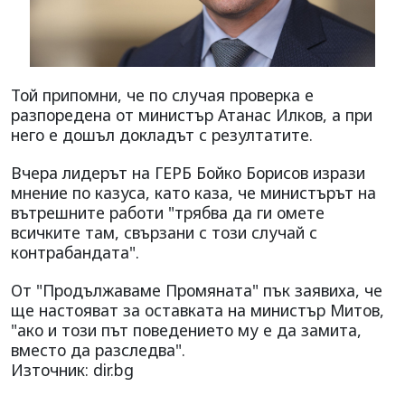
Той припомни, че по случая проверка е
разпоредена от министър Атанас Илков, а при
него е дошъл докладът с резултатите.
Вчера лидерът на ГЕРБ Бойко Борисов изрази
мнение по казуса, като каза, че министърът на
вътрешните работи "трябва да ги омете
всичките там, свързани с този случай с
контрабандата".
От "Продължаваме Промяната" пък заявиха, че
ще настояват за оставката на министър Митов,
"ако и този път поведението му е да замита,
вместо да разследва".
Източник: dir.bg