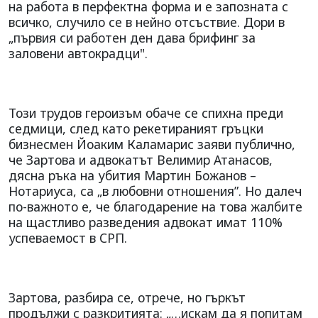
на работа в перфектна форма и е запозната с
всичко, случило се в нейно отсъствие. Дори в
„първия си работен ден дава брифинг за
заловени автокрадци".
Този трудов героизъм обаче се спихна преди
седмици, след като рекетираният гръцки
бизнесмен Йоаким Каламарис заяви публично,
че Зартова и адвокатът Велимир Атанасов,
дясна ръка на убития Мартин Божанов –
Нотариуса, са „в любовни отношения”. Но далеч
по-важното е, че благодарение на това жалбите
на щастливо разведения адвокат имат 110%
успеваемост в СРП.
Зартова, разбира се, отрече, но гъркът
продължи с разкритията: „…искам да я попитам