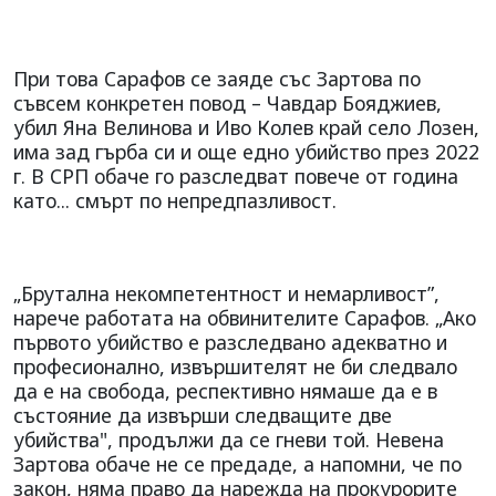
При това Сарафов се заяде със Зартова по
съвсем конкретен повод – Чавдар Бояджиев,
убил Яна Велинова и Иво Колев край село Лозен,
има зад гърба си и още едно убийство през 2022
г. В СРП обаче го разследват повече от година
като... смърт по непредпазливост.
„Брутална некомпетентност и немарливост”,
нарече работата на обвинителите Сарафов. „Ако
първото убийство е разследвано адекватно и
професионално, извършителят не би следвало
да е на свобода, респективно нямаше да е в
състояние да извърши следващите две
убийства", продължи да се гневи той. Невена
Зартова обаче не се предаде, а напомни, че по
закон, няма право да нарежда на прокурорите