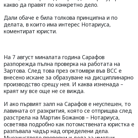
какво да правят по конкретно дело.
Дали обаче е била толкова принципна и по
делата, в които има интерес Нотариуса,
коментират юристи.
На 7 август миналата година Сарафов
разпорежда пълна проверка на работата на
Зартова. След това през октомври във ВСС е
внесено искане за образуване на дисциплинарно
производство срещу нея. И каква изненада –
краят му все още не се вижда.
И ако първият залп на Сарафов е неуспешен, то
лавината от разкрития, която се отприщва след
разстрела на Мартин Божанов – Нотариуса,
осветява подробно как потомствената юристка е
разпъвала чадър над определени дела.
Мнозинството проверки и дела за имотни