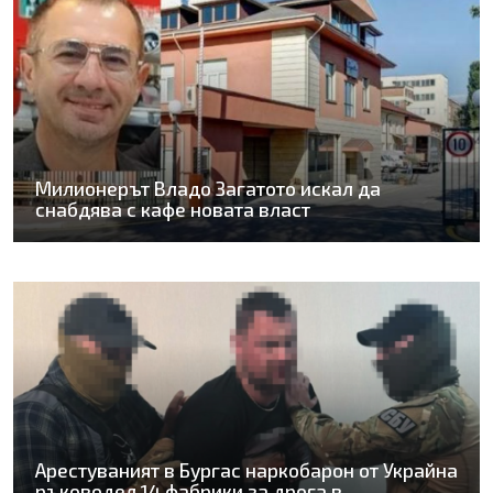
Милионерът Владо Загатото искал да
снабдява с кафе новата власт
Арестуваният в Бургас наркобарон от Украйна
ръководел 14 фабрики за дрога в