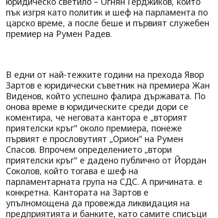
юридическо светило – Огнян Герджиков, който
пък изгря като политик и шеф на парламента по
царско време, а после беше и първият служебен
премиер на Румен Радев.
В едни от най-тежките години на прехода Явор
Зартов е юридически съветник на премиера Жан
Виденов, който успешно фалира държавата. По
онова време в юридическите среди дори се
коментира, че неговата кантора е „вторият
приятелски кръг" около премиера, понеже
първият е прословутият „Орион" на Румен
Спасов. Впрочем определението „втори
приятелски кръг" е дадено публично от Йордан
Соколов, който тогава е шеф на
парламентарната група на СДС. А причината. е
конкретна. Кантората на Зартов е
упълномощена да провежда ликвидация на
предприятията и банките, като самите списъци