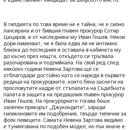
В гилдията по това време не е тайна, че е силно
лансирана и от бившия главен прокурор Сотир
Цацаров, и от наследника му Иван Гешев. Някои
дори намекват, че е била едва ли не интимно
близка до последния и оставала в кабинета му
до късно през нощта, откъдето си тръгвала
разочарована и подпийнала. На свой ред след
няколко години Невена Зартова ще се
отблагодари достойно като се нареди в първите
редици на прокурорките, които бяха заснети на
прословутите кадри от стъпалата на Съдебната
палата в защита на предишния главен прокурор
Иван Гешев, На прокурорките тогава беше
залепен прякорът „Джукондите", заради
силиконовите им подобрения, твърде типични за
фолк певиците. Самата Невена Зартова видимо
е тунингована по подобен модел, но пък иначе е