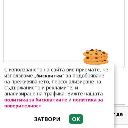
С използването на сайта вие приемате, че
използваме „
" за подобряване
бисквитки
на преживяването, персонализиране на
съдържанието и рекламите, и
анализиране на трафика. Вижте нашата
и
политика за бисквитките
политика за
НАЙ-ЧЕТЕНИ
НАЙ-КОМЕНТИРАНИ
.
поверителност
Тези зодии най-обичат да
ЗАТВОРИ
OK
не правят нищо! Те са
кралете на мързела