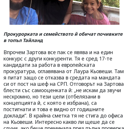
Прокурорката и семейството й обичат почивките
в топъл Тайланд
Впрочем Зартова все пак се явява и на един
конкурс с други конкуренти. Тя е сред 17-те
кандидати за работа в европейската
прокуратура, оглавявана от Лаура Кьовеши. Там
я питат защо се отказва в средата на мандата
си от пост на шеф на СРП. Отговорът на Зартова
блести със самооценката й: „не искам да звучи
нескромно, но тези цели (отбелязани в
концепцията й, с която е избрана), са
постигнати и това е видно от годишните
доклади“. В крайна сметка тя не стига до офиса
на Кьовеши. Интересно какво ли щеше да се
случи, ако беше преминала през пълна проверка