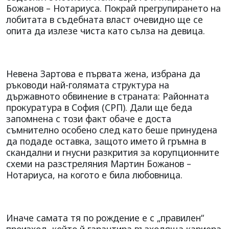
Божанов – Нотариуса. Покрай прегрупирането на
лобитата в съдебната власт очевидно ще се
опита да излезе чиста като сълза на девица.
Невена Зартова е първата жена, избрана да
ръководи най-голямата структура на
държавното обвинение в страната: Районната
прокуратура в София (СРП). Дали ще беда
запомнена с този факт обаче е доста
съмнително особено след като беше принудена
да подаде оставка, защото името й гръмна в
скандални и гнусни разкрития за корупционните
схеми на разстреляния Мартин Божанов –
Нотариуса, на когото е била любовница.
Иначе самата тя по рождение е с „правилен“
произход, който й гарантира възходяща кариера