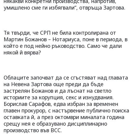
някакви конкретни производства, напротив,
умишлено сме ги избягвали“, отвръща Зартова.
Тя твърди, че СРП не била контролирана от
Мартин Божанов – Нотариуса, поне в периода, в
който е под нейно ръководство. Само че дали
някой й вярва?
Облаците започват да се сгъстяват над главата
на Невена Зартова още преди да бъде
застрелян Божанов и да лъснат на светло
историите за корупция, секс и изнудвания.
Борислав Сарафов, едва избран за временен
главен прокурор, с настървение публично поиска
оставката й, а през октомври миналата година
срещу нея е образувано дисциплинарно
производство във ВСС.