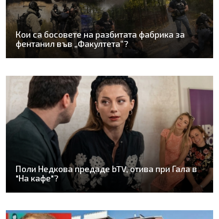
Кои са босовете на разбитата фабрика за
фентанил във „Факултета“?
Поли Недкова предаде bTV, отива при Гала в
"На кафе"?