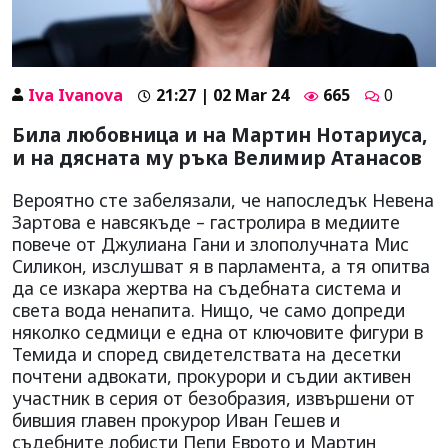
Iva Ivanova
21:27 | 02 Mar 24
665
0
Била любовница и на Мартин Нотариуса,
и на дясната му ръка Велимир Атанасов
Вероятно сте забелязали, че напоследък Невена
Зартова е навсякъде – гастролира в медиите
повече от Джулиана Гани и злополучната Мис
Силикон, изслушват я в парламента, а тя опитва
да се изкара жертва на съдебната система и
света вода ненапита. Нищо, че само допреди
няколко седмици е една от ключовите фигури в
Темида и според свидетелствата на десетки
почтени адвокати, прокурори и съдии активен
участник в серия от безобразия, извършени от
бившия главен прокурор Иван Гешев и
съдебните лобисти Пепи Еврото и Мартин