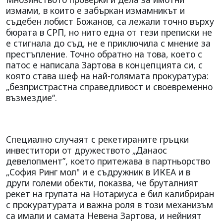
измами, в които е забъркан измамникът и
съдебен лобист Божанов, са лежали точно върху
бюрата в СРП, но нито една от тези преписки не
е стигнала до съд, не е приключила с мнение за
престъпление. Точно обратно на това, което с
патос е написала Зартова в концепцията си, с
която става шеф на най-голямата прокуратура:
„безпристрастна справедливост и своевременно
възмездие“.
Специално случаят с рекетираните гръцки
инвеститори от дружеството „Данаос
девелопмент”, което притежава в партньорство
„София Ринг мол" и е съдружник в ИКЕА и в
други големи обекти, показва, че бруталният
рекет на групата на Нотариуса е бил калибриран
с прокуратурата и важна роля в този механизъм
са имали и самата Невена Зартова, и нейният