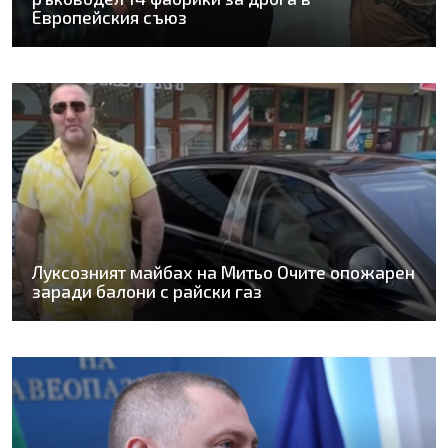
Европейския съюз
Луксозният майбах на Митьо Очите опожарен
заради балони с райски газ