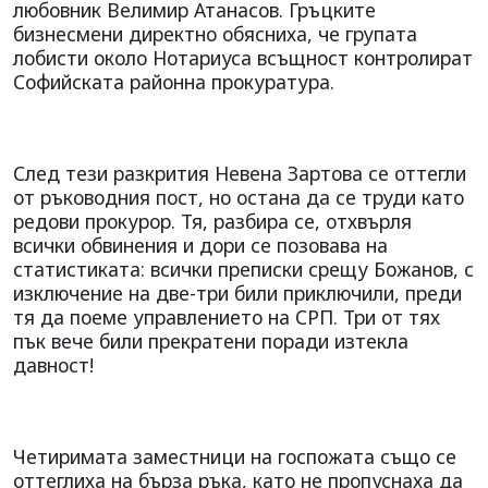
любовник Велимир Атанасов. Гръцките
бизнесмени директно обясниха, че групата
лобисти около Нотариуса всъщност контролират
Софийската районна прокуратура.
След тези разкрития Невена Зартова се оттегли
от ръководния пост, но остана да се труди като
редови прокурор. Тя, разбира се, отхвърля
всички обвинения и дори се позовава на
статистиката: всички преписки срещу Божанов, с
изключение на две-три били приключили, преди
тя да поеме управлението на СРП. Три от тях
пък вече били прекратени поради изтекла
давност!
Четиримата заместници на госпожата също се
оттеглиха на бърза ръка, като не пропуснаха да