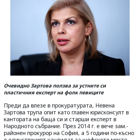
Очевидно Зартова ползва за устните си
пластичния експерт на фолк певиците
Преди да влезе в прокуратурата, Невена
Зартова трупа опит като главен юрисконсулт в
кантората на баща си и старши експерт в
Народното събрание. През 2014 г. е вече зам.-
районен прокурор на София, а 5 години по-късно
е единственият кандидат за шефското място.