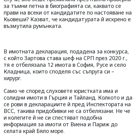
за тъмни петна в биографията си, каквато се
прави на всеки от кандидатите по настояване на
Кьовеши? Казват, че кандидатурата й искрено е
възмутила румънката.
В имотната декларация, подадена за конкурса,
с който Зартова става шеф на СРП през 2020 г.,
тя е отбелязала 12 имота в София, Русе и село
Кладница, които споделя със съпруга си –
хирург.
Само че според слуховете юристката има и
солидни имоти в Гърция и Тайланд. Колкото и да
се рови в декларациите й пред Инспектората на
ВСС, такива придобивки не са отбелязани. Не че
и колегите й не си спестяват подобна
информация за имоти от Виена и Париж до
селата край Бяло море.