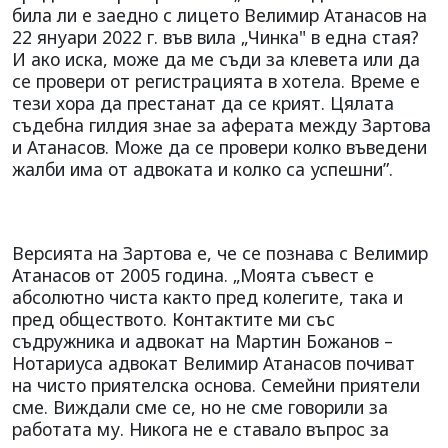
била ли е заедно с лицето Велимир Атанасов на
22 януари 2022 г. във вила „Чинка" в една стая?
И ако иска, може да ме съди за клевета или да
се провери от регистрацията в хотела. Време е
тези хора да престанат да се крият. Цялата
съдебна гилдия знае за аферата между Зартова
и Атанасов. Може да се провери колко въведени
жалби има от адвоката и колко са успешни”.
Версията на Зартова е, че се познава с Велимир
Атанасов от 2005 година. „Моята съвест е
абсолютно чиста както пред колегите, така и
пред обществото. Контактите ми със
съдружника и адвокат на Мартин Божанов –
Нотариуса адвокат Велимир Атанасов почиват
на чисто приятелска основа. Семейни приятели
сме. Виждали сме се, но не сме говорили за
работата му. Никога не е ставало въпрос за