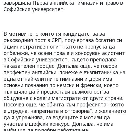
завършила Първа английска гимназия и право в
Софийския университет.
В мотивите, с които тя кандидатства за
ръководния пост в СРП, подчертава богатия си
административен опит, като не пропуска да
отбележи, че освен това е и хоноруван асистент
в Софийския университет, където преподава
наказателен процес. Допълва още, че говори
перфектен английски, понеже е възпитаничка на
една от най-елитните гимназии и дори има
основни познания по немски и френски, което
пък щяло да й предостави възможност за
общуване с колеги магистрати от други страни.
Посочва още, че обичта към професията, която
е „трудна, напрегната и отговорна“, и желанието
да я упражнява, са водещите я мотиви да
участва в шефски конкурс. Допълва, че има
амбиция да подобри работата на