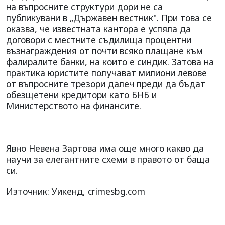
на въпросните структури дори не са
публикувани в „Държавен вестник". При това се
оказва, че известната кантора е успяла да
договори с местните съдилища процентни
възнаграждения от почти всяко плащане към
фалиралите банки, на които е синдик. Затова на
практика юристите получават милиони левове
от въпросните трезори далеч преди да бъдат
обезщетени кредитори като БНБ и
Министерството на финансите.
Явно Невена Зартова има още много какво да
научи за елегантните схеми в правото от баща
си.
Източник: Уикенд, crimesbg.com