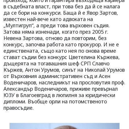
в съдебната власт, при това без да й се налага
да се бори на конкурси. Баща й е Явор Зартов,
известен най-вече като адвоката на
„Мултигруп“, а преди това върховен съдия.
Затова няма изненади, когато през 2005 г.
Невена Зартова, отново да повторим, без
конкурс, започва работа като прокурор. И не е
единствената, също като нея по онова време
стават съдии без конкурс Цветелина Кържева,
дъщерята на тогавашния шеф СРП Славчо
Кържев, Антон Урумов, синът на Николай Урумов
от Върховния административен съд и Асен
Воденичаров, наследникът на прословутия проф.
Александър Воденичаров, приживе превърнал
ЮЗУ в Благоевград в люпилня за юридически
дипломи. Въобще орли на потомственото
правосъдие.