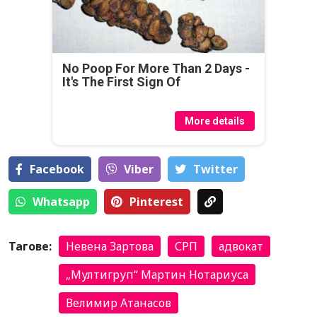
No Poop For More Than 2 Days -
It's The First Sign Of
More details
Facebook
Viber
Тwitter
Whatsapp
Pinterest
Тагове:
Невена Зартова
СРП
адвокат
„Мултигруп“ Мартин Нотариуса
Велимир Атанасов