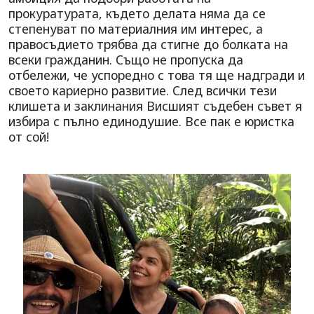
прокуратурата, където делата няма да се
степенуват по материалния им интерес, а
правосъдието трябва да стигне до болката на
всеки гражданин. Също не пропуска да
отбележи, че успоредно с това тя ще надгради и
своето кариерно развитие. След всички тези
клишета и заклинания Висшият съдебен съвет я
избира с пълно единодушие. Все пак е юристка
от сой!