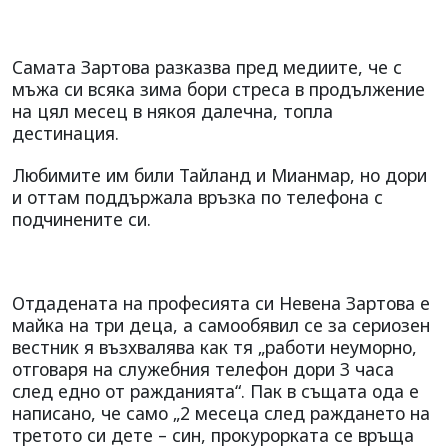
Самата Зартова разказва пред медиите, че с
мъжа си всяка зима бори стреса в продължение
на цял месец в някоя далечна, топла
дестинация.
Любимите им били Тайланд и Мианмар, но дори
и оттам поддържала връзка по телефона с
подчинените си.
Отдадената на професията си Невена Зартова е
майка на три деца, а самообявил се за сериозен
вестник я възхвалява как тя „работи неуморно,
отговаря на служебния телефон дори 3 часа
след едно от ражданията“. Пак в същата ода е
написано, че само „2 месеца след раждането на
третото си дете – син, прокурорката се връща