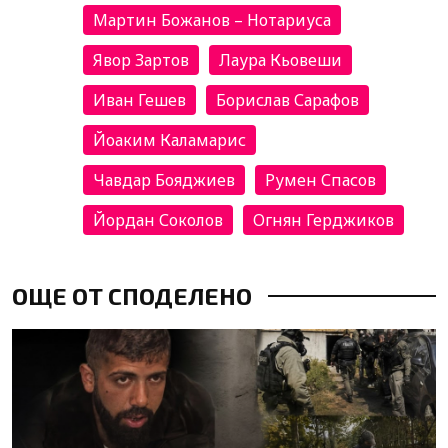
Мартин Божанов – Нотариуса
Явор Зартов
Лаура Кьовеши
Иван Гешев
Борислав Сарафов
Йоаким Каламарис
Чавдар Бояджиев
Румен Спасов
Йордан Соколов
Огнян Герджиков
ОЩЕ ОТ СПОДЕЛЕНО