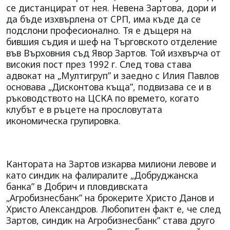
се дистанцират от нея. Невена Зартова, дори и
да бъде изхвърлена от СРП, има къде да се
подслони професионално. Тя е дъщеря на
бившия съдия и шеф на Търговското отделение
във Върховния съд Явор Зартов. Той изхвърча от
високия пост през 1992 г. След това става
адвокат на „Мултигруп” и заедно с Илия Павлов
основава „Дисконтова къща”, подвизава се и в
ръководството на ЦСКА по времето, когато
клубът е в ръцете на прословутата
икономическа групировка.
Кантората на Зартов изкарва милиони левове и
като синдик на фалиралите „Добруджанска
банка” в Добрич и пловдивската
„Агробизнесбанк” на брокерите Христо Данов и
Христо Александров. Любопитен факт е, че след
Зартов, синдик на Агробизнесбанк” става друго