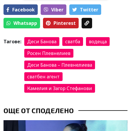
Facebook
Viber
Тwitter
Whatsapp
Pinterest
Тагове:
Деси Банова
сватба
водеща
Росен Плевнелиев
Деси Банова – Плевнелиева
сватбен агент
Камелия и Загор Стефанови
ОЩЕ ОТ СПОДЕЛЕНО