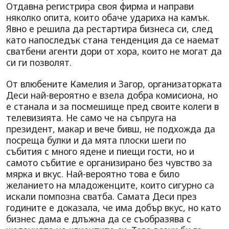
Отдавна регистрира своя фирма и направи
няколко опита, които обаче удариха на камък.
Явно е решила да рестартира бизнеса си, след
като напоследък стана тенденция да се наемат
сватбени агенти дори от хора, които не могат да
си ги позволят.
От влюбените Камелия и Загор, организаторката
Деси най-вероятно е взела добра комисиона, но
е станала и за посмешище пред своите колеги в
телевизията. Не само че на съпруга на
президент, макар и вече бивш, не подхожда да
посреща булки и да мята плоски шеги по
събития с много ядене и пиещи гости, но и
самото събитие е организирано без чувство за
мярка и вкус. Най-вероятно това е било
желанието на младоженците, които сигурно са
искали помпозна сватба. Самата Деси през
годините е доказала, че има добър вкус, но като
бизнес дама е длъжна да се съобразява с