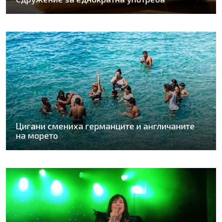
Цигани смениха германците и англичаните
на морето