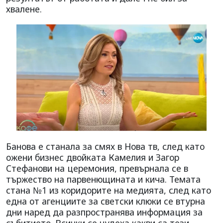
хвалене.
Банова е станала за смях в Нова тв, след като
ожени бизнес двойката Камелия и Загор
Стефанови на церемония, превърнала се в
тържество на парвенющината и кича. Темата
стана №1 из коридорите на медията, след като
една от агенциите за светски клюки се втурна
дни наред да разпространява информация за