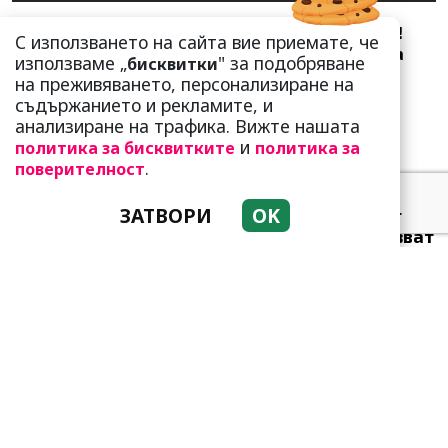
Сърце юнашко не трае!
С използването на сайта вие приемате, че
Ричи Тъпото си вдигна
използваме „
" за подобряване
бисквитки
стандарта: Замени
на преживяването, персонализиране на
чалгарка...
съдържанието и рекламите, и
анализиране на трафика. Вижте нашата
и
политика за бисквитките
политика за
.
поверителност
ЗАТВОРИ
OK
Много неволи очакват
тези зодии! Трудно казват
„не“
Привличат се като
пеперуди от светлината!
Но да живеят заедно-