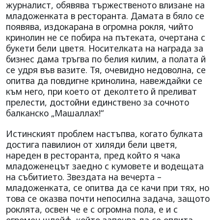
журналист, обявява тържественото влизане на
младоженката в ресторанта. Дамата в бяло се
появява, издокарана в огромна рокля, чийто
кринолин не се побира на пътеката, очертана с
букети бели цветя. Носителката на награда за
бизнес дама тръгва по белия килим, а полата й
се удря във вазите. Тя, очевидно недоволна, се
опитва да повдигне кринолина, навеждайки се
към него, при което от деколтето й преливат
прелести, достойни единствено за сочното
балканско „Машаллах!“
Истинският проблем настъпва, когато булката
достига павилион от хиляди бели цветя,
нареден в ресторанта, пред който я чака
младоженецът заедно с кумовете и водещата
на събитието. Звездата на вечерта –
младоженката, се опитва да се качи при тях, но
това се оказва почти непосилна задача, защото
роклята, освен че е с огромна пола, е и с