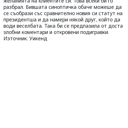
желанията на клиентите си. Това всеки би го
разбрал. Бившата синоптичка обаче можеше да
се съобрази със сравнително новия си статут на
президентша и да намери някой друг, който да
води веселбата. Така би се предпазила от доста
злобни коментари и откровени подигравки.
Източник: Уикенд