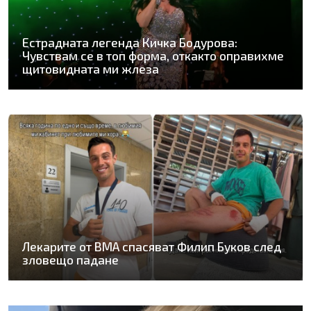
Естрадната легенда Кичка Бодурова:
Чувствам се в топ форма, откакто оправихме
щитовидната ми жлеза
Лекарите от ВМА спасяват Филип Буков след
зловещо падане