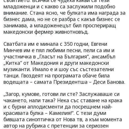
събитието. Всички се чудеха какви са тези
младоженци и с какво са заслужили подобно
внимание. Стана ясно, че булката има награда за
бизнес дама, но не се разбра с какъв бизнес се
занимава, а младоженецът бил проспериращ
македонски фермер живнотновъд.
Сватбата им е минала с 350 годни, Евгени
Минчев им е пял любими песни, пели са им и
участничка в „Гласът на България“, ансамбъл
„Китка“ от Македония и други македонски
музиканти. Имало е и шоу със състезателни
танци. Гвоздеят на програмата обаче била
водещата – самата Президентша – Деси Банова.
„Загор, кумове, готови ли сте? Заслужаваше си
чакането, нали така? Нека със ставане на крака
и с бурни аплодисменти да посрещнем най-
красивата булка – Камелия!“. С тези думи
бившата синоптичка от Нова тв, а към момента
автор на рубрика с претенции за сериозен