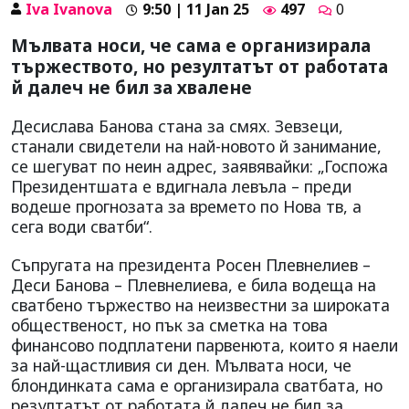
Iva Ivanova
9:50 | 11 Jan 25
497
0
Мълвата носи, че сама е организирала
тържеството, но резултатът от работата
й далеч не бил за хвалене
Десислава Банова стана за смях. Зевзеци,
станали свидетели на най-новото й занимание,
се шегуват по неин адрес, заявявайки: „Госпожа
Президентшата е вдигнала левъла – преди
водеше прогнозата за времето по Нова тв, а
сега води сватби“.
Съпругата на президента Росен Плевнелиев –
Деси Банова – Плевнелиева, е била водеща на
сватбено тържество на неизвестни за широката
общественост, но пък за сметка на това
финансово подплатени парвенюта, които я наели
за най-щастливия си ден. Мълвата носи, че
блондинката сама е организирала сватбата, но
резултатът от работата й далеч не бил за