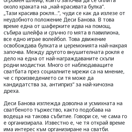
огромен шлейф, който започва да се оплита
около краката на „най-красивата булка“.
„Тази красива рокля...“, чуди се как да излезе от
неудобното положение Деси Банова. В това
време една от шаферките идва на помощ,
събира шлейфа и сръчно го мята в павилиона,
все едно играе волейбол. Това движение
освобождава булката и церемонията най-накрая
започва. Между другото внушителната рокля е
дело на една от най-награждаваните скъпи
родни модистки. Много от наблюдаващите
сватбата през социалните мрежи са на мнение,
че с произведението си тя може да
кандидатства за, антиприз“ за най-кичозна
дреха.
Деси Банова изглежда доволна и усмихната на
сватбеното тържество, както подобава на
водеща на такова събитие. Говори се, че сама го
е организирала. Известно е, че тя открай време
има интерес към организиране на сватби.