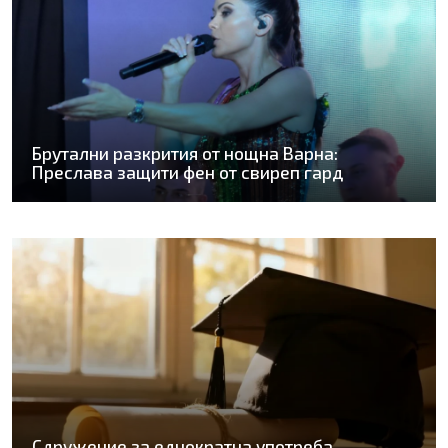
Брутални разкрития от нощна Варна:
Преслава защити фен от свиреп гард
Сдружение за еднократна употреба